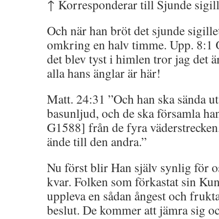
↑ Korresponderar till Sjunde sig
Och när han bröt det sjunde sigillet
omkring en halv timme. Upp. 8:1 
det blev tyst i himlen tror jag det 
alla hans änglar är här!
Matt. 24:31 ”Och han ska sända ut
basunljud, och de ska församla han
G1588] från de fyra väderstrecken
ände till den andra.”
Nu först blir Han själv synlig för 
kvar. Folken som förkastat sin Ku
uppleva en sådan ångest och fruktan
beslut. De kommer att jämra sig o