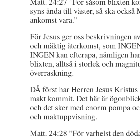
Matt. 24:27 ”För såsom blixten k
syns ända till väster, så ska ocks
ankomst vara.”
För Jesus ger oss beskrivningen av
och mäktig återkomst, som INGEN
INGEN kan efterapa, nämligen han
blixten, alltså i storlek och magni
överraskning.
DÅ först har Herren Jesus Kristus i
makt kommit. Det här är ögonblicket
och det sker med enorm pompa och 
och maktuppvisning.
Matt. 24:28 ”För varhelst den döda