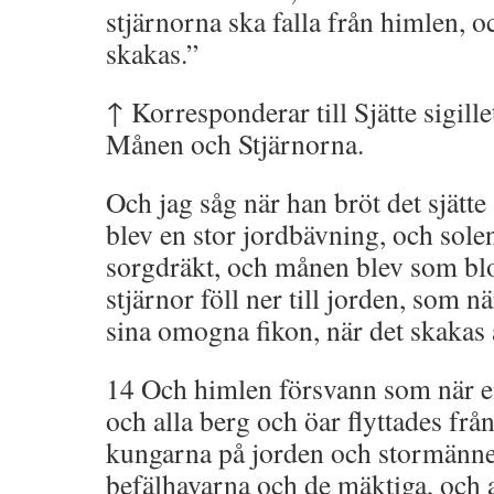
stjärnorna ska falla från himlen, o
skakas.”
↑ Korresponderar till Sjätte sigille
Månen och Stjärnorna.
Och jag såg när han bröt det sjätte s
blev en stor jordbävning, och sole
sorgdräkt, och månen blev som bl
stjärnor föll ner till jorden, som nä
sina omogna fikon, när det skakas 
14 Och himlen försvann som när en
och alla berg och öar flyttades frå
kungarna på jorden och stormänne
befälhavarna och de mäktiga, och al