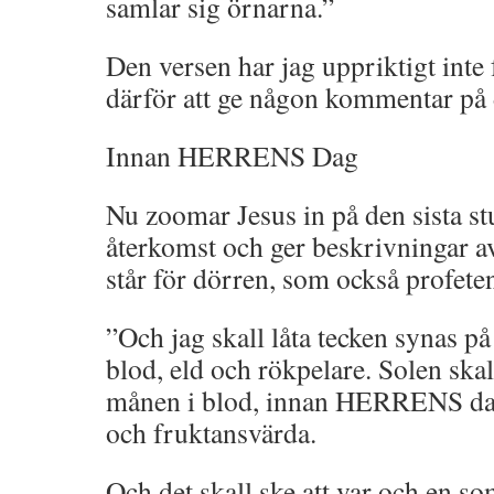
samlar sig örnarna.”
Den versen har jag uppriktigt inte 
därför att ge någon kommentar på 
Innan HERRENS Dag
Nu zoomar Jesus in på den sista 
återkomst och ger beskrivninga
står för dörren, som också profete
”Och jag skall låta tecken synas p
blod, eld och rökpelare. Solen ska
månen i blod, innan HERRENS da
och fruktansvärda.
Och det skall ske att var och en