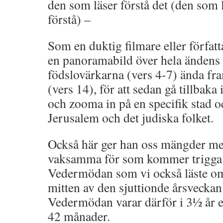
den som läser förstå det (den som 
förstå) –
Som en duktig filmare eller författa
en panoramabild över hela ändens t
födslovärkarna (vers 4-7) ända fram
(vers 14), för att sedan gå tillbaka i
och zooma in på en specifik stad oc
Jerusalem och det judiska folket.
Också här ger han oss mängder me
vaksamma för som kommer trigga 
Vedermödan som vi också läste om 
mitten av den sjuttionde årsveckan
Vedermödan varar därför i 3½ år el
42 månader.