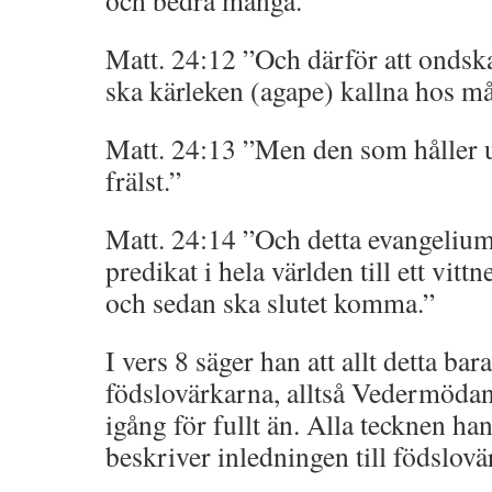
och bedra många.”
Matt. 24:12 ”Och därför att ondskan
ska kärleken (agape) kallna hos m
Matt. 24:13 ”Men den som håller ut 
frälst.”
Matt. 24:14 ”Och detta evangelium
predikat i hela världen till ett vittn
och sedan ska slutet komma.”
I vers 8 säger han att allt detta bar
födslovärkarna, alltså Vedermöda
igång för fullt än. Alla tecknen ha
beskriver inledningen till födslovä