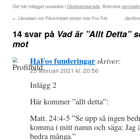
Det här inlägget postades i
Okategoriserade
. Bokmärk
permalä
←
Liknelsen om Fikonträdet stöder inte Pre-Trib
Jämföre
14 svar på
Vad är ”Allt Detta”
mot
HaFos funderingar
skriver:
25 februari 2021 kl. 20:56
Inlägg 2
Här kommer ”allt detta”:
Matt. 24:4-5 ”Se upp så ingen bed
komma i mitt namn och säga: Jag ä
bedra många.”