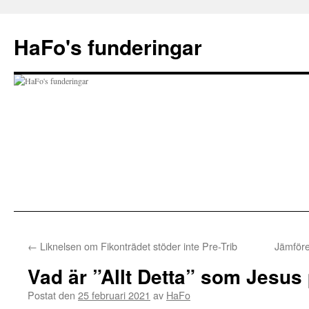
Hoppa
till
HaFo's funderingar
innehåll
←
Liknelsen om Fikonträdet stöder inte Pre-Trib
Jämföre
Vad är ”Allt Detta” som Jesus
Postat den
25 februari 2021
av
HaFo