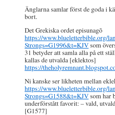
Änglarna samlar först de goda i kär
bort.
Det Grekiska ordet episunagõ
https://www.blueletterbible.org/la
Strongs=G1996&t=KJV
som övers
31 betyder att samla alla på ett st
kallas de utvalda [eklektos]
https://theholyremnant.blogspot.c
Ni kanske ser likheten mellan ekl
https://www.blueletterbible.org/la
Strongs=G1588&t=KJV
som har b
underförstått favorit: – vald, utva
[G1577]