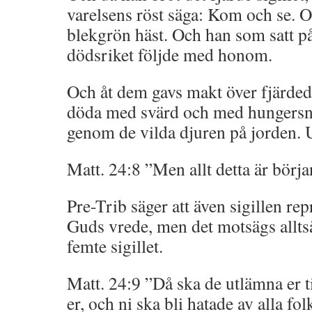
varelsens röst säga: Kom och se. O
blekgrön häst. Och han som satt p
dödsriket följde med honom.
Och åt dem gavs makt över fjärdedel
döda med svärd och med hungers
genom de vilda djuren på jorden. 
Matt. 24:8 ”Men allt detta är börja
Pre-Trib säger att även sigillen rep
Guds vrede, men det motsägs alltså
femte sigillet.
Matt. 24:9 ”Då ska de utlämna er ti
er, och ni ska bli hatade av alla fo