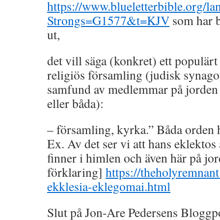
https://www.blueletterbible.org/la
Strongs=G1577&t=KJV
som har b
ut,
det vill säga (konkret) ett populärt
religiös församling (judisk synagog
samfund av medlemmar på jorden e
eller båda):
– församling, kyrka.” Båda orden 
Ex. Av det ser vi att hans eklektos 
finner i himlen och även här på jo
förklaring]
https://theholyremnant
ekklesia-eklegomai.html
Slut på Jon-Are Pedersens Bloggpo