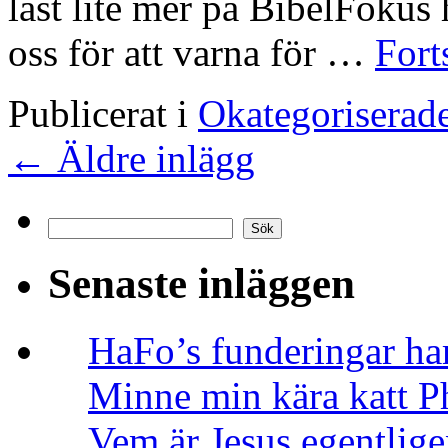
läst lite mer på BibelFokus h
oss för att varna för …
Fort
Publicerat i
Okategoriserad
←
Äldre inlägg
Sök
Sök
Senaste inläggen
HaFo’s funderingar har
Minne min kära katt 
Vem är Jesus egentligen