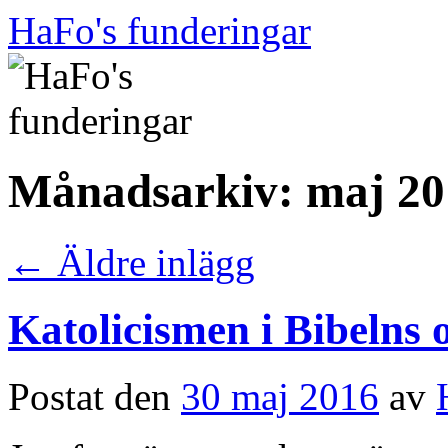
Hoppa
HaFo's funderingar
till
innehåll
Månadsarkiv:
maj 20
←
Äldre inlägg
Katolicismen i Bibelns o
Postat den
30 maj 2016
av