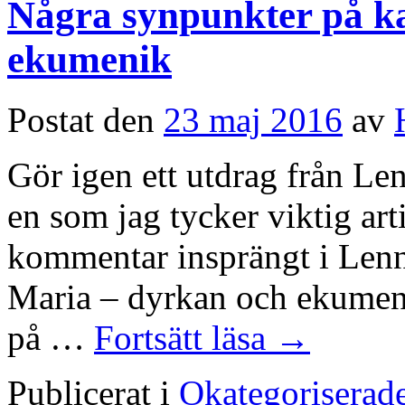
Några synpunkter på k
ekumenik
Postat den
23 maj 2016
av
Gör igen ett utdrag från Le
en som jag tycker viktig art
kommentar insprängt i Lenna
Maria – dyrkan och ekumeni
på …
Fortsätt läsa
→
Publicerat i
Okategoriserad