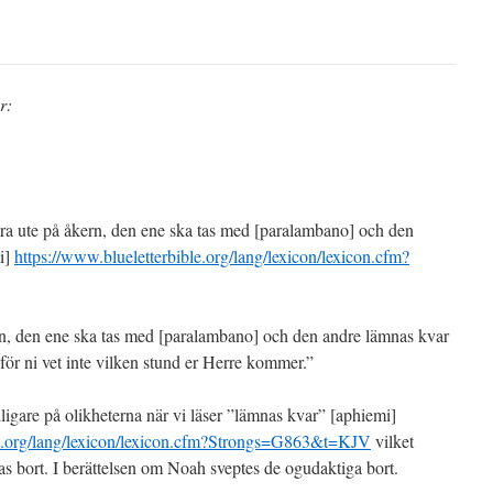
r:
ra ute på åkern, den ene ska tas med [paralambano] och den
i]
https://www.blueletterbible.org/lang/lexicon/lexicon.cfm?
n, den ene ska tas med [paralambano] och den andre lämnas kvar
för ni vet inte vilken stund er Herre kommer.”
ligare på olikheterna när vi läser ”lämnas kvar” [aphiemi]
le.org/lang/lexicon/lexicon.cfm?Strongs=G863&t=KJV
vilket
as bort. I berättelsen om Noah sveptes de ogudaktiga bort.