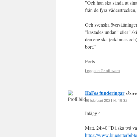
”Och han ska sända ut sina
från de fyra väderstrecken,
Och svenska översättninge
”kastades undan” eller ”ski
den ene ska (erkännas och) 
bort.”
Forts
Logga in för att svara
HaFos funderingar
skrive
26 februari 2021 kl. 19:32
Inlägg 4
Matt. 24:40 ”Då ska två va
https://www.blueletterbib