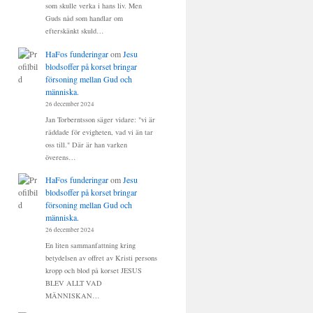
som skulle verka i hans liv. Men
Guds nåd som handlar om
efterskänkt skuld…
HaFos funderingar
om
Jesu
blodsoffer på korset bringar
försoning mellan Gud och
människa.
26 december 2024
Jan Torberntsson säger vidare: "vi är
räddade för evigheten, vad vi än tar
oss till." Där är han varken
överens…
HaFos funderingar
om
Jesu
blodsoffer på korset bringar
försoning mellan Gud och
människa.
26 december 2024
En liten sammanfattning kring
betydelsen av offret av Kristi persons
kropp och blod på korset JESUS
BLEV ALLT VAD
MÄNNISKAN…