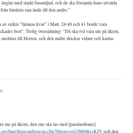
 änglar med starkt basunljud, och de ska församla hans utvalda
 från himlens ena ände till den andre.”
n av orden ”lämnas kvar” i Matt. 24:40 och 41 borde vara
ckades bort”. Trolig översättning: ”Då ska två vara ute på åkern,
anslutas till Herren, och den andre skickas vidare och kastas
r:
ra ute på åkern, den ene ska tas med [paralambano]
le.org/lang/lexicon/lexicon.cfm?Strongs=G3880&t=KJV
och den