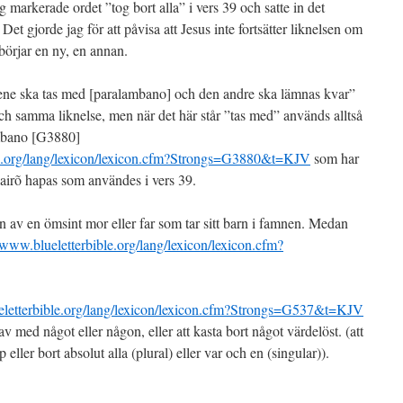
jag markerade ordet ”tog bort alla” i vers 39 och satte in det
et gjorde jag för att påvisa att Jesus inte fortsätter liknelsen om
börjar en ny, en annan.
n ene ska tas med [paralambano] och den andre ska lämnas kvar”
och samma liknelse, men när det här står ”tas med” används alltså
ambano [G3880]
le.org/lang/lexicon/lexicon.cfm?Strongs=G3880&t=KJV
som har
 airõ hapas som användes i vers 39.
 av en ömsint mor eller far som tar sitt barn i famnen. Medan
//www.blueletterbible.org/lang/lexicon/lexicon.cfm?
eletterbible.org/lang/lexicon/lexicon.cfm?Strongs=G537&t=KJV
av med något eller någon, eller att kasta bort något värdelöst. (att
pp eller bort absolut alla (plural) eller var och en (singular)).