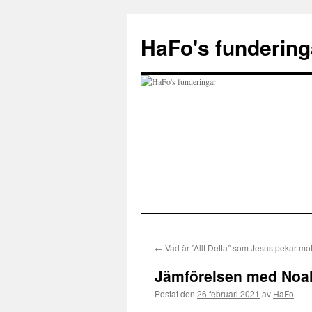
Hoppa
till
HaFo's fundering
innehåll
←
Vad är ”Allt Detta” som Jesus pekar mo
Jämförelsen med Noah
Postat den
26 februari 2021
av
HaFo