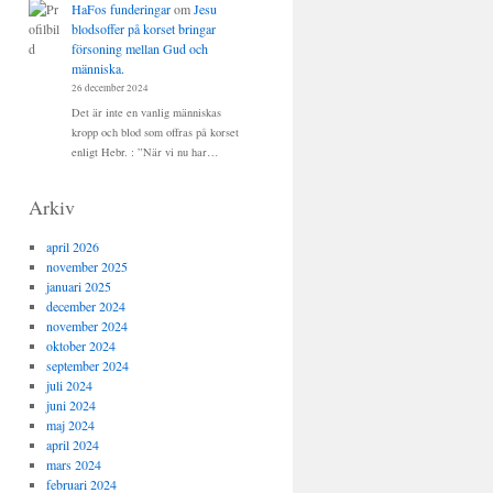
HaFos funderingar
om
Jesu
blodsoffer på korset bringar
försoning mellan Gud och
människa.
26 december 2024
Det är inte en vanlig människas
kropp och blod som offras på korset
enligt Hebr. : ”När vi nu har…
Arkiv
april 2026
november 2025
januari 2025
december 2024
november 2024
oktober 2024
september 2024
juli 2024
juni 2024
maj 2024
april 2024
mars 2024
februari 2024