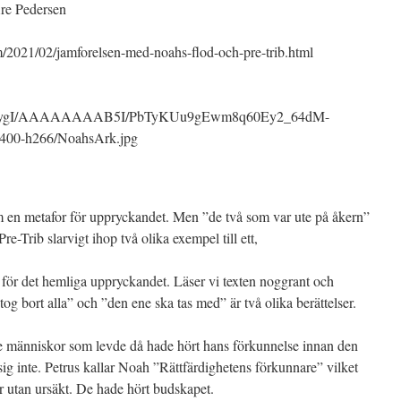
Are Pedersen
m/2021/02/jamforelsen-med-noahs-flod-och-pre-trib.html
ygI/AAAAAAAAB5I/PbTyKUu9gEwm8q60Ey2_64dM-
0-h266/NoahsArk.jpg
 en metafor för uppryckandet. Men ”de två som var ute på åkern”
re-Trib slarvigt ihop två olika exempel till ett,
för det hemliga uppryckandet. Läser vi texten noggrant och
tog bort alla” och ”den ene ska tas med” är två olika berättelser.
de människor som levde då hade hört hans förkunnelse innan den
inte. Petrus kallar Noah ”Rättfärdighetens förkunnare” vilket
r utan ursäkt. De hade hört budskapet.