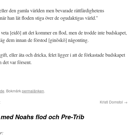
eller den gamla världen men bevarade rättfärdighetens
när han lät floden stiga över de ogudaktigas värld.”
veta [eidõ] att det kommer en flod, men de trodde inte budskapet,
väg dem innan de förstod [ginõskõ] någonting.
rtgift, eller äta och dricka, felet ligger i att de förkastade budskapet
 det var försent.
ade
. Bokmärk
permalänken
.
t
Kristi Domstol
→
med Noahs flod och Pre-Trib
r: