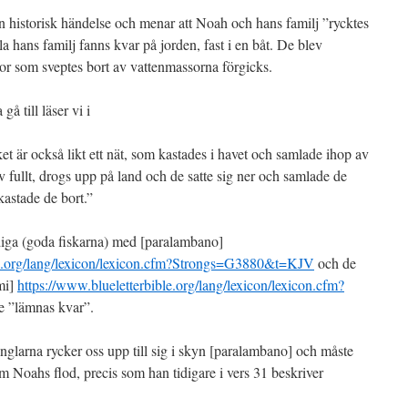
n historisk händelse och menar att Noah och hans familj ”rycktes
a hans familj fanns kvar på jorden, fast i en båt. De blev
r som sveptes bort av vattenmassorna förgicks.
å till läser vi i
t är också likt ett nät, som kastades i havet och samlade ihop av
lev fullt, drogs upp på land och de satte sig ner och samlade de
kastade de bort.”
rdiga (goda fiskarna) med [paralambano]
le.org/lang/lexicon/lexicon.cfm?Strongs=G3880&t=KJV
och de
mi]
https://www.blueletterbible.org/lang/lexicon/lexicon.cfm?
e ”lämnas kvar”.
nglarna rycker oss upp till sig i skyn [paralambano] och måste
 om Noahs flod, precis som han tidigare i vers 31 beskriver