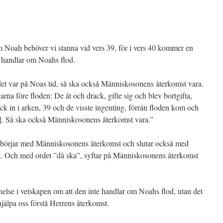
om Noah behöver vi stanna vid vers 39, för i vers 40 kommer en
e handlar om Noahs flod.
et var på Noas tid, så ska också Människosonens återkomst vara.
arna före floden: De åt och drack, gifte sig och blev bortgifta,
ck in i arken, 39 och de visste ingenting, förrän floden kom och
as]. Så ska också Människosonens återkomst vara.”
 börjar med Människosonens återkomst och slutar också med
 Och med ordet ”då ska”, syftar på Människosonens återkomst
knelse i vetskapen om att den inte handlar om Noahs flod, utan det
jälpa oss förstå Herrens återkomst.