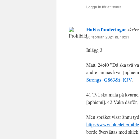
Logga in för att svara
HaFos funderingar
skrive
26 februari 2021 kl. 19:31
Inlägg 3
Matt. 24:40 ”Då ska två va
andre lämnas kvar [aphiem
Strongs=G863&t=KJV
.
41 Två ska mala på kvarne
[aphiemi]. 42 Vaka därför, 
Men språket visar ännu tyd
https://www.blueletterbib
borde översättas med skick