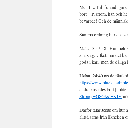
Men Pre-Trib förandligar e
bort”. Tvärtom, han och hel
bevarade! Och de människo
Samma ordning hur det ska g
Matt. 13:47-48 ”Himmelrike
alla slag, vilket, när det b
goda i kärl, men de dåliga 
I Matt. 24:40 tas de rättfä
https://www.blueletterbib
andra kastades bort [aphie
Strongs=G863&t=KJV
int
Därför talar Jesus om hur ä
alltså säras från liknelsen