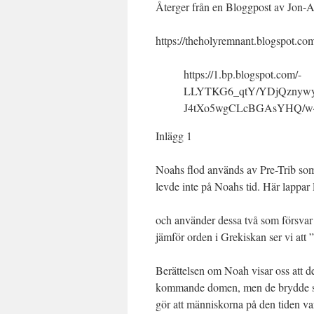
Återger från en Bloggpost av Jon-
https://theholyremnant.blogspot.co
https://1.bp.blogspot.com/-
LLYTKG6_qtY/YDjQznyw
J4tXo5wgCLcBGAsYHQ/w40
Inlägg 1
Noahs flod används av Pre-Trib som
levde inte på Noahs tid. Här lappar P
och använder dessa två som försvar 
jämför orden i Grekiskan ser vi att ”
Berättelsen om Noah visar oss att 
kommande domen, men de brydde sig 
gör att människorna på den tiden va