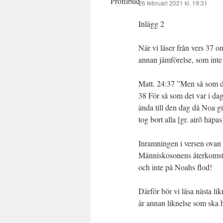
26 februari 2021 kl. 19:31
Inlägg 2
När vi läser från vers 37 
annan jämförelse, som int
Matt. 24:37 ”Men så som d
38 För så som det var i dag
ända till den dag då Noa gi
tog bort alla [gr. airõ háp
Inramningen i versen ovan
Människosonens återkomst.
och inte på Noahs flod!
Därför bör vi läsa nästa li
är annan liknelse som ska h