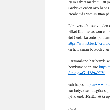
Ni la säkert märke till att 
Grekiska orden airõ hápas. D
Noahs tid i vers 40 utan på
För i vers 40 läser vi ”de
vilket lätt misstas som en 
det Grekiska ordet paral
https://www.blueletterbib
en helt annan betydelse än
Paralambano har betydelsen
kombinationen airõ
https:
Strongs=G142&t=KJV
och hapas
https://www.blu
har betydelsen att göra sig 
lyfta; underförstått att ta u
Forts