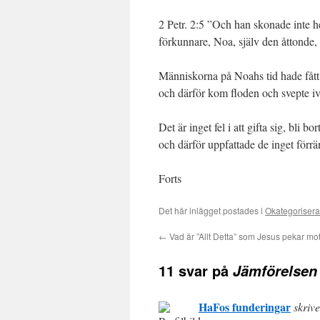
2 Petr. 2:5 ”Och han skonade inte h
förkunnare, Noa, själv den åttonde, 
Människorna på Noahs tid hade fått 
och därför kom floden och svepte i
Det är inget fel i att gifta sig, bli bo
och därför uppfattade de inget förrän
Forts
Det här inlägget postades i
Okategoriser
←
Vad är ”Allt Detta” som Jesus pekar mo
11 svar på
Jämförelsen 
HaFos funderingar
skrive