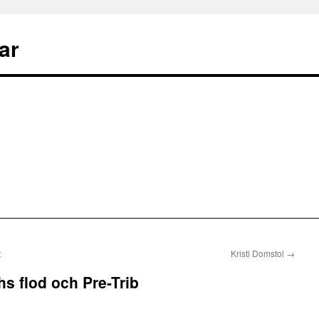
ar
t
Kristi Domstol
→
s flod och Pre-Trib