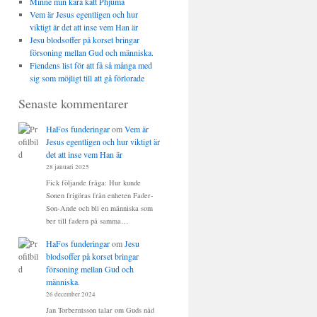
Minne min kära katt Phjuma
Vem är Jesus egentligen och hur
viktigt är det att inse vem Han är
Jesu blodsoffer på korset bringar
försoning mellan Gud och människa.
Fiendens list för att få så många med
sig som möjligt till att gå förlorade
Senaste kommentarer
HaFos funderingar
om
Vem är
Jesus egentligen och hur viktigt är
det att inse vem Han är
28 januari 2025
Fick följande fråga: Hur kunde
Sonen frigöras från enheten Fader-
Son-Ande och bli en människa som
ber till fadern på samma…
HaFos funderingar
om
Jesu
blodsoffer på korset bringar
försoning mellan Gud och
människa.
26 december 2024
Jan Torberntsson talar om Guds nåd