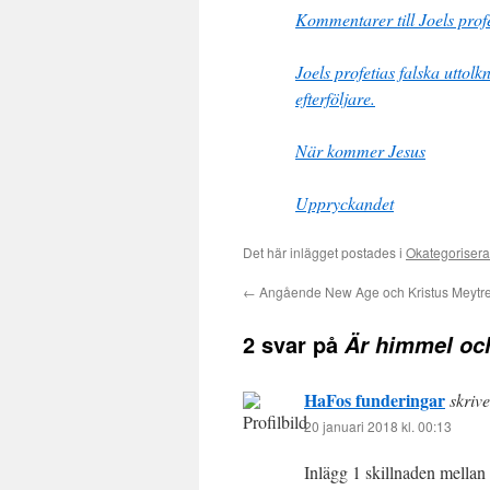
Kommentarer till Joels prof
Joels profetias falska uttol
efterföljare.
När kommer Jesus
Uppryckandet
Det här inlägget postades i
Okategoriser
←
Angående New Age och Kristus Meytrei
2 svar på
Är himmel och
HaFos funderingar
skrive
20 januari 2018 kl. 00:13
Inlägg 1 skillnaden mellan