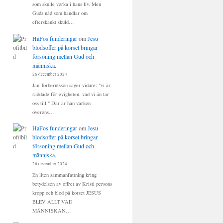
som skulle verka i hans liv. Men
Guds nåd som handlar om
efterskänkt skuld…
HaFos funderingar
om
Jesu
blodsoffer på korset bringar
försoning mellan Gud och
människa.
26 december 2024
Jan Torberntsson säger vidare: "vi är
räddade för evigheten, vad vi än tar
oss till." Där är han varken
överens…
HaFos funderingar
om
Jesu
blodsoffer på korset bringar
försoning mellan Gud och
människa.
26 december 2024
En liten sammanfattning kring
betydelsen av offret av Kristi persons
kropp och blod på korset JESUS
BLEV ALLT VAD
MÄNNISKAN…