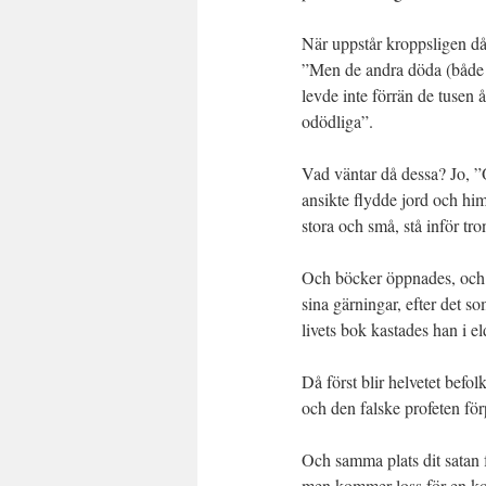
När uppstår kroppsligen då 
”Men de andra döda (både 
levde inte förrän de tusen
odödliga”.
Vad väntar då dessa? Jo, ”
ansikte flydde jord och hi
stora och små, stå inför tro
Och böcker öppnades, och 
sina gärningar, efter det 
livets bok kastades han i el
Då först blir helvetet befo
och den falske profeten för
Och samma plats dit satan f
men kommer loss för en kort