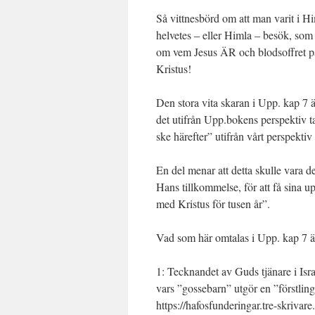
Så vittnesbörd om att man varit i H
helvetes – eller Himla – besök, som 
om vem Jesus ÄR och blodsoffret på 
Kristus!
Den stora vita skaran i Upp. kap 7
det utifrån Upp.bokens perspektiv t
ske härefter” utifrån vårt perspektiv
En del menar att detta skulle vara 
Hans tillkommelse, för att få sina u
med Kristus för tusen år”.
Vad som här omtalas i Upp. kap 7 ä
1: Tecknandet av Guds tjänare i Is
vars ”gossebarn” utgör en ”förstling
https://hafosfunderingar.tre-skriva