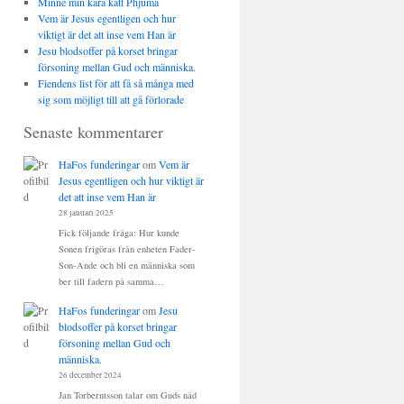
Minne min kära katt Phjuma
Vem är Jesus egentligen och hur
viktigt är det att inse vem Han är
Jesu blodsoffer på korset bringar
försoning mellan Gud och människa.
Fiendens list för att få så många med
sig som möjligt till att gå förlorade
Senaste kommentarer
HaFos funderingar
om
Vem är
Jesus egentligen och hur viktigt är
det att inse vem Han är
28 januari 2025
Fick följande fråga: Hur kunde
Sonen frigöras från enheten Fader-
Son-Ande och bli en människa som
ber till fadern på samma…
HaFos funderingar
om
Jesu
blodsoffer på korset bringar
försoning mellan Gud och
människa.
26 december 2024
Jan Torberntsson talar om Guds nåd