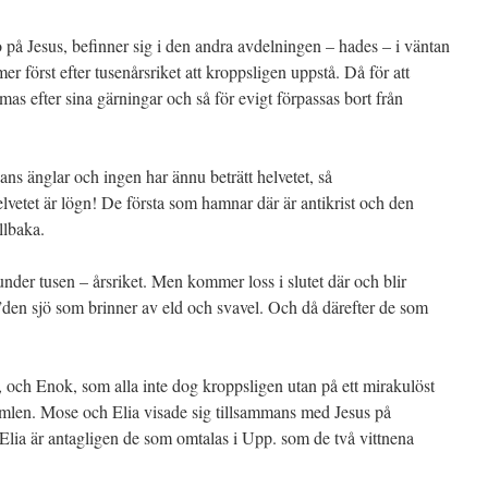
på Jesus, befinner sig i den andra avdelningen – hades – i väntan
först efter tusenårsriket att kroppsligen uppstå. Då för att
mas efter sina gärningar och så för evigt förpassas bort från
ans änglar och ingen har ännu beträtt helvetet, så
helvetet är lögn! De första som hamnar där är antikrist och den
llbaka.
nder tusen – årsriket. Men kommer loss i slutet där och blir
– ”den sjö som brinner av eld och svavel. Och då därefter de som
och Enok, som alla inte dog kroppsligen utan på ett mirakulöst
Himlen. Mose och Elia visade sig tillsammans med Jesus på
lia är antagligen de som omtalas i Upp. som de två vittnena