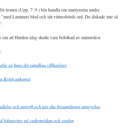
nför tronen (Upp. 7: 9 ) bör handla om martyrerna under
 ”med Lammets blod och sitt vittnesbörds ord. De älskade inte så
”.
te om att Himlen idag skulle vara befolkad av människor.
:
lse så finns det oändliga villfarelser.
su Kristi ankomst
kallelse och uppgift och när ska församlingen uppryckas
d fokusering på vedermödan och vreden