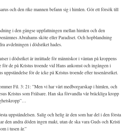
arus och den rike mannen befann sig i himlen. Gör ett försök till
dning i den gängse uppfattningen mellan himlen och den
 benämnes Abrahams sköte eller Paradiset. Och hopblandning
dra avdelningen i dödsriket hades.
tser i dödsriket är inrättade för människor i väntan på kroppens
 för de på Kristus troende vid Hans ankomst och ingången i
 uppståndelse för de icke på Kristus troende efter tusenårsriket.
ommer Fil. 3: 21: ”Men vi har vårt medborgarskap i himlen, och
Jesus Kristus som Frälsare. Han ska förvandla vår bräckliga kropp
lighetskropp”…
rsta uppståndelsen. Salig och helig är den som har del i den första
ar den andra döden ingen makt, utan de ska vara Guds och Kristi
om i tusen år.”