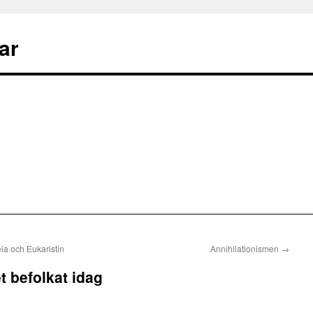
ar
a och Eukaristin
Annihilationismen
→
t befolkat idag