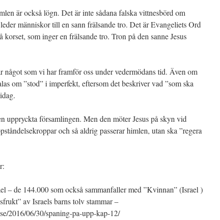
imlen är också lögn. Det är inte sådana falska vittnesbörd om
leder människor till en sann frälsande tro. Det är Evangeliets Ord
korset, som inger en frälsande tro. Tron på den sanne Jesus
 är något som vi har framför oss under vedermödans tid. Även om
alas om ”stod” i imperfekt, eftersom det beskriver vad ”som ska
 idag.
den uppryckta församlingen. Men den möter Jesus på skyn vid
ppståndelsekroppar och så aldrig passerar himlen, utan ska ”regera
r:
rael – de 144.000 som också sammanfaller med ”Kvinnan” (Israel )
sfrukt” av Israels barns tolv stammar –
re.se/2016/06/30/spaning-pa-upp-kap-12/