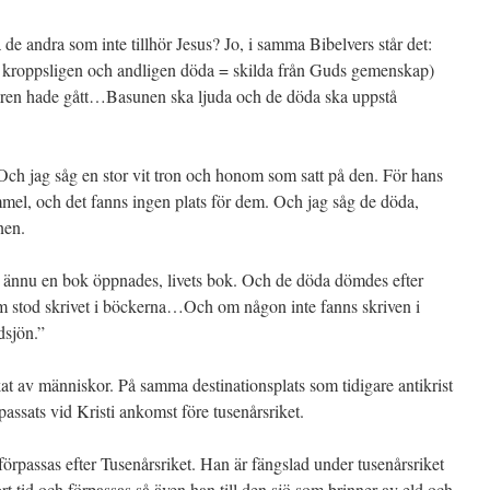
de andra som inte tillhör Jesus? Jo, i samma Bibelvers står det:
kroppsligen och andligen döda = skilda från Guds gemenskap)
 åren hade gått…Basunen ska ljuda och de döda ska uppstå
Och jag såg en stor vit tron och honom som satt på den. För hans
mmel, och det fanns ingen plats för dem. Och jag såg de döda,
nen.
ännu en bok öppnades, livets bok. Och de döda dömdes efter
som stod skrivet i böckerna…Och om någon inte fanns skriven i
dsjön.”
lkat av människor. På samma destinationsplats som tidigare antikrist
passats vid Kristi ankomst före tusenårsriket.
örpassas efter Tusenårsriket. Han är fängslad under tusenårsriket
 tid och förpassas så även han till den sjö som brinner av eld och