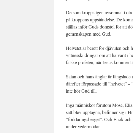
De som kroppsligen avsomnat i otro 
på kroppens uppståndelse. De kommer 
ställas inför Guds domstol för att dö
gemenskapen med Gud.
Helvetet är berett för djävulen och h
vittnesskildringar om att ha varit i 
falske profeten, när Jesus kommer ti
Satan och hans änglar är fängslade u
därefter förpassade till ”helvetet” 
inte hör Gud till.
Inga människor förutom Mose, Elia, 
sätt blev upptagna, befinner sig i 
”förklaringsberget”. Och Enok och E
under vedermödan.