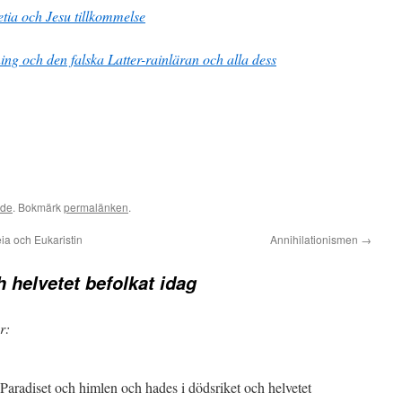
etia och Jesu tillkommelse
kning och den falska Latter-rainläran och alla dess
ade
. Bokmärk
permalänken
.
a och Eukaristin
Annihilationismen
→
 helvetet befolkat idag
r:
 Paradiset och himlen och hades i dödsriket och helvetet