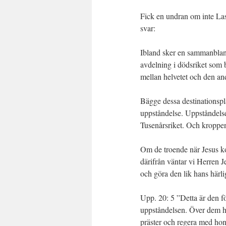
Fick en undran om inte Las
svar:
Ibland sker en sammanblan
avdelning i dödsriket som
mellan helvetet och den an
Bägge dessa destinationspla
uppståndelse. Uppståndelse
Tusenårsriket. Och kroppens
Om de troende när Jesus k
därifrån väntar vi Herren 
och göra den lik hans här
Upp. 20: 5 ”Detta är den fö
uppståndelsen. Över dem h
präster och regera med hon