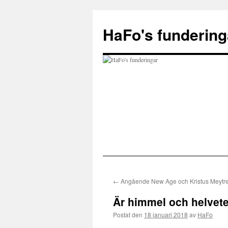
Hoppa
till
HaFo's fundering
innehåll
←
Angående New Age och Kristus Meytrei
Är himmel och helvete
Postat den
18 januari 2018
av
HaFo