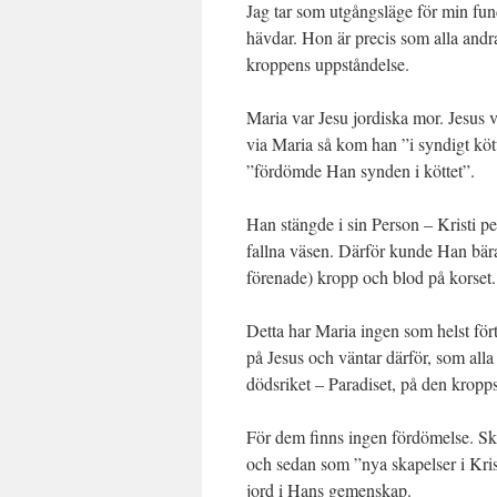
Jag tar som utgångsläge för min fun
hävdar. Hon är precis som alla andr
kroppens uppståndelse.
Maria var Jesu jordiska mor. Jesus v
via Maria så kom han ”i syndigt kött
”fördömde Han synden i köttet”.
Han stängde i sin Person – Kristi p
fallna väsen. Därför kunde Han bär
förenade) kropp och blod på korset.
Detta har Maria ingen som helst för
på Jesus och väntar därför, som al
dödsriket – Paradiset, på den kropp
För dem finns ingen fördömelse. Ska
och sedan som ”nya skapelser i Kri
jord i Hans gemenskap.