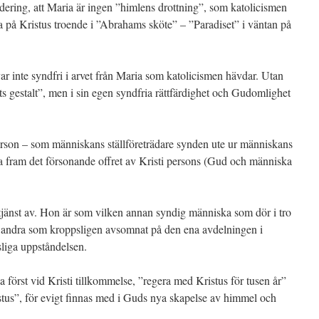
dering, att Maria är ingen ”himlens drottning”, som katolicismen
a på Kristus troende i ”Abrahams sköte” – ”Paradiset” i väntan på
ar inte syndfri i arvet från Maria som katolicismen hävdar. Utan
s gestalt”, men i sin egen syndfria rättfärdighet och Gudomlighet
erson – som människans ställföreträdare synden ute ur människans
a fram det försonande offret av Kristi persons (Gud och människa
tjänst av. Hon är som vilken annan syndig människa som dör i tro
la andra som kroppsligen avsomnat på den ena avdelningen i
sliga uppståndelsen.
 först vid Kristi tillkommelse, ”regera med Kristus för tusen år”
stus”, för evigt finnas med i Guds nya skapelse av himmel och