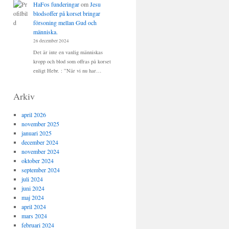
HaFos funderingar
om
Jesu
blodsoffer på korset bringar
försoning mellan Gud och
människa.
26 december 2024
Det är inte en vanlig människas
kropp och blod som offras på korset
enligt Hebr. : ”När vi nu har…
Arkiv
april 2026
november 2025
januari 2025
december 2024
november 2024
oktober 2024
september 2024
juli 2024
juni 2024
maj 2024
april 2024
mars 2024
februari 2024