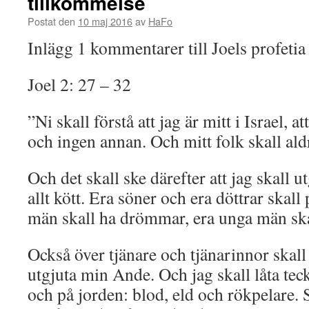
tillkommelse
Postat den
10 maj 2016
av
HaFo
Inlägg 1 kommentarer till Joels profeti
Joel 2: 27 – 32
”Ni skall förstå att jag är mitt i Israel, a
och ingen annan. Och mitt folk skall a
Och det skall ske därefter att jag skall 
allt kött. Era söner och era döttrar skall
män skall ha drömmar, era unga män ska
Också över tjänare och tjänarinnor skall
utgjuta min Ande. Och jag skall låta te
och på jorden: blod, eld och rökpelare. 