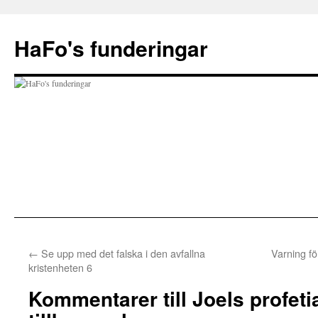
Hoppa
till
HaFo's funderingar
innehåll
←
Se upp med det falska i den avfallna
Varning fö
kristenheten 6
Kommentarer till Joels profet