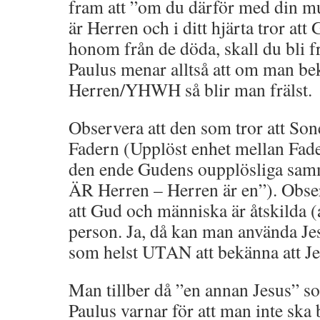
fram att ”om du därför med din mu
är Herren och i ditt hjärta tror at
honom från de döda, skall du bli f
Paulus menar alltså att om man bek
Herren/YHWH så blir man frälst.
Observera att den som tror att Son
Fadern (Upplöst enhet mellan Fa
den ende Gudens oupplösliga samm
ÄR Herren – Herren är en”). Obser
att Gud och människa är åtskilda (
person. Ja, då kan man använda J
som helst UTAN att bekänna att 
Man tillber då ”en annan Jesus” s
Paulus varnar för att man inte ska b