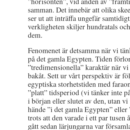
”horisonten”, vid änden av ”framt
samman. Det innebär att olika ske
ser ut att inträffa ungefär samtidigt 
verkligheten skiljer hundratals och
dem.
Fenomenet är detsamma när vi tänk
på det gamla Egypten. Tiden förlor
”tredimensionella” karaktär när vi
bakåt. Sett ur vårt perspektiv är fö
egyptiska storhetstiden med farao
”platt” tidsperiod (vi tänker inte
i början eller slutet av den, utan vi
hände ”i det gamla Egypten” eller 
trots att den varade i ett par tusen 
gått sedan lärjungarna var försa