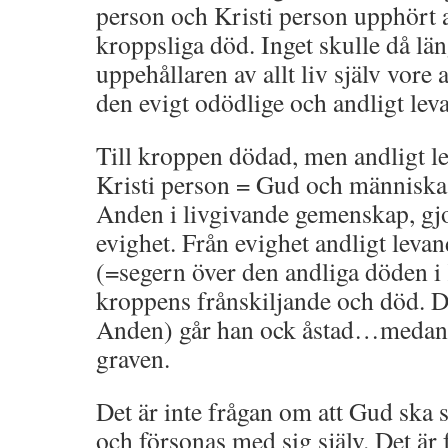
person och Kristi person upphört at
kroppsliga död. Inget skulle då lä
uppehållaren av allt liv själv vore 
den evigt odödlige och andligt le
Till kroppen dödad, men andligt l
Kristi person = Gud och människ
Anden i livgivande gemenskap, gjo
evighet. Från evighet andligt lev
(=segern över den andliga döden i 
kroppens frånskiljande och död. D
Anden) går han ock åstad…medan k
graven.
Det är inte frågan om att Gud ska sk
och försonas med sig själv. Det är