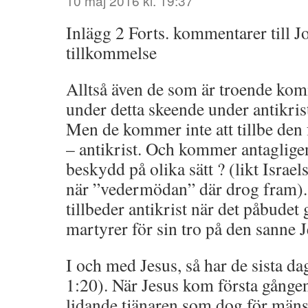
10 maj 2016 kl. 19:37
Inlägg 2 Forts. kommentarer till Jo
tillkommelse
Alltså även de som är troende kom
under detta skeende under antikri
Men de kommer inte att tillbe den 
– antikrist. Och kommer antagligen
beskydd på olika sätt ? (likt Israe
när ”vedermödan” där drog fram).
tillbeder antikrist när det påbudet g
martyrer för sin tro på den sanne J
I och med Jesus, så har de sista da
1:20). När Jesus kom första gång
lidande tjänaren som dog för mäns