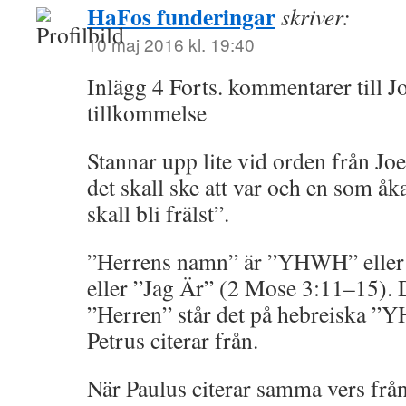
HaFos funderingar
skriver:
10 maj 2016 kl. 19:40
Inlägg 4 Forts. kommentarer till Jo
tillkommelse
Stannar upp lite vid orden från Jo
det skall ske att var och en som å
skall bli frälst”.
”Herrens namn” är ”YHWH” eller ”
eller ”Jag Är” (2 Mose 3:11–15). D
”Herren” står det på hebreiska ”
Petrus citerar från.
När Paulus citerar samma vers från 