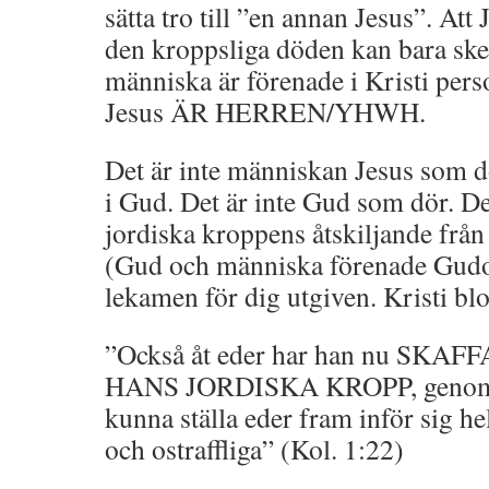
sätta tro till ”en annan Jesus”. Att
den kroppsliga döden kan bara sk
människa är förenade i Kristi per
Jesus ÄR HERREN/YHWH.
Det är inte människan Jesus som dö
i Gud. Det är inte Gud som dör. D
jordiska kroppens åtskiljande fr
(Gud och människa förenade Gudom
lekamen för dig utgiven. Kristi blo
”Också åt eder har han nu SKA
HANS JORDISKA KROPP, genom ha
kunna ställa eder fram inför sig h
och ostraffliga” (Kol. 1:22)