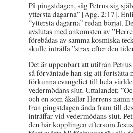
På pingstdagen, såg Petrus sig själ
yttersta dagarna” [Apg. 2:17]. Enl
”yttersta dagarna” redan börjat. D
avslutas med ankomsten av ”Herre
förebådas av samma kosmiska teck
skulle inträffa ”strax efter den ti
Det är uppenbart att utifrån Petrus
så förväntade han sig att fortsätta
förkunna evangeliet till hela världe
vedermödans slut. Uttalandet; ”Och 
och en som åkallar Herrens namn ska
från pingstdagen ända fram till d
inträffar vid vedermödans slut. Pet
den här kopplingen eftersom Jesus 