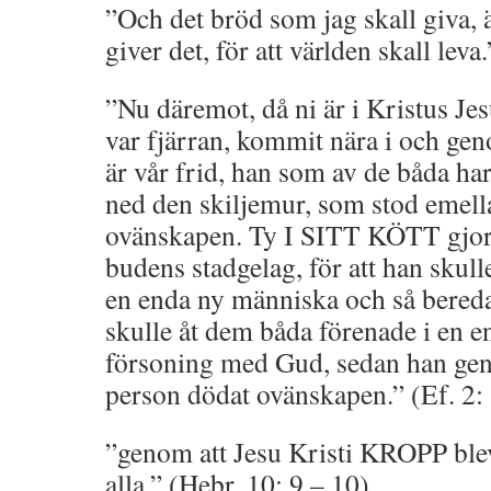
”Och det bröd som jag skall giva, ä
giver det, för att världen skall leva
”Nu däremot, då ni är i Kristus Jes
var fjärran, kommit nära i och gen
är vår frid, han som av de båda har 
ned den skiljemur, som stod emell
ovänskapen. Ty I SITT KÖTT gjor
budens stadgelag, för att han skulle
en enda ny människa och så bereda 
skulle åt dem båda förenade i en 
försoning med Gud, sedan han gen
person dödat ovänskapen.” (Ef. 2:
”genom att Jesu Kristi KROPP blev
alla.” (Hebr. 10: 9 – 10)