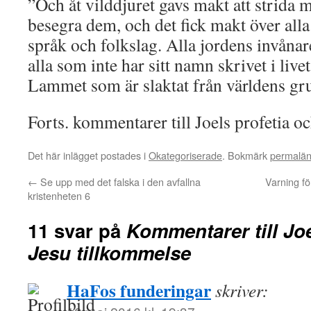
”Och åt vilddjuret gavs makt att strida m
besegra dem, och det fick makt över all
språk och folkslag. Alla jordens invånar
alla som inte har sitt namn skrivet i live
Lammet som är slaktat från världens gr
Forts. kommentarer till Joels profetia o
Det här inlägget postades i
Okategoriserade
. Bokmärk
permalä
←
Se upp med det falska i den avfallna
Varning fö
kristenheten 6
11 svar på
Kommentarer till Joe
Jesu tillkommelse
HaFos funderingar
skriver: