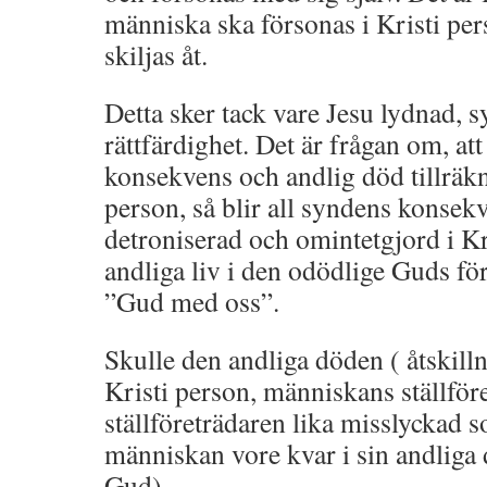
människa ska försonas i Kristi per
skiljas åt.
Detta sker tack vare Jesu lydnad, 
rättfärdighet. Det är frågan om, att
konsekvens och andlig död tillräkn
person, så blir all syndens konsek
detroniserad och omintetgjord i Kr
andliga liv i den odödlige Guds f
”Gud med oss”.
Skulle den andliga döden ( åtskill
Kristi person, människans ställför
ställföreträdaren lika misslyckad
människan vore kvar i sin andliga 
Gud).