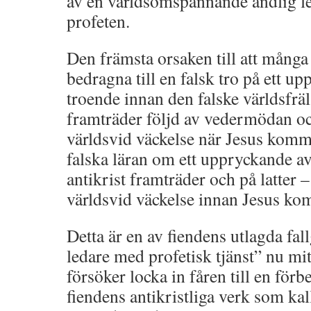
av en världsomspännande andlig le
profeten.
Den främsta orsaken till att många
bedragna till en falsk tro på ett u
troende innan den falske världsfräl
framträder följd av vedermödan och
världsvid väckelse när Jesus komme
falska läran om ett uppryckande a
antikrist framträder och på latter 
världsvid väckelse innan Jesus ko
Detta är en av fiendens utlagda f
ledare med profetisk tjänst” nu mi
försöker locka in fåren till en förbe
fiendens antikristliga verk som kall