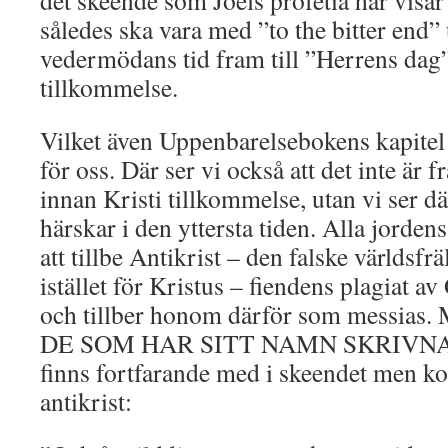
det skeende som Joels profetia här visar
således ska vara med ”to the bitter end”
vedermödans tid fram till ”Herrens dag”
tillkommelse.
Vilket även Uppenbarelsebokens kapitel 
för oss. Där ser vi också att det inte är 
innan Kristi tillkommelse, utan vi ser d
härskar i den yttersta tiden. Alla jorde
att tillbe Antikrist – den falske världsfr
istället för Kristus – fiendens plagiat a
och tillber honom därför som messi
DE SOM HAR SITT NAMN SKRIVNA 
finns fortfarande med i skeendet men kom
antikrist: