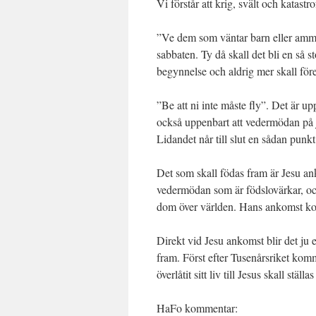
Vi förstår att krig, svält och katast
”Ve dem som väntar barn eller ammar 
sabbaten. Ty då skall det bli en så 
begynnelse och aldrig mer skall fö
”Be att ni inte måste fly”. Det är u
också uppenbart att vedermödan på jo
Lidandet når till slut en sådan punkt
Det som skall födas fram är Jesu an
vedermödan som är födslovärkar, oc
dom över världen. Hans ankomst ko
Direkt vid Jesu ankomst blir det ju 
fram. Först efter Tusenårsriket komm
överlåtit sitt liv till Jesus skall st
HaFo kommentar: