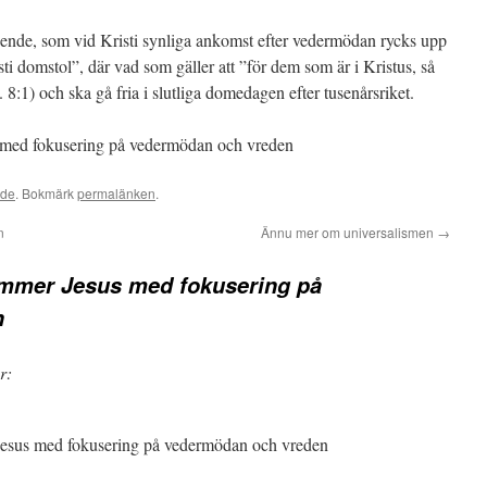
roende, som vid Kristi synliga ankomst efter vedermödan rycks upp
sti domstol”, där vad som gäller att ”för dem som är i Kristus, så
:1) och ska gå fria i slutliga domedagen efter tusenårsriket.
 med fokusering på vedermödan och vreden
ade
. Bokmärk
permalänken
.
n
Ännu mer om universalismen
→
ommer Jesus med fokusering på
n
r:
esus med fokusering på vedermödan och vreden