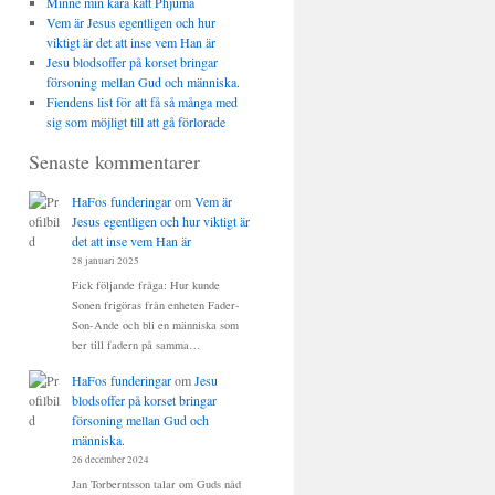
Minne min kära katt Phjuma
Vem är Jesus egentligen och hur
viktigt är det att inse vem Han är
Jesu blodsoffer på korset bringar
försoning mellan Gud och människa.
Fiendens list för att få så många med
sig som möjligt till att gå förlorade
Senaste kommentarer
HaFos funderingar
om
Vem är
Jesus egentligen och hur viktigt är
det att inse vem Han är
28 januari 2025
Fick följande fråga: Hur kunde
Sonen frigöras från enheten Fader-
Son-Ande och bli en människa som
ber till fadern på samma…
HaFos funderingar
om
Jesu
blodsoffer på korset bringar
försoning mellan Gud och
människa.
26 december 2024
Jan Torberntsson talar om Guds nåd