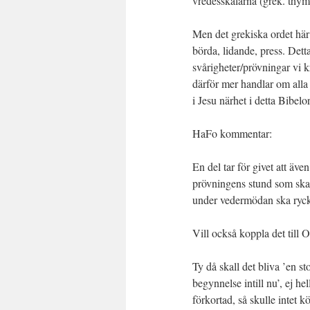
vredesskålarna (grek. thym
Men det grekiska ordet här 
börda, lidande, press. Dett
svårigheter/prövningar vi k
därför mer handlar om alla
i Jesu närhet i detta Bibelo
HaFo kommentar:
En del tar för givet att äve
prövningens stund som skal
under vedermödan ska ryck
Vill också koppla det till 
Ty då skall det bliva ’en s
begynnelse intill nu’, ej 
förkortad, så skulle intet kö