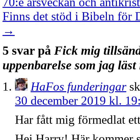
70:e årsveckan och antikrist
Finns det stöd i Bibeln f
→
5 svar på
Fick mig tillsän
uppenbarelse som jag läs
HaFos funderingar
sk
30 december 2019 kl. 19
Har fått mig förmedlat et
Hej Harry! Här kommer sv