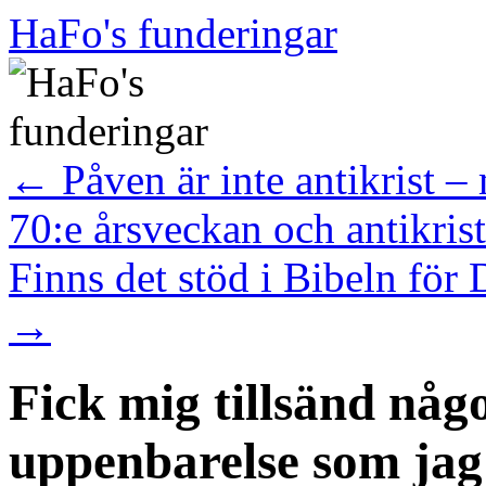
Hoppa
HaFo's funderingar
till
innehåll
←
Påven är inte antikrist –
70:e årsveckan och antikrist
Finns det stöd i Bibeln f
→
Fick mig tillsänd någ
uppenbarelse som jag