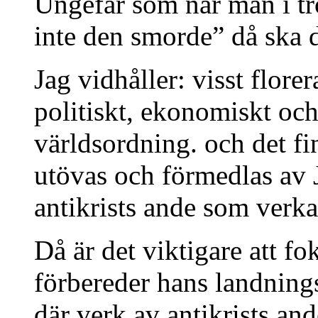
Ungefär som när man i tr
inte den smorde” då ska de
Jag vidhåller: visst flor
politiskt, ekonomiskt oc
världsordning. och det fi
utövas och förmedlas av J
antikrists ande som verka
Då är det viktigare att fo
förbereder hans landnings
där verk av antikrists an