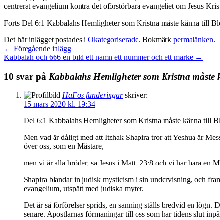
centrerat evangelium kontra det oförstörbara evangeliet om Jesus Kri
Forts Del 6:1 Kabbalahs Hemligheter som Kristna måste känna till B
Det här inlägget postades i
Okategoriserade
. Bokmärk
permalänken
.
←
Föregående inlägg
Kabbalah och 666 en bild ett namn ett nummer och ett märke
→
10 svar på
Kabbalahs Hemligheter som Kristna måste k
HaFos funderingar
skriver:
15 mars 2020 kl. 19:34
Del 6:1 Kabbalahs Hemligheter som Kristna måste känna till B
Men vad är dåligt med att Itzhak Shapira tror att Yeshua är Messi
över oss, som en Mästare,
men vi är alla bröder, sa Jesus i Matt. 23:8 och vi har bara en M
Shapira blandar in judisk mysticism i sin undervisning, och fram
evangelium, utspätt med judiska myter.
Det är så förförelser sprids, en sanning ställs bredvid en lögn. 
senare. Apostlarnas förmaningar till oss som har tidens slut inpå