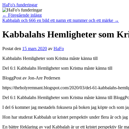
Hoppa
HaFo's funderingar
till
innehåll
←
Föregående inlägg
Kabbalah och 666 en bild ett namn ett nummer och ett märke
→
Kabbalahs Hemligheter som Kris
Postat den
15 mars 2020
av
HaFo
Kabbalahs Hemligheter som Kristna måste känna till
Del 6:1 Kabbalahs Hemligheter som Kristna måste känna till
BloggPost av Jon-Are Pedersen
https://theholyremnant.blogspot.com/2020/03/del-61-kabbalahs
Del 6:1 Kabbalahs Hemligheter som Kristna måste känna till BloggPo
I del 6 kommer jag mestadels fokusera på boken jag köpte och som j
Hon har studerat Kabbalah ur kristet perspektiv under flera år och jag 
En bättre förklaring av vad Kabbalah är ur ett kristet perspektiv få