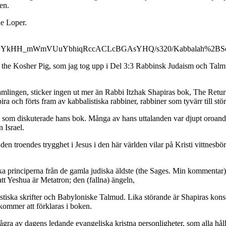
en.
ne Loper.
HH_mWmVUuYbhiqRccACLcBGAsYHQ/s320/Kabbalah%2BSecr
 the Kosher Pig, som jag tog upp i Del 3:3 Rabbinsk Judaism och Talm
ingen, sticker ingen ut mer än Rabbi Itzhak Shapiras bok, The Return o
ra och förts fram av kabbalistiska rabbiner, rabbiner som tyvärr till stö
u som diskuterade hans bok. Många av hans uttalanden var djupt oroande
 Israel.
m den troendes trygghet i Jesus i den här världen vilar på Kristi vittnes
iska principerna från de gamla judiska äldste (the Sages. Min kommentar)
att Yeshua är Metatron; den (fallna) ängeln,
istiska skrifter och Babyloniske Talmud. Lika störande är Shapiras ko
kommer att förklaras i boken.
ra av dagens ledande evangeliska kristna personligheter, som alla håller 