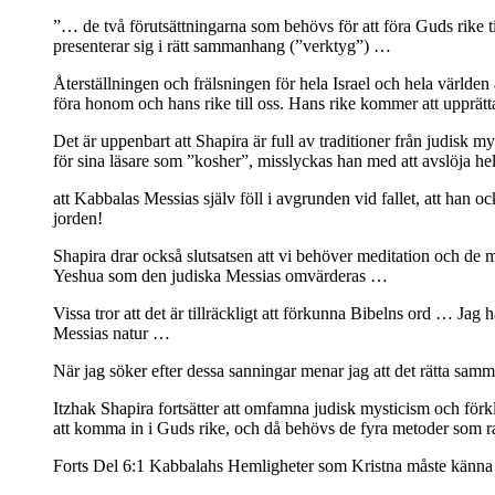
”… de två förutsättningarna som behövs för att föra Guds rike til
presenterar sig i rätt sammanhang (”verktyg”) …
Återställningen och frälsningen för hela Israel och hela världe
föra honom och hans rike till oss. Hans rike kommer att upprättas
Det är uppenbart att Shapira är full av traditioner från judisk 
för sina läsare som ”kosher”, misslyckas han med att avslöja he
att Kabbalas Messias själv föll i avgrunden vid fallet, att han 
jorden!
Shapira drar också slutsatsen att vi behöver meditation och de m
Yeshua som den judiska Messias omvärderas …
Vissa tror att det är tillräckligt att förkunna Bibelns ord … J
Messias natur …
När jag söker efter dessa sanningar menar jag att det rätta samm
Itzhak Shapira fortsätter att omfamna judisk mysticism och förkla
att komma in i Guds rike, och då behövs de fyra metoder som r
Forts Del 6:1 Kabbalahs Hemligheter som Kristna måste känna 