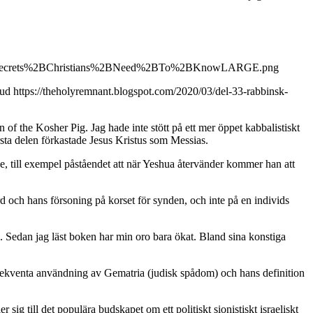
ets%2BChristians%2BNeed%2BTo%2BKnowLARGE.png
ud https://theholyremnant.blogspot.com/2020/03/del-33-rabbinsk-
f the Kosher Pig. Jag hade inte stött på ett mer öppet kabbalistiskt
rsta delen förkastade Jesus Kristus som Messias.
, till exempel påståendet att när Yeshua återvänder kommer han att
börd och hans försoning på korset för synden, och inte på en individs
. Sedan jag läst boken har min oro bara ökat. Bland sina konstiga
nsekventa användning av Gematria (judisk spådom) och hans definition
sig till det populära budskapet om ett politiskt sionistiskt israeliskt