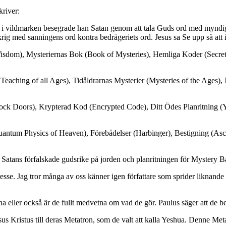
river:
des i vildmarken besegrade han Satan genom att tala Guds ord med myndig
krig med sanningens ord kontra bedrägeriets ord. Jesus sa Se upp så att 
Wisdom), Mysteriernas Bok (Book of Mysteries), Hemliga Koder (Secret
Teaching of all Ages), Tidåldrarnas Mysterier (Mysteries of the Ages),
k Doors), Krypterad Kod (Encrypted Code), Ditt Ödes Planritning (Y
ntum Physics of Heaven), Förebådelser (Harbinger), Bestigning (Asce
i Satans förfalskade gudsrike på jorden och planritningen för Mystery 
tresse. Jag tror många av oss känner igen författare som sprider liknan
na eller också är de fullt medvetna om vad de gör. Paulus säger att de be
 Jesus Kristus till deras Metatron, som de valt att kalla Yeshua. Denne 