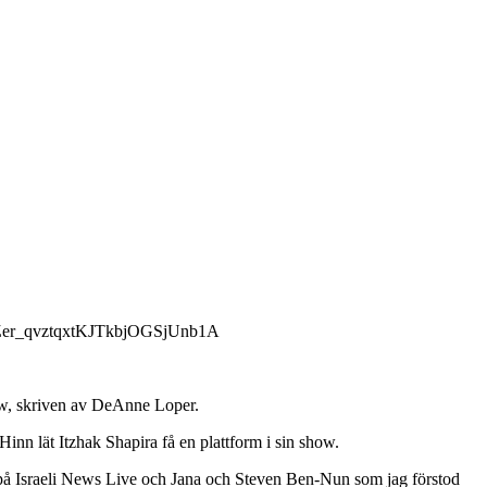
l2Zer_qvztqxtKJTkbjOGSjUnb1A
ow, skriven av DeAnne Loper.
Hinn lät Itzhak Shapira få en plattform i sin show.
r på Israeli News Live och Jana och Steven Ben-Nun som jag förstod