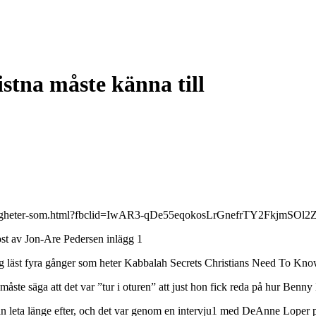
tna måste känna till
-hemligheter-som.html?fbclid=IwAR3-qDe55eqokosLrGnefrTY2FkjmSO
st av Jon-Are Pedersen inlägg 1
ag läst fyra gånger som heter Kabbalah Secrets Christians Need To Kn
måste säga att det var ”tur i oturen” att just hon fick reda på hur Benny 
r man leta länge efter, och det var genom en intervju1 med DeAnne Lope