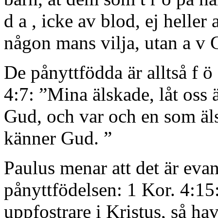
d a , icke av blod, ej heller 
någon mans vilja, utan a v 
De pånyttfödda är alltså f ö
4:7: ”Mina älskade, låt oss 
Gud, och var och en som älsk
känner Gud. ”
Paulus menar att det är eva
pånyttfödelsen: 1 Kor. 4:15
uppfostrare i Kristus, så ha