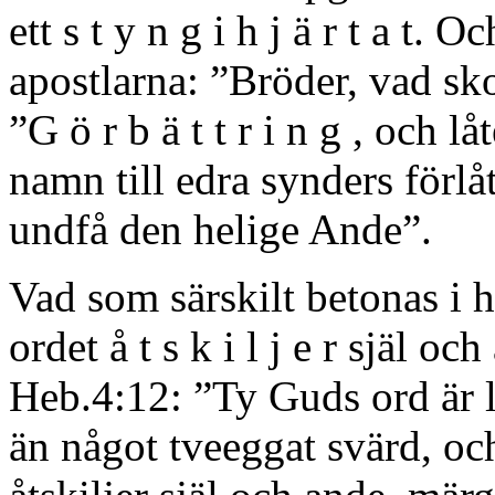
ett s t y n g i h j ä r t a t. 
apostlarna: ”Bröder, vad sk
”G ö r b ä t t r i n g , och l
namn till edra synders förlå
undfå den helige Ande”.
Vad som särskilt betonas i h
ordet å t s k i l j e r själ o
Heb.4:12: ”Ty Guds ord är l
än något tveeggat svärd, och