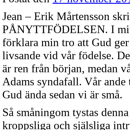
Jean – Erik Mårtensson s
PÅNYTTFÖDELSEN. I mitt f
förklara min tro att Gud ger 
livsande vid vår födelse. De
är ren från början, medan vå
Adams syndafall. Vår ande tö
Gud ända sedan vi är små.
Så småningom tystas denna 
kroppsliga och själsliga i