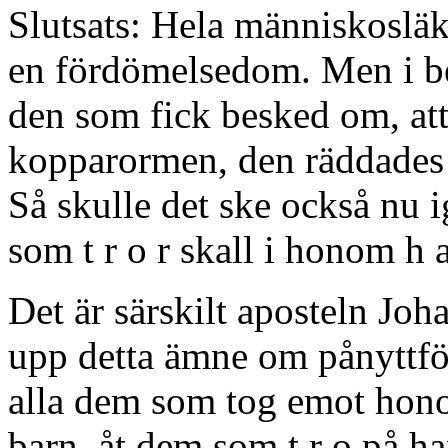
Slutsats: Hela människosläk
en fördömelsedom. Men i be
den som fick besked om, att
kopparormen, den räddades ti
Så skulle det ske också nu i
som t r o r skall i honom h a 
Det är särskilt aposteln Jo
upp detta ämne om pånyttfö
alla dem som tog emot hono
barn, åt dem som t r o på ha