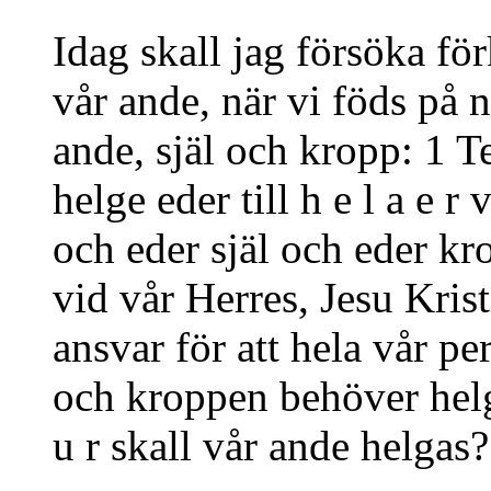
Idag skall jag försöka fö
vår ande, när vi föds på ny
ande, själ och kropp: 1 T
helge eder till h e l a e r 
och eder själ och eder kr
vid vår Herres, Jesu Krist
ansvar för att hela vår pe
och kroppen behöver helg
u r skall vår ande helgas?