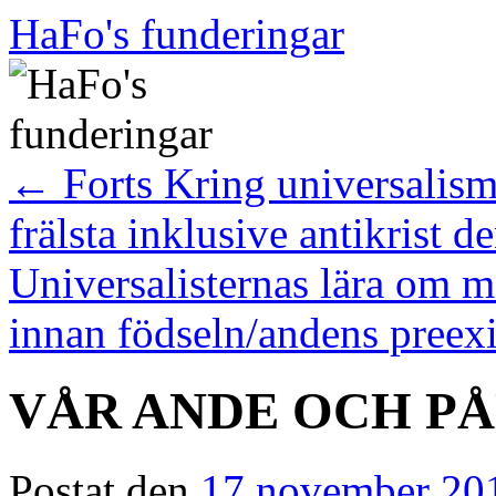
Hoppa
HaFo's funderingar
till
innehåll
←
Forts Kring universalisme
frälsta inklusive antikrist d
Universalisternas lära om m
innan födseln/andens preex
VÅR ANDE OCH P
Postat den
17 november 20