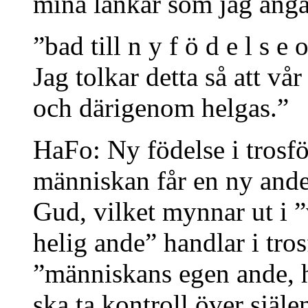
mina länkar som jag anga
”bad till n y f ö d e l s e 
Jag tolkar detta så att vå
och därigenom helgas.”
HaFo: Ny födelse i trosfö
människan får en ny ande
Gud, vilket mynnar ut i ”
helig ande” handlar i tro
”människans egen ande, h
ska ta kontroll över själ