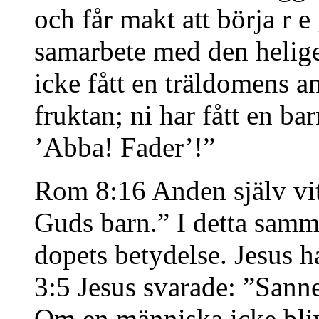
och får makt att börja r e 
samarbete med den helig
icke fått en träldomens an
fruktan; ni har fått en ba
’Abba! Fader’!”
Rom 8:16 Anden själv vitt
Guds barn.” I detta samm
dopets betydelse. Jesus h
3:5 Jesus svarade: ”Sanne
Om en människa icke blive