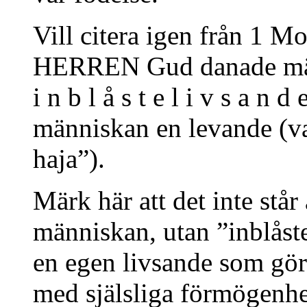
Vill citera igen från 1 M
HERREN Gud danade männ
i n b l å s t e l i v s a n 
människan en levande (var
haja”).
Märk här att det inte står
människan, utan ”inblåst
en egen livsande som gör 
med själsliga förmögenhe