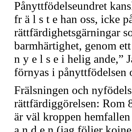
Pånyttfödelseundret kansk
fr ä l s t e han oss, icke 
rättfärdighetsgärningar so
barmhärtighet, genom ett ba
n y e l s e i helig ande,” 
förnyas i pånyttfödelsen
Frälsningen och nyfödel
rättfärdiggörelsen: Rom 8
är väl kroppen hemfallen
a n d e n (jag följer koi