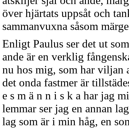
åtskiljer själ och ande, mär
över hjärtats uppsåt och tan
sammanvuxna såsom märgen
Enligt Paulus ser det ut so
ande är en verklig fångensk
nu hos mig, som har viljan a
det onda fastmer är tillstäde
e s m ä n n i s k a har jag 
lemmar ser jag en annan lag
lag som är i min håg, en som