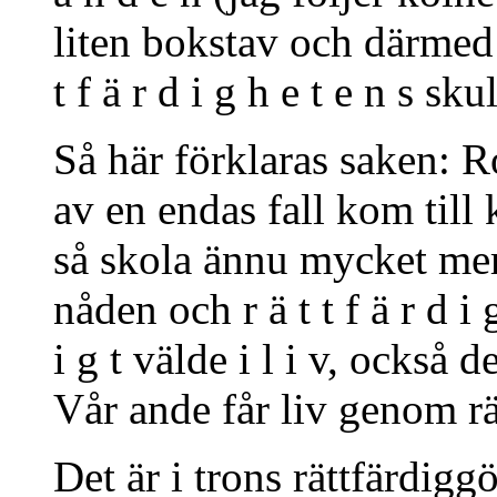
liten bokstav och därmed a
t f ä r d i g h e t e n s skul
Så här förklaras saken:
av en endas fall kom til
så skola ännu mycket me
nåden och r ä t t f ä r d i 
i g t välde i l i v, också
Vår ande får liv genom rä
Det är i trons rättfärdigg