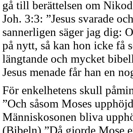
gå till berättelsen om Nik
Joh. 3:3: ”Jesus svarade oc
sannerligen säger jag dig: 
på nytt, så kan hon icke få
längtande och mycket bibel
Jesus menade får han en no
För enkelhetens skull påmi
”Och såsom Moses upphöjde
Människosonen bliva upphö
(Bibeln) ”Då gjorde Mose e