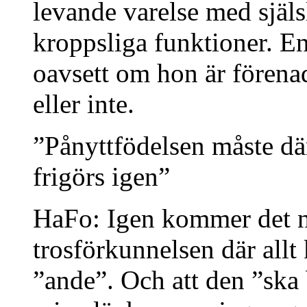
levande varelse med själ
kroppsliga funktioner. E
oavsett om hon är fören
eller inte.
”Pånyttfödelsen måste där
frigörs igen”
HaFo: Igen kommer det n
trosförkunnelsen där all
”ande”. Och att den ”ska 