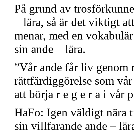
På grund av trosförkunnel
– lära, så är det viktigt 
menar, med en vokabulär n
sin ande – lära.
”Vår ande får liv genom r
rättfärdiggörelse som vår
att börja r e g e r a i vår 
HaFo: Igen väldigt nära t
sin villfarande ande – lär