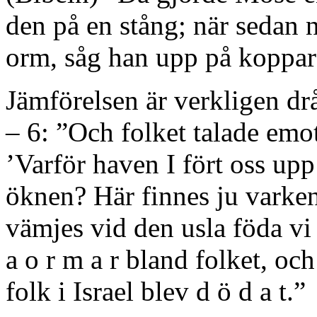
den på en stång; när sedan 
orm, såg han upp på kopparo
Jämförelsen är verkligen drå
– 6: ”Och folket talade em
’Varför haven I fört oss upp
öknen? Här finnes ju varken 
vämjes vid den usla föda vi
a o r m a r bland folket, oc
folk i Israel blev d ö d a t.”