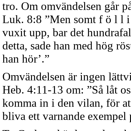
tro. Om omvändelsen går på d
Luk. 8:8 ”Men somt f ö l l i 
vuxit upp, bar det hundrafal
detta, sade han med hög röst
han hör’.”
Omvändelsen är ingen lättv
Heb. 4:11-13 om: ”Så låt oss 
komma in i den vilan, för at
bliva ett varnande exempel