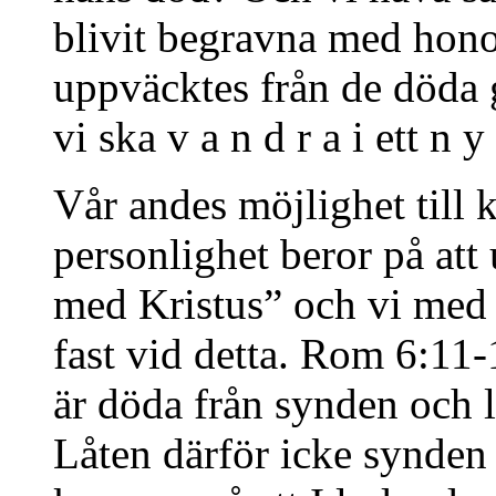
blivit begravna med hono
uppväcktes från de döda 
vi ska v a n d r a i ett n y t
Vår andes möjlighet till 
personlighet beror på att
med Kristus” och vi med 
fast vid detta. Rom 6:11-1
är döda från synden och l
Låten därför icke synden 