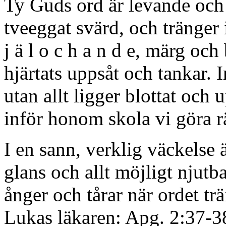
Ty Guds ord är levande och 
tveeggat svärd, och tränger ig
j ä l o c h a n d e, märg oc
hjärtats uppsåt och tankar. 
utan allt ligger blottat och
inför honom skola vi göra 
I en sann, verklig väckelse ä
glans och allt möjligt njutba
ånger och tårar när ordet träf
Lukas läkaren: Apg. 2:37-38