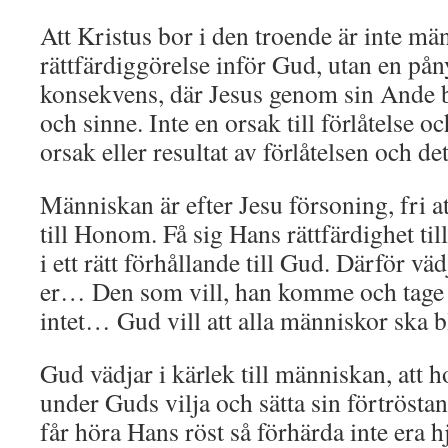
Att Kristus bor i den troende är inte mä
rättfärdiggörelse inför Gud, utan en pån
konsekvens, där Jesus genom sin Ande 
och sinne. Inte en orsak till förlåtelse oc
orsak eller resultat av förlåtelsen och de
Människan är efter Jesu försoning, fri att
till Honom. Få sig Hans rättfärdighet t
i ett rätt förhållande till Gud. Därför v
er… Den som vill, han komme och tage L
intet… Gud vill att alla människor ska bl
Gud vädjar i kärlek till människan, att ho
under Guds vilja och sätta sin förtröstan
får höra Hans röst så förhärda inte era h