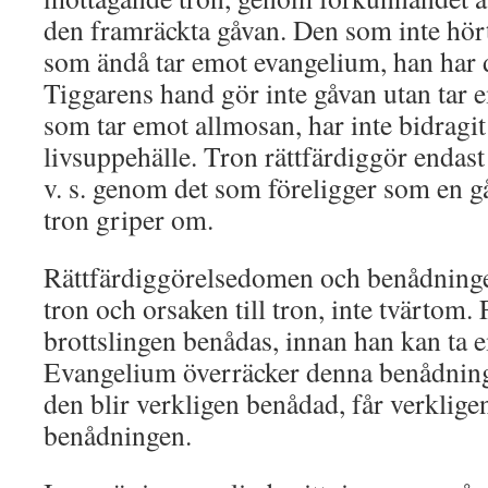
den framräckta gåvan. Den som inte hör
som ändå tar emot evangelium, han har d
Tiggarens hand gör inte gåvan utan tar 
som tar emot allmosan, har inte bidragit n
livsuppehälle. Tron rättfärdiggör endast
v. s. genom det som föreligger som en g
tron griper om.
Rättfärdiggörelsedomen och benådningen
tron och orsaken till tron, inte tvärtom. 
brottslingen benådas, innan han kan ta
Evangelium överräcker denna benådnin
den blir verkligen benådad, får verklig
benådningen.