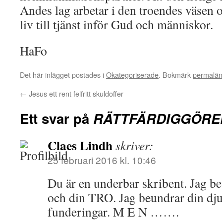
Andes lag arbetar i den troendes väsen o
liv till tjänst inför Gud och människor.
HaFo
Det här inlägget postades i
Okategoriserade
. Bokmärk
permalä
←
Jesus ett rent felfritt skuldoffer
Ett svar på
RÄTTFÄRDIGGÖRE
Claes Lindh
skriver:
25 februari 2016 kl. 10:46
Du är en underbar skribent. Jag b
och din TRO. Jag beundrar din djup
funderingar. M E N …….