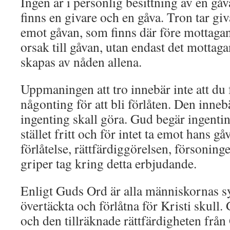
Ingen är i personlig besittning av en gåva
finns en givare och en gåva. Tron tar gi
emot gåvan, som finns där före mottagand
orsak till gåvan, utan endast det mottag
skapas av nåden allena.
Uppmaningen att tro innebär inte att du 
någonting för att bli förlåten. Den innebär
ingenting skall göra. Gud begär ingentin
stället fritt och för intet ta emot hans g
förlåtelse, rättfärdiggörelsen, försoning
griper tag kring detta erbjudande.
Enligt Guds Ord är alla människornas s
övertäckta och förlåtna för Kristi skul
och den tillräknade rättfärdigheten från