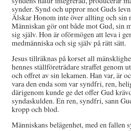
syndens natur integrerad, producerar m
synder. Synd och uppror mot Guds levn
Älskar Honom inte över allting och sin n
Människan gör ont både mot Gud, sin 
sig själv. Hon är oförmögen att leva i 
medmänniska och sig själv på rätt sätt.
Jesus tillräknas på korset all mänskligh
hennes ställföreträdare straffet genom ut
och offret av sin lekamen. Han var, är o
vara den enda som var syndfri, ren, hel
därigenom kunde ge det offer Gud krävde
syndaskulden. En ren, syndfri, sann G
kropp och blod.
Människans belägenhet, med en fallen s