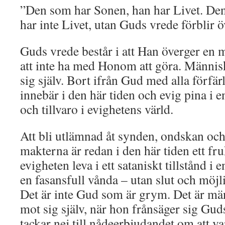
”Den som har Sonen, han har Livet. Den
har inte Livet, utan Guds vrede förblir
Guds vrede består i att Han överger en 
att inte ha med Honom att göra. Människ
sig själv. Bort ifrån Gud med alla förfä
innebär i den här tiden och evig pina i e
och tillvaro i evighetens värld.
Att bli utlämnad åt synden, ondskan oc
makterna är redan i den här tiden ett fruk
evigheten leva i ett sataniskt tillstånd i e
en fasansfull vånda – utan slut och möjli
Det är inte Gud som är grym. Det är m
mot sig själv, när hon frånsäger sig G
tackar nej till nådeerbjudandet om att var