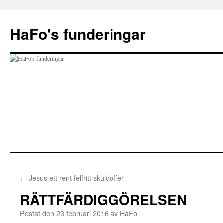
Hoppa
till
HaFo's funderingar
innehåll
←
Jesus ett rent felfritt skuldoffer
RÄTTFÄRDIGGÖRELSEN
Postat den
23 februari 2016
av
HaFo