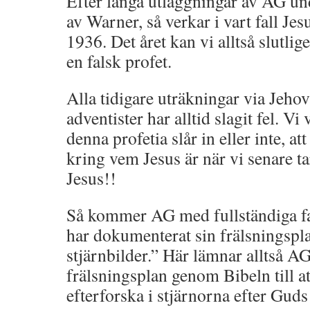
Efter långa utläggningar av AG u
av Warner, så verkar i vart fall Je
1936. Det året kan vi alltså slutli
en falsk profet.
Alla tidigare uträkningar via Jehov
adventister har alltid slagit fel. Vi
denna profetia slår in eller inte, at
kring vem Jesus är när vi senare ta
Jesus!!
Så kommer AG med fullständiga fa
har dokumenterat sin frälsningspl
stjärnbilder.” Här lämnar alltså AG
frälsningsplan genom Bibeln till a
efterforska i stjärnorna efter Guds