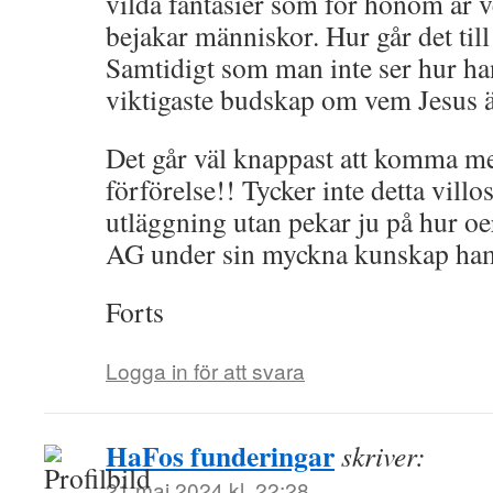
vilda fantasier som för honom är v
bejakar människor. Hur går det till
Samtidigt som man inte ser hur ha
viktigaste budskap om vem Jesus ä
Det går väl knappast att komma mer
förförelse!! Tycker inte detta vill
utläggning utan pekar ju på hur oe
AG under sin myckna kunskap ha
Forts
Logga in för att svara
HaFos funderingar
skriver:
21 maj 2024 kl. 22:28