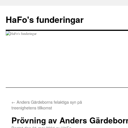
Hoppa
till
HaFo's funderingar
innehåll
←
Anders Gärdeborns felaktiga syn på
treenighetens tillkomst
Prövning av Anders Gärdebor
Postat den
21 maj 2024
av
HaFo