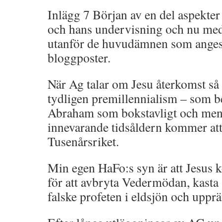
Inlägg 7 Början av en del aspekte
och hans undervisning och nu me
utanför de huvudämnen som ange
bloggposter.
När Ag talar om Jesu återkomst så
tydligen premillennialism – som be
Abraham som bokstavligt och mena
innevarande tidsåldern kommer att 
Tusenårsriket.
Min egen HaFo:s syn är att Jesus
för att avbryta Vedermödan, kasta 
falske profeten i eldsjön och upprä