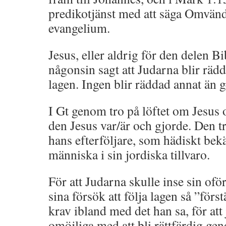
predikotjänst med att säga Omvänd
evangelium.
Jesus, eller aldrig för den delen Bi
någonsin sagt att Judarna blir räd
lagen. Ingen blir räddad annat än 
I Gt genom tro på löftet om Jesus
den Jesus var/är och gjorde. Den t
hans efterföljare, som hädiskt be
människa i sin jordiska tillvaro.
För att Judarna skulle inse sin ofö
sina försök att följa lagen så ”förs
krav ibland med det han sa, för att
omöjliga med att bli rättfärdig ge