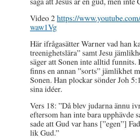
säga att Jesus är en gud, men inte 
Video 2
https://www.youtube.com
waw1Vg
Här ifrågasätter Warner vad han k
treenighetslära” samt Jesu jämlik
säger att Sonen inte alltid funnits.
finns en annan ”sorts” jämlikhet 
Sonen. Han plockar sönder Joh 5:1
sina idéer.
Vers 18: ”Då blev judarna ännu iv
eftersom han inte bara upphävde s
sade att Gud var hans [”egen”] Fad
lik Gud.”