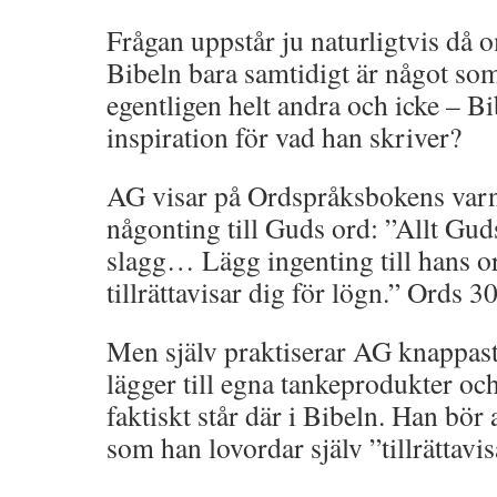
Frågan uppstår ju naturligtvis då 
Bibeln bara samtidigt är något som
egentligen helt andra och icke – Bi
inspiration för vad han skriver?
AG visar på Ordspråksbokens varni
någonting till Guds ord: ”Allt Guds
slagg… Lägg ingenting till hans or
tillrättavisar dig för lögn.” Ords 3
Men själv praktiserar AG knappast
lägger till egna tankeprodukter oc
faktiskt står där i Bibeln. Han bör a
som han lovordar själv ”tillrättavis