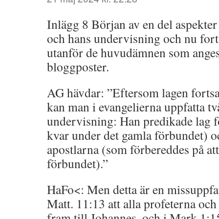
Inlägg 8 Början av en del aspekte
och hans undervisning och nu for
utanför de huvudämnen som ange
bloggposter.
AG hävdar: ”Eftersom lagen fortsat
kan man i evangelierna uppfatta två
undervisning: Han predikade lag f
kvar under det gamla förbundet) o
apostlarna (som förbereddes på att
förbundet).”
HaFo<: Men detta är en missuppfat
Matt. 11:13 att alla profeterna och
fram till Johannes, och i Mark 1:1