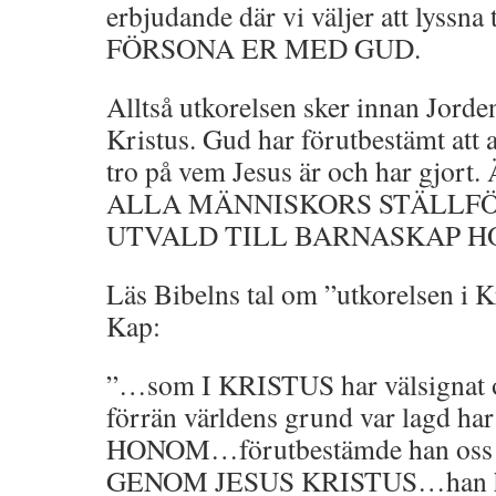
erbjudande där vi väljer att lyssn
FÖRSONA ER MED GUD.
Alltså utkorelsen sker innan Jorde
Kristus. Gud har förutbestämt att 
tro på vem Jesus är och har gjor
ALLA MÄNNISKORS STÄLLF
UTVALD TILL BARNASKAP H
Läs Bibelns tal om ”utkorelsen i Kr
Kap:
”…som I KRISTUS har välsignat
förrän världens grund var lagd 
HONOM…förutbestämde han oss ti
GENOM JESUS KRISTUS…han har