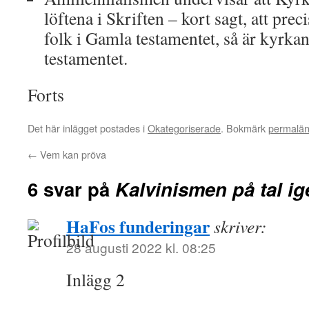
löftena i Skriften – kort sagt, att pre
folk i Gamla testamentet, så är kyrka
testamentet.
Forts
Det här inlägget postades i
Okategoriserade
. Bokmärk
permalä
←
Vem kan pröva
6 svar på
Kalvinismen på tal ig
HaFos funderingar
skriver:
28 augusti 2022 kl. 08:25
Inlägg 2