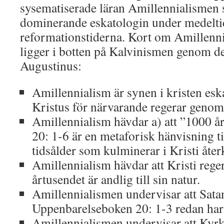
sysematiserade läran Amillennialismen
dominerande eskatologin under medelti
reformationstiderna. Kort om Amillenni
ligger i botten på Kalvinismen genom de
Augustinus:
Amillennialism är synen i kristen esk
Kristus för närvarande regerar genom
Amillennialism hävdar a) att ”1000 å
20: 1-6 är en metaforisk hänvisning t
tidsålder som kulminerar i Kristi åte
Amillennialism hävdar att Kristi rege
årtusendet är andlig till sin natur.
Amillennialismen undervisar att Sata
Uppenbarelseboken 20: 1-3 redan har i
Amillennialismen undervisar att Kyrka