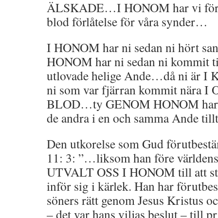
ÄLSKADE…I HONOM har vi förl
blod förlåtelse för våra synder…
I HONOM har ni sedan ni hört sa
HONOM har ni sedan ni kommit ti
utlovade helige Ande…då ni är 
ni som var fjärran kommit när
BLOD…ty GENOM HONOM har vi 
de andra i en och samma Ande till
Den utkorelse som Gud förutbestäm
11: 3: ”…liksom han före världens
UTVALT OSS I HONOM till att stå 
inför sig i kärlek. Han har förutbest
söners rätt genom Jesus Kristus 
– det var hans viljas beslut – till p