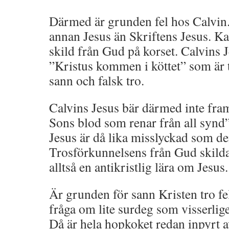
Därmed är grunden fel hos Calvin
annan Jesus än Skriftens Jesus. Kal
skild från Gud på korset. Calvins Je
”Kristus kommen i köttet” som är 
sann och falsk tro.
Calvins Jesus bär därmed inte fra
Sons blod som renar från all synd
Jesus är då lika misslyckad som d
Trosförkunnelsens från Gud skilda
alltså en antikristlig lära om Jesus.
Är grunden för sann Kristen tro fel
fråga om lite surdeg som visserlig
Då är hela hopkoket redan inpyrt av