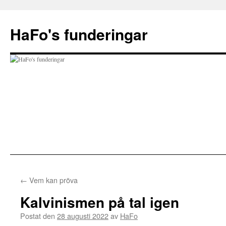
Hoppa
till
HaFo's funderingar
innehåll
←
Vem kan pröva
Kalvinismen på tal igen
Postat den
28 augusti 2022
av
HaFo