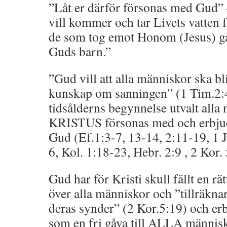
”Låt er därför försonas med Gud
vill kommer och tar Livets vatten 
de som tog emot Honom (Jesus) gav 
Guds barn.”
”Gud vill att alla människor ska bl
kunskap om sanningen” (1 Tim.2:4
tidsålderns begynnelse utvalt alla 
KRISTUS försonas med och erbju
Gud (Ef.1:3-7, 13-14, 2:11-19, 1 J
6, Kol. 1:18-23, Hebr. 2:9 , 2 Kor.
Gud har för Kristi skull fällt en r
över alla människor och ”tillräkna
deras synder” (2 Kor.5:19) och er
som en fri gåva till ALLA människ