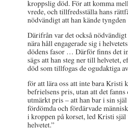
kroppslig död. För att komma mel
vrede, och tillfredsställa hans rätt
nödvändigt att han kände tyngden
Därifrån var det också nödvändigt a
nära håll engagerade sig i helvetet
dödens fasor … Därför finns det ing
sägs att han steg ner till helvetet,
död som tillfogas de ogudaktiga 
för att lära oss att inte bara Krist
befrielsens pris, utan att det fanns
utmärkt pris – att han bar i sin sjä
fördömda och fördärvade människan 
i kroppen på korset, led Kristi sjä
helvetet.”