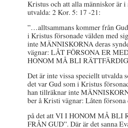
Kristus och att alla människor är i 
utvalda: 2 Kor. 5: 17 -21:
”…alltsammans kommer från Gud
i Kristus försonade välden med sig 
inte MÄNNISKORNA deras synden
vägnar: LÅT FÖRSONA ER MED 
HONOM MÅ BLI RÄTTFÄRDIG
Det är inte vissa speciellt utvalda 
det var Gud som i Kristus försona
han tillräknar inte MÄNNISKOR
ber å Kristi vägnar: Låten förso
på det att VI I HONOM MÅ B
FRÅN GUD”. Där är det sanna Evang