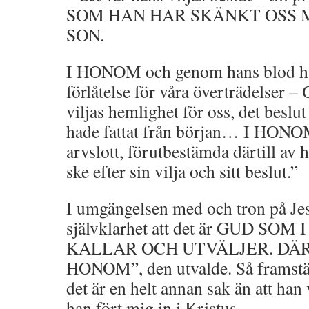
SOM HAN HAR SKÄNKT OSS 
SON.
I HONOM och genom hans blod har 
förlåtelse för våra överträdelser –
viljas hemlighet för oss, det besl
hade fattat från början… I HONOM 
arvslott, förutbestämda därtill av 
ske efter sin vilja och sitt beslut.”
I umgängelsen med och tron på Jes
självklarhet att det är GUD SO
KALLAR OCH UTVÄLJER. DÄR ske
HONOM”, den utvalde. Så framstäl
det är en helt annan sak än att han
han fört mig in i Kristus.