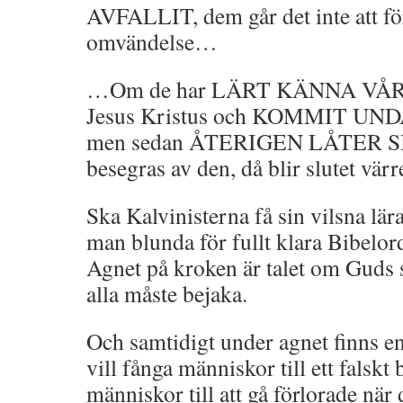
AVFALLIT, dem går det inte att för
omvändelse…
…Om de har LÄRT KÄNNA VÅR 
Jesus Kristus och KOMMIT UNDA
men sedan ÅTERIGEN LÅTER S
besegras av den, då blir slutet vär
Ska Kalvinisterna få sin vilsna lär
man blunda för fullt klara Bibelo
Agnet på kroken är talet om Guds 
alla måste bejaka.
Och samtidigt under agnet finns e
vill fånga människor till ett falsk
människor till att gå förlorade när d