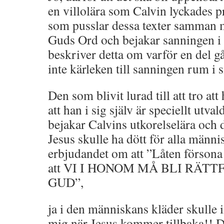
en villolära som Calvin lyckades pr
som pusslar dessa texter samman m
Guds Ord och bejakar sanningen i 
beskriver detta om varför en del gå
inte kärleken till sanningen rum i s
Den som blivit lurad till att tro at
att han i sig själv är speciellt utval
bejakar Calvins utkorelselära och 
Jesus skulle ha dött för alla männis
erbjudandet om att ”Låten förso
att VI I HONOM MÅ BLI RÄT
GUD”,
ja i den människans kläder skulle i
mig när Jesus kommer tillbaka!! D