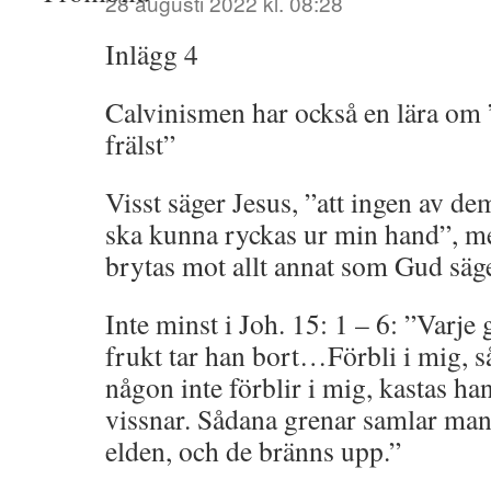
28 augusti 2022 kl. 08:28
Inlägg 4
Calvinismen har också en lära om ”
frälst”
Visst säger Jesus, ”att ingen av d
ska kunna ryckas ur min hand”, me
brytas mot allt annat som Gud säger
Inte minst i Joh. 15: 1 – 6: ”Varje
frukt tar han bort…Förbli i mig, 
någon inte förblir i mig, kastas h
vissnar. Sådana grenar samlar man 
elden, och de bränns upp.”