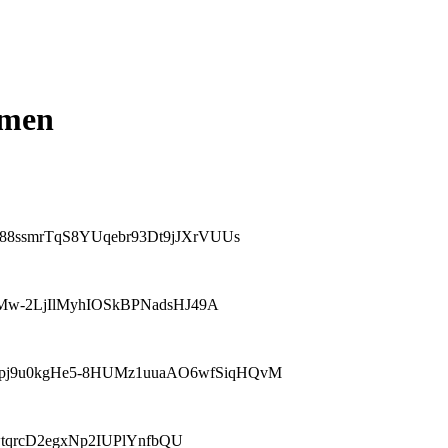
smen
mLG88ssmrTqS8YUqebr93Dt9jJXrVUUs
eKBMw-2LjIlMyhIOSkBPNadsHJ49A
HfjDqtpj9u0kgHe5-8HUMz1uuaAO6wfSiqHQvM
M3wtqrcD2egxNp2IUPlYnfbQU