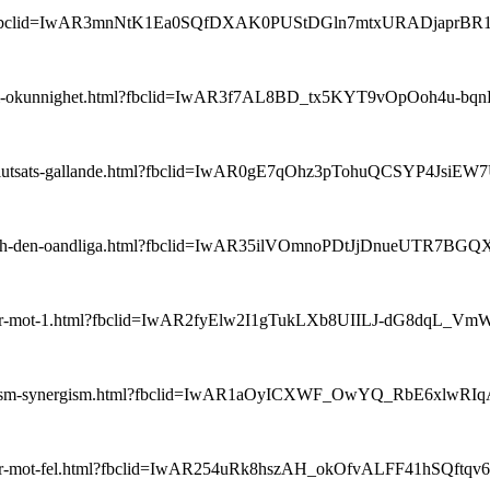
gan.html?fbclid=IwAR3mnNtK1Ea0SQfDXAK0PUStDGln7mtxURADjaprB
alsk-lara-i-okunnighet.html?fbclid=IwAR3f7AL8BD_tx5KYT9vOpOoh
laktiga-slutsats-gallande.html?fbclid=IwAR0gE7qOhz3pTohuQCSY
t-214-och-den-oandliga.html?fbclid=IwAR35ilVOmnoPDtJjDnueUTR7
umenterar-mot-1.html?fbclid=IwAR2fyElw2I1gTukLXb8UIILJ-dG8dqL
i-monergism-synergism.html?fbclid=IwAR1aOyICXWF_OwYQ_RbE6xl
gumenterar-mot-fel.html?fbclid=IwAR254uRk8hszAH_okOfvALFF41h