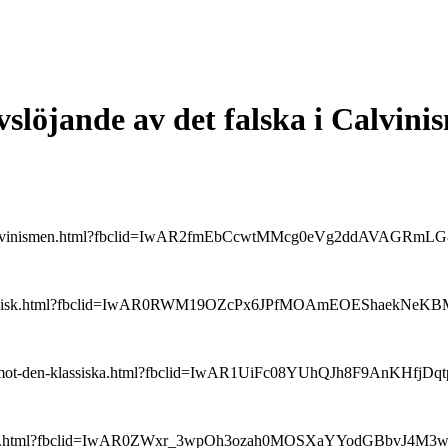
vslöjande av det falska i Calvini
en-for-kalvinismen.html?fbclid=IwAR2fmEbCcwtMMcg0eVg2ddAVAGR
t-mot-klassisk.html?fbclid=IwAR0RWM19OZcPx6JPfMOAmEOEShaekN
gument-mot-den-klassiska.html?fbclid=IwAR1UiFc08YUhQJh8F9AnK
tsatter-sin.html?fbclid=IwAR0ZWxr_3wpOh3ozah0MOSXaYYodGBbvJ4