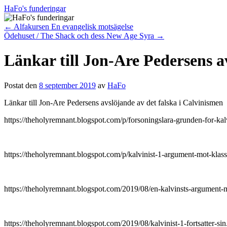
Hoppa
HaFo's funderingar
till
innehåll
←
Alfakursen En evangelisk motsägelse
Ödehuset / The Shack och dess New Age Syra
→
Länkar till Jon-Are Pedersens a
Postat den
8 september 2019
av
HaFo
Länkar till Jon-Are Pedersens avslöjande av det falska i Calvinismen
https://theholyremnant.blogspot.com/p/forsoningslara-grund
https://theholyremnant.blogspot.com/p/kalvinist-1-argumen
https://theholyremnant.blogspot.com/2019/08/en-kalvinsts-ar
https://theholyremnant.blogspot.com/2019/08/kalvinist-1-for