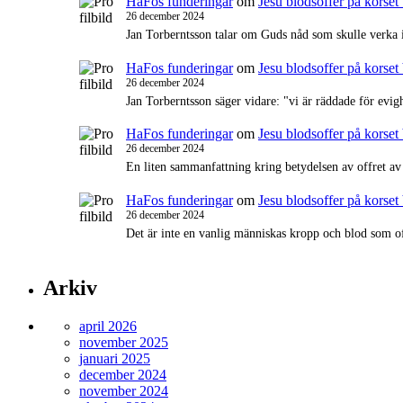
HaFos funderingar
om
Jesu blodsoffer på korse
26 december 2024
Jan Torberntsson talar om Guds nåd som skulle verka
HaFos funderingar
om
Jesu blodsoffer på korse
26 december 2024
Jan Torberntsson säger vidare: "vi är räddade för evig
HaFos funderingar
om
Jesu blodsoffer på korse
26 december 2024
En liten sammanfattning kring betydelsen av offr
HaFos funderingar
om
Jesu blodsoffer på korse
26 december 2024
Det är inte en vanlig människas kropp och blod som of
Arkiv
april 2026
november 2025
januari 2025
december 2024
november 2024