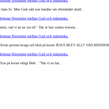
t bringar försoning mellan Gud och människa.
 i hans liv. Men Guds nåd som handlar om efterskänkt skuld…
t bringar försoning mellan Gud och människa.
heten, vad vi än tar oss till." Där är han varken överens…
t bringar försoning mellan Gud och människa.
et av Kristi persons kropp och blod på korset JESUS BLEV ALLT VAD MÄNN
t bringar försoning mellan Gud och människa.
fras på korset enligt Hebr. : ”När vi nu har…