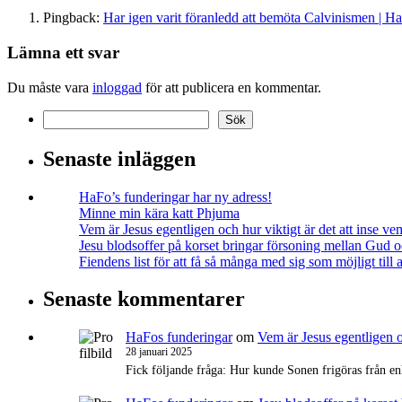
Pingback:
Har igen varit föranledd att bemöta Calvinismen | H
Lämna ett svar
Du måste vara
inloggad
för att publicera en kommentar.
Sök
Sök
Senaste inläggen
HaFo’s funderingar har ny adress!
Minne min kära katt Phjuma
Vem är Jesus egentligen och hur viktigt är det att inse v
Jesu blodsoffer på korset bringar försoning mellan Gud 
Fiendens list för att få så många med sig som möjligt till a
Senaste kommentarer
HaFos funderingar
om
Vem är Jesus egentligen o
28 januari 2025
Fick följande fråga: Hur kunde Sonen frigöras från 