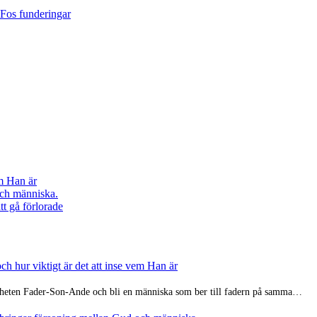
aFos funderingar
em Han är
och människa.
tt gå förlorade
ch hur viktigt är det att inse vem Han är
enheten Fader-Son-Ande och bli en människa som ber till fadern på samma…