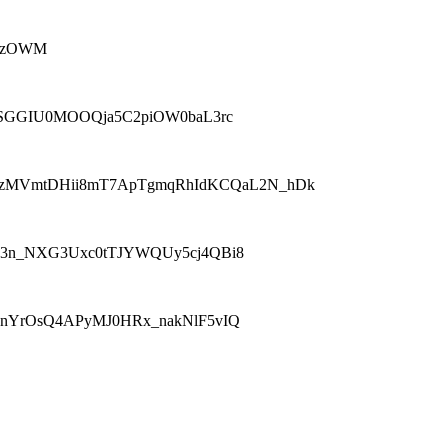
VgzOWM
dJkC1a_SGGIU0MOOQja5C2piOW0baL3rc
9TlZtwVozMVmtDHii8mT7ApTgmqRhIdKCQaL2N_hDk
B4QPps3n_NXG3Uxc0tTJYWQUy5cj4QBi8
bqnHknYrOsQ4APyMJ0HRx_nakNlF5vIQ