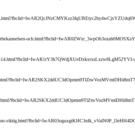
langa-debatt.html?fbclid=IwAR2QcJNzCMYKzz3IqUREtyc2by4wCjxY
estminsterbekannelsen-och.html?fbclid=IwAR0ZWxr_3wpOh3ozah0M
-matt-221-14.html?fbclid=IwAR1rY3h7QWdjXUeDxkxrxsLxzw8LgM52Y
uk-1242-48.html?fbclid=IwAR2SKX2ddUC3dOpmm9TlZtwVozMVmtDHi
luk-1242-48.html?fbclid=IwAR2SKX2ddUC3dOpmm9TlZtwVozMVmtDH
ngelisation-viktig.html?fbclid=IwAR03oguxgtKHC3nfk_vValN0P_l3eH