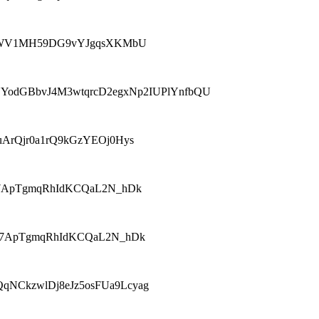
ZUdsj6WV1MH59DG9vYJgqsXKMbU
OSXaYYodGBbvJ4M3wtqrcD2egxNp2IUPlYnfbQU
VI-uArQjr0a1rQ9kGzYEOj0Hys
i8mT7ApTgmqRhIdKCQaL2N_hDk
ii8mT7ApTgmqRhIdKCQaL2N_hDk
H4DQqNCkzwlDj8eJz5osFUa9Lcyag