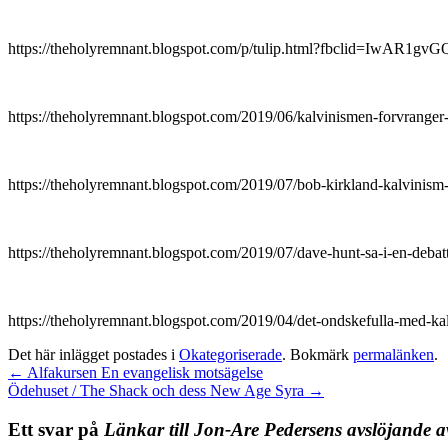
https://theholyremnant.blogspot.com/p/tulip.html?fbclid
https://theholyremnant.blogspot.com/2019/06/kalvinismen-forv
https://theholyremnant.blogspot.com/2019/07/bob-kirkland-
https://theholyremnant.blogspot.com/2019/07/dave-hunt-sa-i-
https://theholyremnant.blogspot.com/2019/04/det-ondskefull
Det här inlägget postades i
Okategoriserade
. Bokmärk
permalänken
.
←
Alfakursen En evangelisk motsägelse
Ödehuset / The Shack och dess New Age Syra
→
Ett svar på
Länkar till Jon-Are Pedersens avslöjande av