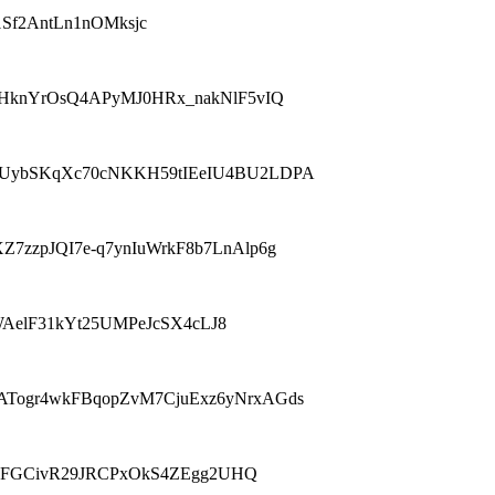
R1Sf2AntLn1nOMksjc
4u-bqnHknYrOsQ4APyMJ0HRx_nakNlF5vIQ
P4JsiEW7UybSKqXc70cNKKH59tIEeIU4BU2LDPA
BGQXZ7zzpJQI7e-q7ynIuWrkF8b7LnAlp6g
_VmWAelF31kYt25UMPeJcSX4cLJ8
wRIqATogr4wkFBqopZvM7CjuExz6yNrxAGds
SQftqv6FGCivR29JRCPxOkS4ZEgg2UHQ