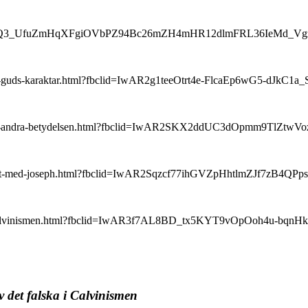
=IwAR1gvGQ3_UfuZmHqXFgiOVbPZ94Bc26mZH4mHR12dlmFRL36IeMd_
ranger-guds-karaktar.html?fbclid=IwAR2g1teeOtrt4e-FlcaEp6wG5-
kalvinism-andra-betydelsen.html?fbclid=IwAR2SKX2ddUC3dOpmm
en-debatt-med-joseph.html?fbclid=IwAR2Sqzcf77ihGVZpHhtlmZJf7z
a-med-kalvinismen.html?fbclid=IwAR3f7AL8BD_tx5KYT9vOpOoh4u-
 det falska i Calvinismen