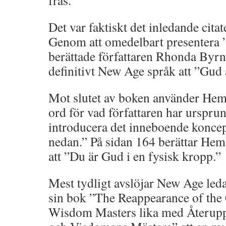
fras.
Det var faktiskt det inledande citat
Genom att omedelbart presentera 
berättade författaren Rhonda Byrne 
definitivt New Age språk att ”Gud är
Mot slutet av boken använder Hem
ord för vad författaren har urspru
introducera det inneboende koncep
nedan.” På sidan 164 berättar Heml
att ”Du är Gud i en fysisk kropp.”
Mest tydligt avslöjar New Age le
sin bok ”The Reappearance of the 
Wisdom Masters lika med Återupp