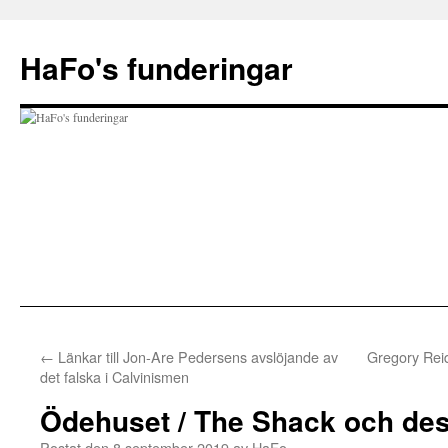
Hoppa
till
HaFo's funderingar
innehåll
←
Länkar till Jon-Are Pedersens avslöjande av
Gregory Reid
det falska i Calvinismen
Ödehuset / The Shack och de
Postat den
8 september 2019
av
HaFo