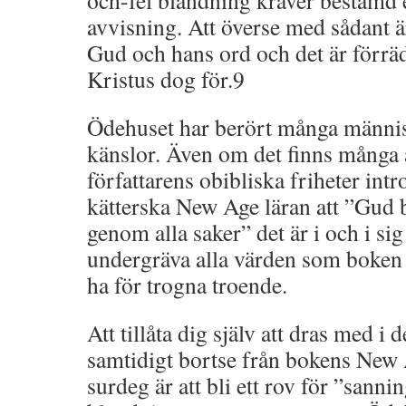
och-fel blandning kräver bestämd
avvisning. Att överse med sådant ä
Gud och hans ord och det är förräd
Kristus dog för.9
Ödehuset har berört många männis
känslor. Även om det finns många
författarens obibliska friheter in
kätterska New Age läran att ”Gud b
genom alla saker” det är i och i sig t
undergräva alla värden som boken
ha för trogna troende.
Att tillåta dig själv att dras med i 
samtidigt bortse från bokens New 
surdeg är att bli ett rov för ”sanni