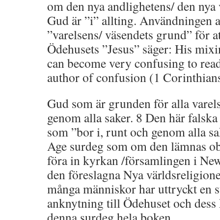
om den nya andlighetens/ den nya 
Gud är ”i” allting. Användningen
”varelsens/ väsendets grund” för a
Ödehusets ”Jesus” säger: His mixin
can become very confusing to read
author of confusion (1 Corinthian
Gud som är grunden för alla varels
genom alla saker. 8 Den här falsk
som ”bor i, runt och genom alla s
Age surdeg som om den lämnas ob
föra in kyrkan /församlingen i New
den föreslagna Nya världsreligion
många människor har uttryckt en 
anknytning till Ödehuset och dess 
denna surdeg hela boken.