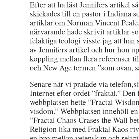
Efter att ha läst Jennifers artikel så
skickades till en pastor i Indiana 
artiklar om Norman Vincent Peale
närvarande hade skrivit artiklar 
felaktiga teologi visste jag att han
av Jennifers artikel och hur hon up
koppling mellan flera referenser til
och New Age termen ”som ovan, s
Senare när vi pratade via telefon,s
Internet efter ordet ”fraktal.” Den 
webbplatsen hette ”Fractal Wisdom
visdom.” Webbplatsen innehöll en a
”Fractal Chaos Crases the Wall be
Religion lika med Fraktal Kaos ri
en bro mellan vetenskap och relig