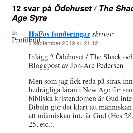
12 svar på
Ödehuset / The Sha
Age Syra
HaFos funderingar
skriver:
8 september 2019 kl. 21:12
Inlägg 2 Ödehuset / The Shack oc
Bloggpost av Jon-Are Pedersen
Men som jag fick reda på strax in
bedrägliga läran i New Age för s
bibliska kristendomen är Gud inte ”
Bibeln gör det klart att människan
att människan inte är Gud (Hes 28
25, etc.).