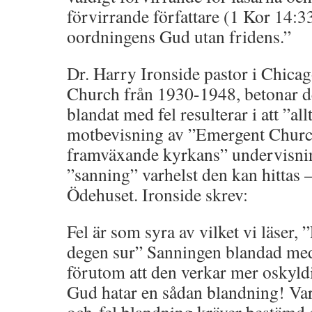
förvirrande författare (1 Kor 14:33
oordningens Gud utan fridens.”
Dr. Harry Ironside pastor i Chi
Church från 1930-1948, betonar de
blandat med fel resulterar i att ”allt
motbevisning av ”Emergent Churc
framväxande kyrkans” undervisnin
”sanning” varhelst den kan hittas 
Ödehuset. Ironside skrev:
Fel är som syra av vilket vi läser, 
degen sur” Sanningen blandad med f
förutom att den verkar mer oskyldi
Gud hatar en sådan blandning! Varj