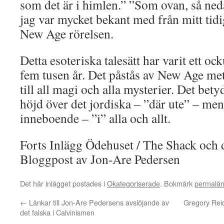
som det är i himlen.” ”Som ovan, så ned
jag var mycket bekant med från mitt tid
New Age rörelsen.
Detta esoteriska talesätt har varit ett oc
fem tusen år. Det påstås av New Age met
till all magi och alla mysterier. Det bety
höjd över det jordiska – ”där ute” – men
inneboende – ”i” alla och allt.
Forts Inlägg Ödehuset / The Shack och
Bloggpost av Jon-Are Pedersen
Det här inlägget postades i
Okategoriserade
. Bokmärk
permalä
←
Länkar till Jon-Are Pedersens avslöjande av
Gregory Reid
det falska i Calvinismen