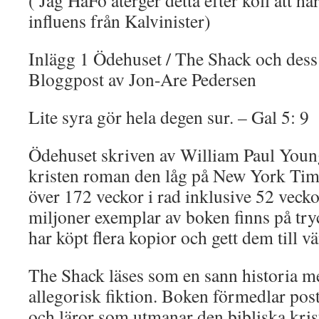
( Jag HaFo återger detta efter koll att hä
influens från Kalvinister)
Inlägg 1 Ödehuset / The Shack och des
Bloggpost av Jon-Are Pedersen
Lite syra gör hela degen sur. – Gal 5: 9
Ödehuset skriven av William Paul Youn
kristen roman den låg på New York Times
över 172 veckor i rad inklusive 52 veck
miljoner exemplar av boken finns på tr
har köpt flera kopior och gett dem till v
The Shack läses som en sann historia m
allegorisk fiktion. Boken förmedlar pos
och läror som utmanar den bibliska kris