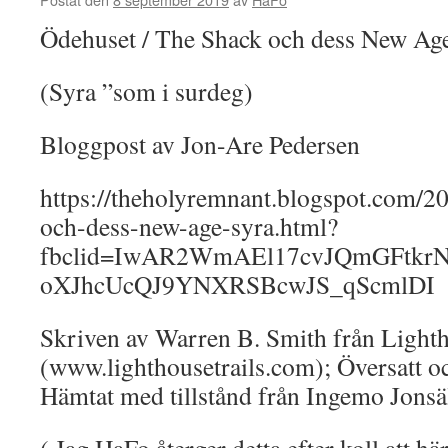
Ödehuset / The Shack och dess New Ag
(Syra ”som i surdeg)
Bloggpost av Jon-Are Pedersen
https://theholyremnant.blogspot.com/2
och-dess-new-age-syra.html?
fbclid=IwAR2WmAEl17cvJQmGFtkr
oXJhcUcQJ9YNXRSBcwJS_qScmlDI
Skriven av Warren B. Smith från Lighth
(www.lighthousetrails.com); Översatt oc
Hämtat med tillstånd från Ingemo Jonsäl