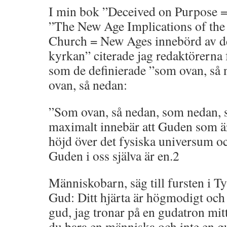
I min bok ”Deceived on Purpose =
”The New Age Implications of the
Church = New Ages innebörd av d
kyrkan” citerade jag redaktörerna
som de definierade ”som ovan, så 
ovan, så nedan:
”Som ovan, så nedan, som nedan, s
maximalt innebär att Guden som är
höjd över det fysiska universum 
Guden i oss själva är en.2
Människobarn, säg till fursten i T
Gud: Ditt hjärta är högmodigt och 
gud, jag tronar på en gudatron mitt
du bara en människa och inte en g