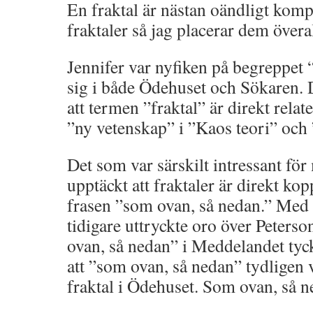
En fraktal är nästan oändligt komp
fraktaler så jag placerar dem övera
Jennifer var nyfiken på begreppet 
sig i både Ödehuset och Sökaren. 
att termen ”fraktal” är direkt relate
”ny vetenskap” i ”Kaos teori” och 
Det som var särskilt intressant fö
upptäckt att fraktaler är direkt kop
frasen ”som ovan, så nedan.” Med t
tidigare uttryckte oro över Peter
ovan, så nedan” i Meddelandet tyck
att ”som ovan, så nedan” tydligen v
fraktal i Ödehuset. Som ovan, så n