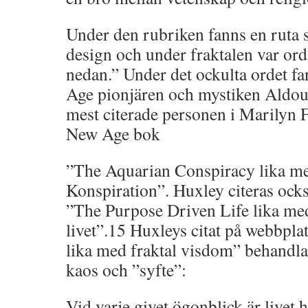
Under den rubriken fanns en ruta 
design och under fraktalen var or
nedan.” Under det ockulta ordet fan
Age pionjären och mystiken Aldou
mest citerade personen i Marilyn 
New Age bok
”The Aquarian Conspiracy lika 
Konspiration”. Huxley citeras ock
”The Purpose Driven Life lika med
livet”.15 Huxleys citat på webbpl
lika med fraktal visdom” behandl
kaos och ”syfte”:
Vid varje givet ögonblick är livet