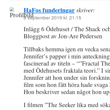
HaFos funderingar
skriver:
8 september 2019 kl. 21:15
Inlägg 6 Ödehuset / The Shack oc
Bloggpost av Jon-Are Pedersen
Tillbaks hemma igen en vecka sena
Jennifer’s papper i min anteckning
fascinerad av titeln – “”Fractal Th
med Ödehusets fraktala teori.” I sin
Jennifer att hon under sin forskn
film som hon fått höra hade svaga
Hon beskriver sedan något hon upp
I filmen ”The Seeker lika med sök