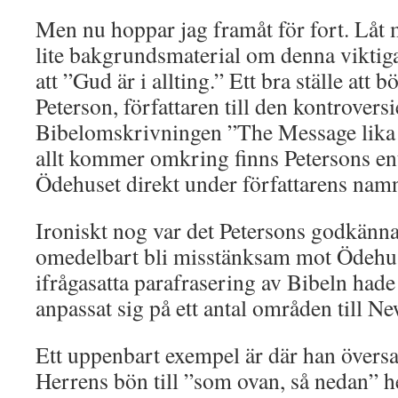
Men nu hoppar jag framåt för fort. Låt m
lite bakgrundsmaterial om denna vikti
att ”Gud är i allting.” Ett bra ställe att
Peterson, författaren till den kontroversi
Bibelomskrivningen ”The Message lika
allt kommer omkring finns Petersons ent
Ödehuset direkt under författarens nam
Ironiskt nog var det Petersons godkänna
omedelbart bli misstänksam mot Ödehu
ifrågasatta parafrasering av Bibeln hade
anpassat sig på ett antal områden till N
Ett uppenbart exempel är där han översat
Herrens bön till ”som ovan, så nedan” he