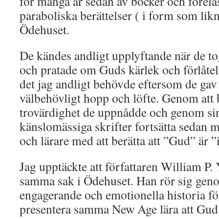
för många år sedan av böcker och förel
paraboliska berättelser ( i form som likne
Ödehuset.
De kändes andligt upplyftande när de to
och pratade om Guds kärlek och förlåtel
det jag andligt behövde eftersom de ga
välbehövligt hopp och löfte. Genom att
trovärdighet de uppnådde och genom sin
känslomässiga skrifter fortsätta sedan 
och lärare med att berätta att ”Gud” är ”i”
Jag upptäckte att författaren William P.
samma sak i Ödehuset. Han rör sig gen
engagerande och emotionella historia f
presentera samma New Age lära att Gud ä