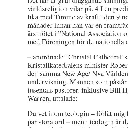
Det här är grundläggande sanning
världsreligion vilar på. 4 I en pre
lika med Timme av kraft” den 9 n
månader innan han var en framträd
årsmötet i ”National Association o
med Föreningen för de nationella 
– anordnade ”Christal Cathedral´s
Kristallkatedralens minister Rober
den samma New Age/ Nya Världen
undervisning. Mannen som påstår s
tusentals pastorer, inklusive Bill 
Warren, uttalade:
Du vet inom teologin – förlåt mig f
par stora ord – men i teologin är d