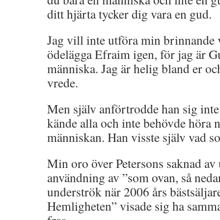
ditt hjärta tycker dig vara en gud.
Jag vill inte utföra min brinnande v
ödelägga Efraim igen, för jag är G
människa. Jag är helig bland er o
vrede.
Men själv anförtrodde han sig inte
kände alla och inte behövde höra 
människan. Han visste själv vad s
Min oro över Petersons saknad av u
användning av ”som ovan, så neda
underströk när 2006 års bästsäljar
Hemligheten” visade sig ha samm