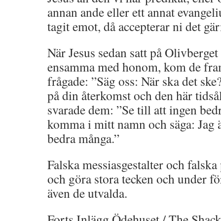
annan ande eller ett annat evangeli
tagit emot, då accepterar ni det gär
När Jesus sedan satt på Olivberget
ensamma med honom, kom de fram
frågade: ”Säg oss: När ska det ske
på din återkomst och den här tidså
svarade dem: ”Se till att ingen bed
komma i mitt namn och säga: Jag ä
bedra många.”
Falska messiasgestalter och falska 
och göra stora tecken och under fö
även de utvalda.
Forts Inlägg Ödehuset / The Shac