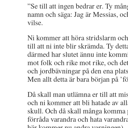
”Se till att ingen bedrar er. Ty må
namn och säga: Jag är Messias, oc
vilse.
Ni kommer att höra stridslarm och
till att ni inte blir skrämda. Ty de
därmed har slutet ännu inte kommit
mot folk och rike mot rike, och de
och jordbävningar på den ena plats
Men allt detta är bara början på ’
Då skall man utlämna er till att m
och ni kommer att bli hatade av al
skull. Och då skall många komma på
förråda varandra och hata varandr
här kommer nu andra varningen)