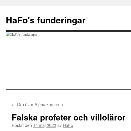
Hoppa
till
HaFo's funderingar
innehåll
←
Oro över Alpha kurserna
Falska profeter och villoläror
Postat den
14 maj 2022
av
HaFo