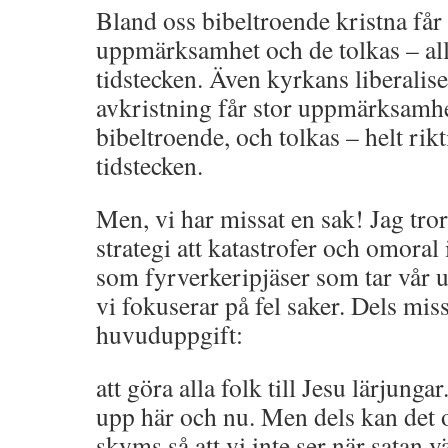
Bland oss bibeltroende kristna får
uppmärksamhet och de tolkas – al
tidstecken. Även kyrkans liberalis
avkristning får stor uppmärksamhe
bibeltroende, och tolkas – helt rik
tidstecken.
Men, vi har missat en sak! Jag tror 
strategi att katastrofer och omoral
som fyrverkeripjäser som tar vår 
vi fokuserar på fel saker. Dels mis
huvuduppgift:
att göra alla folk till Jesu lärjungar
upp här och nu. Men dels kan det oc
skyms så att vi inte ser när satan 