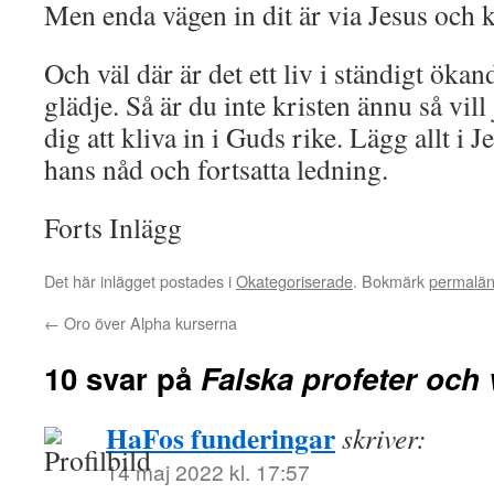
Men enda vägen in dit är via Jesus och k
Och väl där är det ett liv i ständigt ökan
glädje. Så är du inte kristen ännu så vil
dig att kliva in i Guds rike. Lägg allt i J
hans nåd och fortsatta ledning.
Forts Inlägg
Det här inlägget postades i
Okategoriserade
. Bokmärk
permalä
←
Oro över Alpha kurserna
10 svar på
Falska profeter och v
HaFos funderingar
skriver:
14 maj 2022 kl. 17:57