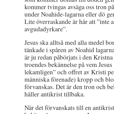
kommer tvingas avsäga oss tron på
under Noahide-lagarna eller dö g
Lite överraskande är här att ”inte 
avgudadyrkare”.
Jesus ska alltså med alla medel bo
tänkade i spåren av Noahid lagarn
är ju redan påbörjats i den Kristn
troendes bekännelse på vem Jesus 
lekamligen” och offret av Kristi 
människa förenade) kropp och blo
förvanskas. Det är den tron och 
håller antikrist tillbaka.
När det förvanskats till en antikris