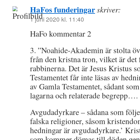
HaFos funderingar
skriver:
1 juni 2020 kl. 11:40
HaFo kommentar 2
3. ”Noahide-Akademin är stolta öve
från den kristna tron, vilket är det
rabbinerna. Det är Jesus Kristus
Testamentet får inte läsas av hedn
av Gamla Testamentet, sådant som
lagarna och relaterade begrepp….
Avgudadyrkare – sådana som följe
falska religioner, såsom kristend
hedningar är avgudadyrkare.’ Kris
som kommer dömas till döden g