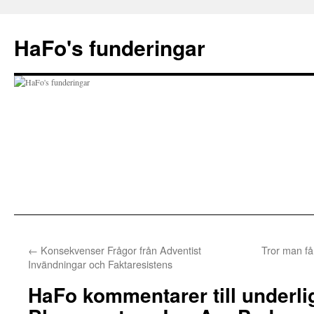
Hoppa
till
HaFo's funderingar
innehåll
←
Konsekvenser Frågor från Adventist
Tror man få
Invändningar och Faktaresistens
HaFo kommentarer till underl