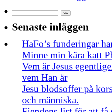
Sök
Sök
Senaste inläggen
HaFo’s funderingar har
Minne min kära katt 
Vem är Jesus egentligen
vem Han är
Jesu blodsoffer på kor
och människa.
Fiendens list för att 