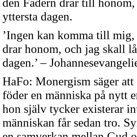
den Fadern drar till honom,
yttersta dagen.
’Ingen kan komma till mig,
drar honom, och jag skall l
dagen.’ – Johannesevangeli
HaFo: Monergism säger att G
föder en människa på nytt em
hon själv tycker existerar i
människan får sedan tro. Sy
en samverkan mellan Gud o