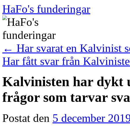
Hoppa
HaFo's funderingar
till
innehåll
←
Har svarat en Kalvinist 
Har fått svar från Kalvinist
Kalvinisten har dykt u
frågor som tarvar sv
Postat den
5 december 201