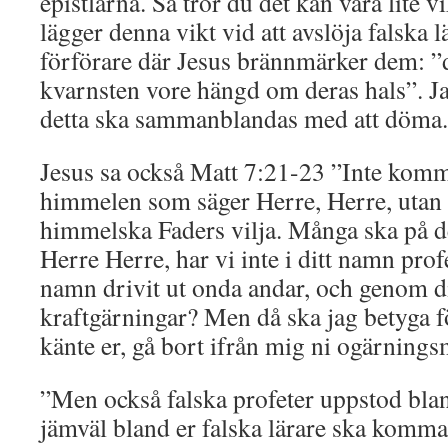
epistlarna. Så tror du det kan vara lite 
lägger denna vikt vid att avslöja falska l
förförare där Jesus brännmärker dem: ”de
kvarnsten vore hängd om deras hals”. Ja,
detta ska sammanblandas med att döma.
Jesus sa också Matt 7:21-23 ”Inte komme
himmelen som säger Herre, Herre, utan
himmelska Faders vilja. Många ska på de
Herre Herre, har vi inte i ditt namn pro
namn drivit ut onda andar, och genom d
kraftgärningar? Men då ska jag betyga f
känte er, gå bort ifrån mig ni ogärnings
”Men också falska profeter uppstod blan
jämväl bland er falska lärare ska komma 