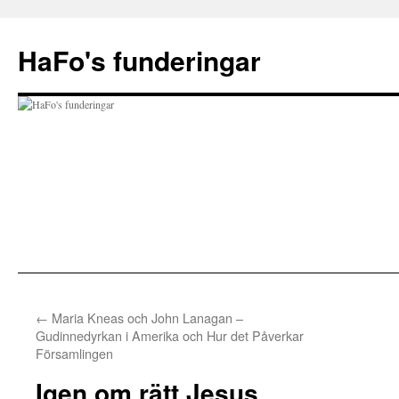
Hoppa
till
HaFo's funderingar
innehåll
←
Maria Kneas och John Lanagan –
Gudinnedyrkan i Amerika och Hur det Påverkar
Församlingen
Igen om rätt Jesus