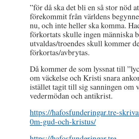
”för då ska det bli en så stor nöd a
förekommit från världens begynnel
nu, och inte heller ska komma. Had
förkortats skulle ingen människa bl
utvaldas/troendes skull kommer de
förkortas/avbrytas.
Då kommer de som lyssnat till ”ly
om väckelse och Kristi snara ankom
istället tagit till sig sanningen om
vedermödan och antikrist.
https://hafosfunderingar.tre-skriv
0m-gud-och-kristus/
https://hafosfunderingar.tre-