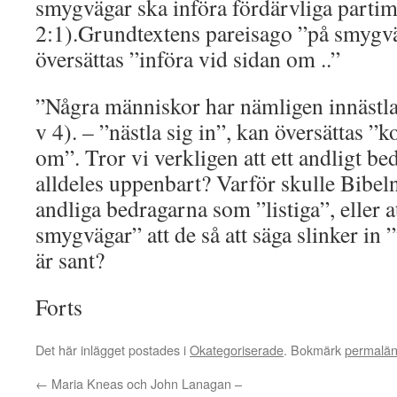
smygvägar ska införa fördärvliga parti
2:1).Grundtextens pareisago ”på smygvä
översättas ”införa vid sidan om ..”
”Några människor har nämligen innästla
v 4). – ”nästla sig in”, kan översättas 
om”. Tror vi verkligen att ett andligt be
alldeles uppenbart? Varför skulle Bibeln 
andliga bedragarna som ”listiga”, eller
smygvägar” att de så att säga slinker in
är sant?
Forts
Det här inlägget postades i
Okategoriserade
. Bokmärk
permalä
←
Maria Kneas och John Lanagan –