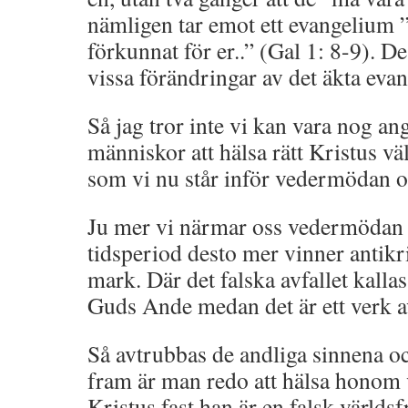
nämligen tar emot ett evangelium ”
förkunnat för er..” (Gal 1: 8-9). D
vissa förändringar av det äkta evan
Så jag tror inte vi kan vara nog a
människor att hälsa rätt Kristus v
som vi nu står inför vedermödan o
Ju mer vi närmar oss vedermödan 
tidsperiod desto mer vinner antik
mark. Där det falska avfallet kallas 
Guds Ande medan det är ett verk av
Så avtrubbas de andliga sinnena oc
fram är man redo att hälsa hono
Kristus fast han är en falsk världs