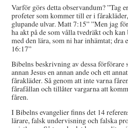
Varför görs detta observandum? ”Tag er t
profeter som kommer till er i fårakläder
glupande ulvar. Matt 7:15” ”Men jag fö
ha akt på de som vålla tvedräkt och kan bli
med den lära, som ni har inhämtat; dra 
16:17”
Bibelns beskrivning av dessa förförare
annan Jesus en annan ande och ett annat
fårakläder. Så genom att inte varna fåren
fårafållan och tillåter vargarna att kom
fåren.
I Bibelns evangelier finns det 14 refere
lärare, falsk undervisning och falska prof