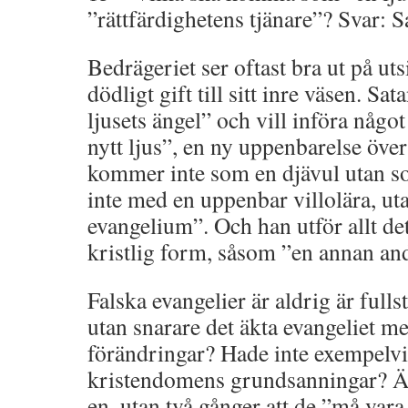
”rättfärdighetens tjänare”? Svar: S
Bedrägeriet ser oftast bra ut på uts
dödligt gift till sitt inre väsen. 
ljusets ängel” och vill införa något
nytt ljus”, en ny uppenbarelse över
kommer inte som en djävul utan s
inte med en uppenbar villolära, ut
evangelium”. Och han utför allt det
kristlig form, såsom ”en annan an
Falska evangelier är aldrig är full
utan snarare det äkta evangeliet m
förändringar? Hade inte exempelvis 
kristendomens grundsanningar? Än
en, utan två gånger att de ”må var