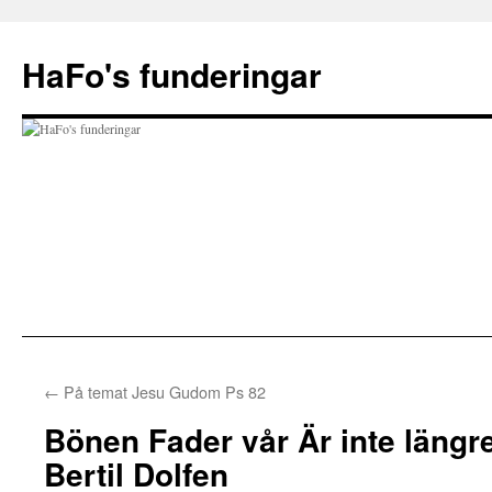
Hoppa
till
HaFo's funderingar
innehåll
←
På temat Jesu Gudom Ps 82
Bönen Fader vår Är inte längr
Bertil Dolfen