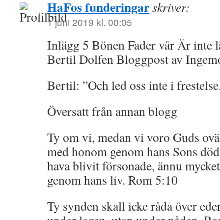
HaFos funderingar
skriver:
1 juni 2019 kl. 00:05
Inlägg 5 Bönen Fader vår Är inte l
Bertil Dolfen Bloggpost av Inge
Bertil: ”Och led oss inte i frestelse
Översatt från annan blogg
Ty om vi, medan vi voro Guds ovä
med honom genom hans Sons död, s
hava blivit försonade, ännu mycket 
genom hans liv. Rom 5:10
Ty synden skall icke råda över eder