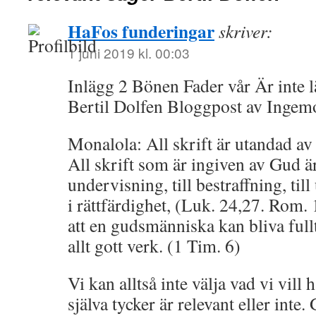
HaFos funderingar
skriver:
1 juni 2019 kl. 00:03
Inlägg 2 Bönen Fader vår Är inte l
Bertil Dolfen Bloggpost av Inge
Monalola: All skrift är utandad a
All skrift som är ingiven av Gud är 
undervisning, till bestraffning, till 
i rättfärdighet, (Luk. 24,27. Rom. 1
att en gudsmänniska kan bliva fullt 
allt gott verk. (1 Tim. 6)
Vi kan alltså inte välja vad vi vill 
själva tycker är relevant eller inte