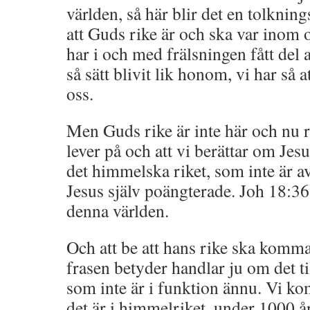
världen, så här blir det en tolknin
att Guds rike är och ska var inom oss
har i och med frälsningen fått del 
så sätt blivit lik honom, vi har så 
oss.
Men Guds rike är inte här och nu re
lever på och att vi berättar om Jesu
det himmelska riket, som inte är av
Jesus själv poängterade. Joh 18:36 
denna världen.
Och att be att hans rike ska komma,
frasen betyder handlar ju om det t
som inte är i funktion ännu. Vi ko
det är i himmelriket, under 1000 å