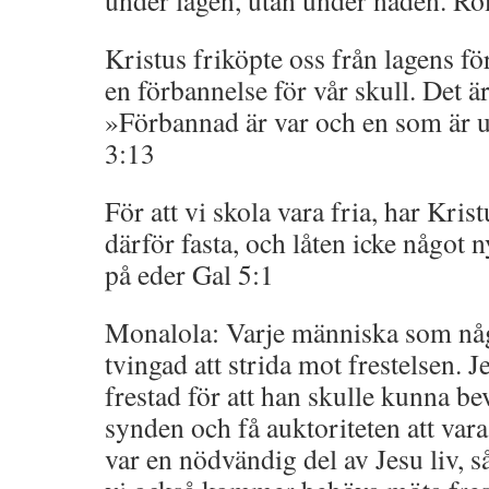
under lagen, utan under nåden. R
Kristus friköpte oss från lagens fö
en förbannelse för vår skull. Det är
»Förbannad är var och en som är u
3:13
För att vi skola vara fria, har Krist
därför fasta, och låten icke något 
på eder Gal 5:1
Monalola: Varje människa som någo
tvingad att strida mot frestelsen. J
frestad för att han skulle kunna be
synden och få auktoriteten att var
var en nödvändig del av Jesu liv, så 