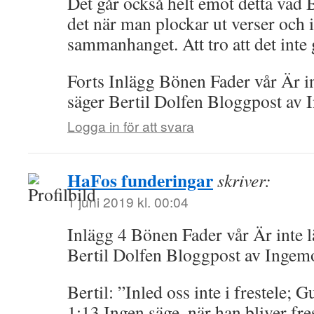
Det går också helt emot detta vad B
det när man plockar ut verser och i
sammanhanget. Att tro att det inte 
Forts Inlägg Bönen Fader vår Är in
säger Bertil Dolfen Bloggpost av
Logga in för att svara
HaFos funderingar
skriver:
1 juni 2019 kl. 00:04
Inlägg 4 Bönen Fader vår Är inte l
Bertil Dolfen Bloggpost av Inge
Bertil: ”Inled oss inte i frestele; G
1:13 Ingen säge, när han bliver fres