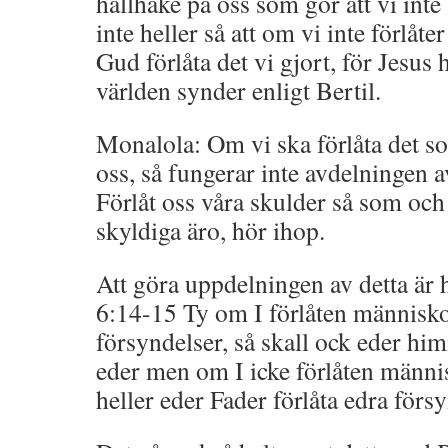
hållhake på oss som gör att vi inte b
inte heller så att om vi inte förlåt
Gud förlåta det vi gjort, för Jesus h
världen synder enligt Bertil.
Monalola: Om vi ska förlåta det s
oss, så fungerar inte avdelningen av
Förlåt oss våra skulder så som och
skyldiga äro, hör ihop.
Att göra uppdelningen av detta är 
6:14-15 Ty om I förlåten människ
försyndelser, så skall ock eder hi
eder men om I icke förlåten männis
heller eder Fader förlåta edra försy