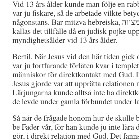
Vid 13 års ålder kunde man följe en rab
var ju fiskare, så de arbetade vilkte bety
någonstans. Bar mitzva hebreiska, בר מצווה, ”budets son”
kallas det tillfälle då en judisk pojke up
myndighetsålder vid 13 års ålder.
Bertil. När Jesus vid den här tiden gick
var ju fortfarande förlåten kvar i templ
människor för direktkontakt med Gud. D
Jesus gjorde var att upprätta relationen
Lärjungarna kunde alltså inte ha direkt
de levde under gamla förbundet under l
Så när de frågade honom hur de skulle b
be Fader vår, för han kunde ju inte lära 
gör, i direkt relation med Gud. Det fann