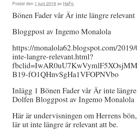
Postat den
1 juni 2019
av
HaFo
Bönen Fader vår Är inte längre relevant 
Bloggpost av Ingemo Monalola
https://monalola62.blogspot.com/2019/
inte-langre-relevant.html?
fbclid=IwAR0uU7KwVymlF5XOsjMMc
B19-fO1QHnvSgHa1VFOPNVbo
Inlägg 1 Bönen Fader vår Är inte längre 
Dolfen Bloggpost av Ingemo Monalola
Här är undervisningen om Herrens bön, 
lär ut inte längre är relevant att be.