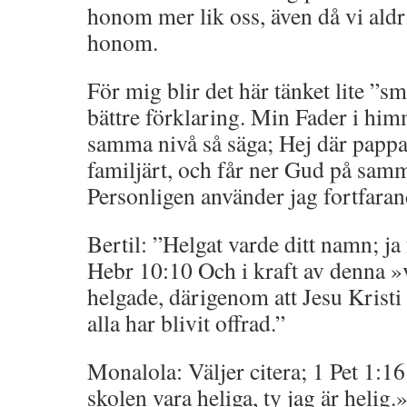
honom mer lik oss, även då vi ald
honom.
För mig blir det här tänket lite ”s
bättre förklaring. Min Fader i him
samma nivå så säga; Hej där pappa,
familjärt, och får ner Gud på sam
Personligen använder jag fortfaran
Bertil: ”Helgat varde ditt namn; ja f
Hebr 10:10 Och i kraft av denna »vi
helgade, därigenom att Jesu Krist
alla har blivit offrad.”
Monalola: Väljer citera; 1 Pet 1:16 
skolen vara heliga, ty jag är helig