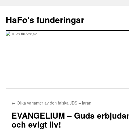
Hoppa
till
HaFo's funderingar
innehåll
←
Olika varianter av den falska JDS – läran
EVANGELIUM – Guds erbjudan
och evigt liv!