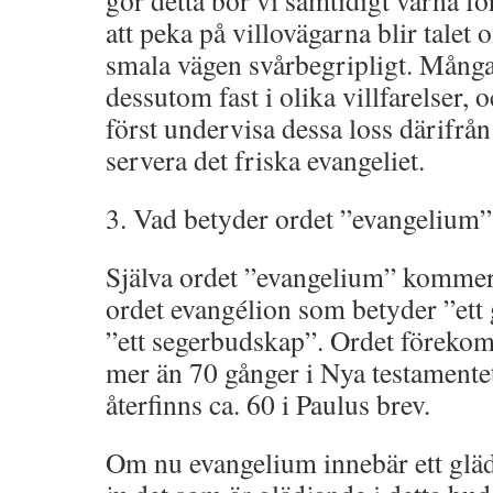
gör detta bör vi samtidigt varna fö
att peka på villovägarna blir talet
smala vägen svårbegripligt. Många
dessutom fast i olika villfarelser,
först undervisa dessa loss därifrå
servera det friska evangeliet.
3. Vad betyder ordet ”evangelium”
Själva ordet ”evangelium” kommer 
ordet evangélion som betyder ”ett 
”ett segerbudskap”. Ordet förekom
mer än 70 gånger i Nya testamentet
återfinns ca. 60 i Paulus brev.
Om nu evangelium innebär ett glä