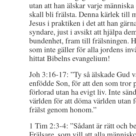
utan att han älskar varje människa
skall bli frälsta. Denna kärlek til
Jesus i praktiken i det att han gä
syndare, just i avsikt att hjälpa de
bundenhet, fram till frälsningen. H
som inte gäller för alla jordens in
hittat Bibelns evangelium!
Joh 3:16-17: ”Ty så älskade Gud vä
enfödde Son, för att den som tror 
förlorad utan ha evigt liv. Inte sän
världen för att döma världen utan fö
frälst genom honom.”
1 Tim 2:3-4: ”Sådant är rätt och b
Frälsare, som vill att alla människo