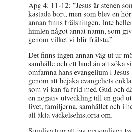
Apg 4: 11-12: ”Jesus är stenen so
kastade bort, men som blev en hör
annan finns frälsningen. Inte helle
himlen något annat namn, som givi
genom vilket vi blir frälsta.”
Det finns ingen annan väg ut ur mö
samhälle och ett land än att söka si
omfamna hans evangelium i Jesus K
genom att bejaka evangeliets enkla
som vi kan få frid med Gud och d
en negativ utveckling till en god u
livet, familjerna, samhället och i h
all äkta väckelsehistoria om.
Somliga tror att jag personligen ty