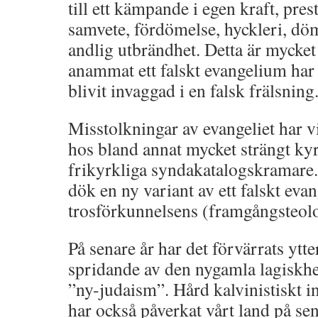
till ett kämpande i egen kraft, pres
samvete, fördömelse, hyckleri, dö
andlig utbrändhet. Detta är mycket 
anammat ett falskt evangelium har
blivit invaggad i en falsk frälsning
Misstolkningar av evangeliet har vi 
hos bland annat mycket strängt k
frikyrkliga syndakatalogskramare. 
dök en ny variant av ett falskt ev
trosförkunnelsens (framgångsteolo
På senare år har det förvärrats ytt
spridande av den nygamla lagiskhe
”ny-judaism”. Hård kalvinistiskt 
har också påverkat vårt land på sena