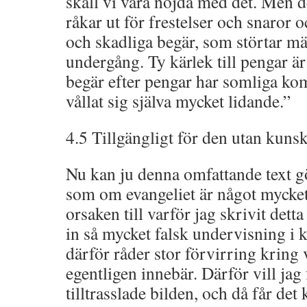
skall vi vara nöjda med det. Men de
råkar ut för frestelser och snaror
och skadliga begär, som störtar mä
undergång. Ty kärlek till pengar är en
begär efter pengar har somliga ko
vållat sig själva mycket lidande.”
4.5 Tillgängligt för den utan kuns
Nu kan ju denna omfattande text gör
som om evangeliet är något mycket
orsaken till varför jag skrivit dett
in så mycket falsk undervisning i k
därför råder stor förvirring kring 
egentligen innebär. Därför vill jag
tilltrasslade bilden, och då får det 