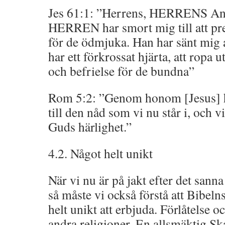
Jes 61:1: ”Herrens, HERRENS And
HERREN har smort mig till att pr
för de ödmjuka. Han har sänt mig 
har ett förkrossat hjärta, att ropa u
och befrielse för de bundna”
Rom 5:2: ”Genom honom [Jesus] ha
till den nåd som vi nu står i, och v
Guds härlighet.”
4.2. Något helt unikt
När vi nu är på jakt efter det sann
så måste vi också förstå att Bibel
helt unikt att erbjuda. Förlåtelse o
andra religioner. En allsmäktig S