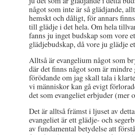
ju det som är glädjande i detta buds
något som inte är så glädjande, all
hemskt och dåligt, för annars finn
till glädje i det hela. Om hela tillv
fanns ju inget budskap som vore ett
glädjebudskap, då vore ju glädje et
Alltså är evangelium något som bryt
där det finns något som är mindre g
förödande om jag skall tala i klart
vi människor kan gå evigt förlorad
det som evangeliet erbjuder (mer o
Det är alltså främst i ljuset av det
evangeliet är ett glädje- och seger
av fundamental betydelse att förstå