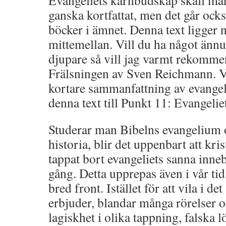
Evangeliets kärnbudskap skall ma
ganska kortfattat, men det går ocks
böcker i ämnet. Denna text ligger 
mittemellan. Vill du ha något änn
djupare så vill jag varmt rekomm
Frälsningen av Sven Reichmann. V
kortare sammanfattning av evangelie
denna text till Punkt 11: Evangelie
Studerar man Bibelns evangelium 
historia, blir det uppenbart att kr
tappat bort evangeliets sanna inne
gång. Detta upprepas även i vår tid
bred front. Istället för att vila i d
erbjuder, blandar många rörelser 
lagiskhet i olika tappning, falska lö