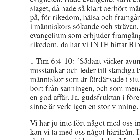
slaget, då hade så klart oerhört m
på, för rikedom, hälsa och framgå
i människors sökande och strävan. H
evangelium som erbjuder framgång
rikedom, då har vi INTE hittat Bi
1 Tim 6:4-10: ”Sådant väcker avun
misstankar och leder till ständiga 
människor som är fördärvade i sitt
bort från sanningen, och som mena
en god affär. Ja, gudsfruktan i för
sinne är verkligen en stor vinning.
Vi har ju inte fört något med oss in
kan vi ta med oss något härifrån. 