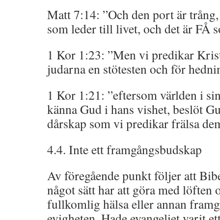
Matt 7:14: ”Och den port är trång,
som leder till livet, och det är FÅ 
1 Kor 1:23: ”Men vi predikar Krist
judarna en stötesten och för hedni
1 Kor 1:21: ”eftersom världen i si
känna Gud i hans vishet, beslöt G
dårskap som vi predikar frälsa de
4.4. Inte ett framgångsbudskap
Av föregående punkt följer att Bib
något sätt har att göra med löften
fullkomlig hälsa eller annan fram
evigheten. Hade evangeliet varit ett