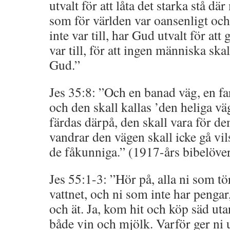
utvalt för att låta det starka stå d
som för världen var oansenligt och 
inte var till, har Gud utvalt för att 
var till, för att ingen människa sk
Gud.”
Jes 35:8: ”Och en banad väg, en fa
och den skall kallas ’den heliga vä
färdas därpå, den skall vara för d
vandrar den vägen skall icke gå vil
de fåkunniga.” (1917-års bibelöver
Jes 55:1-3: ”Hör på, alla ni som tör
vattnet, och ni som inte har penga
och ät. Ja, kom hit och köp säd uta
både vin och mjölk. Varför ger ni 