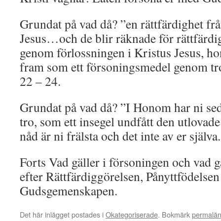
Grundat på vad då? ”en rättfärdighet f
Jesus…och de blir räknade för rättfärd
genom förlossningen i Kristus Jesus, h
fram som ett försoningsmedel genom tr
22 – 24.
Grundat på vad då? ”I Honom har ni sed
tro, som ett insegel undfått den utlov
nåd är ni frälsta och det inte av er själv
Forts Vad gäller i försoningen och vad g
efter Rättfärdiggörelsen, Pånyttfödelsen
Gudsgemenskapen.
Det här inlägget postades i
Okategoriserade
. Bokmärk
permalä