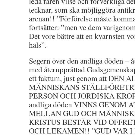
leda fåren vilse och förverkliga de
tecknar, som ska möjliggöra antikr
arenan!! ”Förförelse måste komma
fortsätter: ”men ve dem varigeno
Det vore bättre att en kvarnsten v
hals”.
Segern över den andliga döden – å
med återupprättad Gudsgemenskap,
ett faktum, just genom att DEN
MÄNNISKANS STÄLLFÖRETR
PERSON OCH JORDISKA KROPP. 
andliga döden VINNS GENOM
MELLAN GUD OCH MÄNNISKA
KRISTUS BESTÅR VID OFFRET
OCH LEKAMEN!! ”GUD VAR I