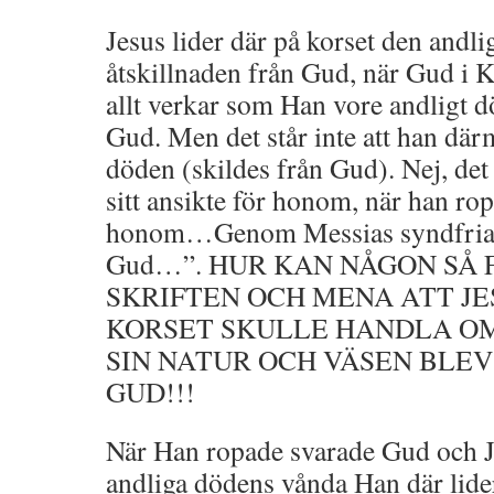
Jesus lider där på korset den andl
åtskillnaden från Gud, när Gud i Kr
allt verkar som Han vore andligt 
Gud. Men det står inte att han dä
döden (skildes från Gud). Nej, det
sitt ansikte för honom, när han rop
honom…Genom Messias syndfria
Gud…”. HUR KAN NÅGON SÅ
SKRIFTEN OCH MENA ATT JE
KORSET SKULLE HANDLA OM 
SIN NATUR OCH VÄSEN BLEV
GUD!!!
När Han ropade svarade Gud och Je
andliga dödens vånda Han där lide