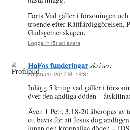
nästa inlägg.
Forts Vad gäller i försoningen och 
troende efter Rättfärdiggörelsen, 
Gudsgemenskapen.
Logga in för att svara
HaFos funderingar
skriver:
25 januari 2017 kl. 18:31
Inlägg 5 kring vad gäller i förson
över den andliga döden – åtskilln
Även 1 Petr. 3:18-20 åberopas av 
ett bevis för att Jesus dog andlige
innan den kroppsliga döden – JDS. 