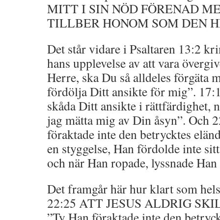
MITT I SIN NÖD FÖRENAD M
TILLBER HONOM SOM DEN HE
Det står vidare i Psaltaren 13:2 k
hans upplevelse av att vara övergi
Herre, ska Du så alldeles förgäta
fördölja Ditt ansikte för mig”. 17
skåda Ditt ansikte i rättfärdighet, 
jag mätta mig av Din åsyn”. Och 
föraktade inte den betrycktes eländ
en styggelse, Han fördolde inte sit
och när Han ropade, lyssnade Han 
Det framgår här hur klart som hels
22:25 ATT JESUS ALDRIG SK
”Ty Han föraktade inte den betryck