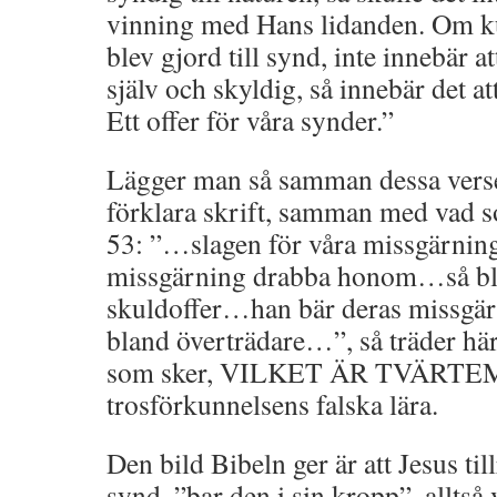
vinning med Hans lidanden. Om k
blev gjord till synd, inte innebär a
själv och skyldig, så innebär det at
Ett offer för våra synder.”
Lägger man så samman dessa verser
förklara skrift, samman med vad so
53: ”…slagen för våra missgärning
missgärning drabba honom…så ble
skuldoffer…han bär deras missgä
bland överträdare…”, så träder hä
som sker, VILKET ÄR TVÄRT
trosförkunnelsens falska lära.
Den bild Bibeln ger är att Jesus t
synd, ”bar den i sin kropp”, alltså