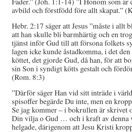
Fader.” (Joh. 1:1-14) ”I Honom som är
avbild och förstfödd före allt skapat.” (
Hebr. 2:17 säger att Jesus ”måste i allt b
att han skulle bli barmhärtig och en trog
tjänst inför Gud till att försona folkets 
lagen icke kunde åstadkomma, i det den
köttet, det gjorde Gud, då han, för att b
sin Son i syndigt kötts gestalt och förd
(Rom. 8:3)
”Därför säger Han vid sitt inträde i värl
spisoffer begärde Du inte, men en kropp
Se jag kommer – i bokrullen är skrivet 
Din vilja o Gud … och i kraft av denna vi
helgade, därigenom att Jesu Kristi kropp