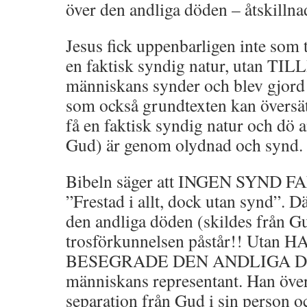
över den andliga döden – åtskilln
Jesus fick uppenbarligen inte som 
en faktisk syndig natur, utan 
människans synder och blev gjord
som också grundtexten kan översätt
få en faktisk syndig natur och dö a
Gud) är genom olydnad och synd.
Bibeln säger att INGEN SYND F
”Frestad i allt, dock utan synd”. 
den andliga döden (skildes från Gu
trosförkunnelsen påstår!! Ut
BESEGRADE DEN ANDLIGA D
människans representant. Han öv
separation från Gud i sin person o