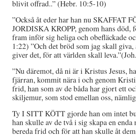
blivit offrad..” (Hebr. 10:5-10)
”Också åt eder har han nu SKAFFAT
JORDISKA KROPP, genom hans död, för 
fram inför sig heliga och obefläckade och
1:22) ”Och det bröd som jag skall giva, ä
giver det, för att världen skall leva.”(Joh
”Nu däremot, då ni är i Kristus Jesus, ha
fjärran, kommit nära i och genom Kristi
frid, han som av de båda har gjort ett o
skiljemur, som stod emellan oss, nämli
Ty I SITT KÖTT gjorde han om intet bud
han skulle av de två i sig skapa en enda
bereda frid och för att han skulle åt de