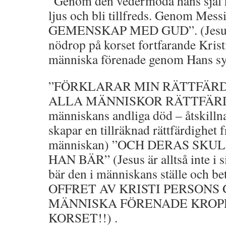
”Genom den vedermöda hans själ ha
ljus och bli tillfreds. Genom Me
GEMENSKAP MED GUD”. (Jesus är
nödrop på korset fortfarande Kris
människa förenade genom Hans sy
”FÖRKLARAR MIN RÄTTFÄRD
ALLA MÄNNISKOR RÄTTFÄRDIG
människans andliga död – åtskill
skapar en tillräknad rättfärdighet 
människan) ”OCH DERAS SKU
HAN BÄR” (Jesus är alltså inte i s
bär den i människans ställe och bet
OFFRET AV KRISTI PERSONS
MÄNNISKA FÖRENADE KROPP
KORSET!!) .