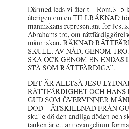
Därmed leds vi åter till Rom.3 -5 k
återigen om en TILLRÄKNAD för
människans representant för Jesus.
Abrahams tro, om rättfärdiggörel
människan. RÄKNAD RÄTTFÄR
SKULL, AV NÅD, GENOM TRO. 
SKA OCK GENOM EN ENDAS
STÅ SOM RÄTTFÄRDIGA”.
DET ÄR ALLTSÅ JESU LYDNA
RÄTTFÄRDIGHET OCH HANS
GUD SOM ÖVERVINNER MÄN
DÖD – ÅTSKILLNAD FRÅN GUD o
skulle dö den andliga döden och s
tanken är ett antievangelium forma