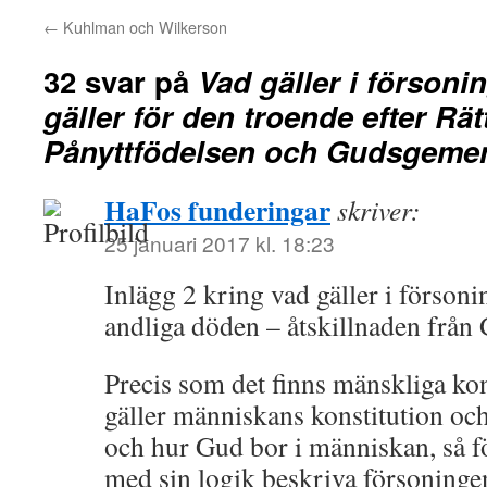
←
Kuhlman och Wilkerson
32 svar på
Vad gäller i förson
gäller för den troende efter Rä
Pånyttfödelsen och Gudsgeme
HaFos funderingar
skriver:
25 januari 2017 kl. 18:23
Inlägg 2 kring vad gäller i förson
andliga döden – åtskillnaden från
Precis som det finns mänskliga kon
gäller människans konstitution och 
och hur Gud bor i människan, så 
med sin logik beskriva försoning