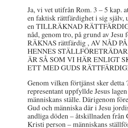
Ja, vi vet utifrån Rom. 3 – 5 kap. a
en faktisk rättfärdighet i sig själv,
en TILLRÄKNAD RÄTTFÄRDIG
nåd, genom tro, på grund av Jesu 
RÄKNAS rättfärdig , AV NÅD 
HENNES STÄLLFÖRETRÄDARE
ÄR SÅ SOM VI HÄR ENLIGT S
ETT MED GUDS RÄTTFÄRDIG
Genom vilken förtjänst sker detta
representant uppfyllde Jesus lagen
människans ställe. Därigenom för
Gud och människa där i Jesu jord
andliga döden – åtskillnaden från 
Kristi person – människans ställf