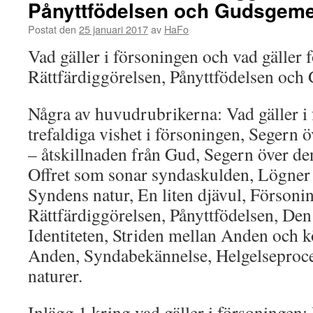
Pånyttfödelsen och Gudsgem
Postat den
25 januari 2017
av
HaFo
Vad gäller i försoningen och vad gäller f
Rättfärdiggörelsen, Pånyttfödelsen oc
Några av huvudrubrikerna: Vad gäller i
trefaldiga vishet i försoningen, Segern 
– åtskillnaden från Gud, Segern över de
Offret som sonar syndaskulden, Lögner 
Syndens natur, En liten djävul, Försoni
Rättfärdiggörelsen, Pånyttfödelsen, Den
Identiteten, Striden mellan Anden och kö
Anden, Syndabekännelse, Helgelseproce
naturer.
Inlägg 1 kring vad gäller i försoningen