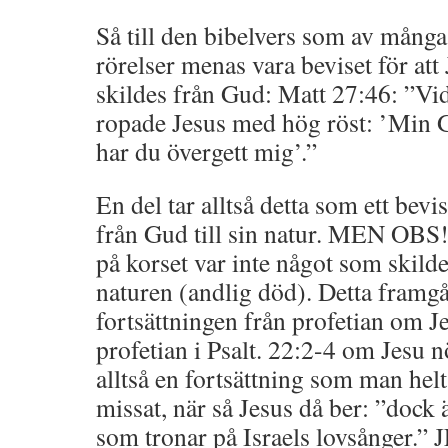
Så till den bibelvers som av många
rörelser menas vara beviset för at
skildes från Gud: Matt 27:46: ”V
ropade Jesus med hög röst: ’Min 
har du övergett mig’.”
En del tar alltså detta som ett bevis
från Gud till sin natur. MEN OBS
på korset var inte något som skild
naturen (andlig död). Detta framgå
fortsättningen från profetian om J
profetian i Psalt. 22:2-4 om Jesu n
alltså en fortsättning som man hel
missat, när så Jesus då ber: ”dock
som tronar på Israels lovsånger