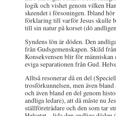
logik och vishet genom vilken Han 
skeendet i försoningen. Ibland hö
förklaring till varför Jesus skulle
till sin natur på korset (dö andligen
Syndens lön är döden. Den andlig
från Gudsgemenskapen. Skild från 
Konsekvensen blir för människan 
eviga separationen från Gud. Helve
Alltså resonerar då en del (Speciel
trosförkunnelsen, men även blan
och även bland en del genom histo
andliga ledare), att då måste nu 
ställföreträdare och den som tar st
Helvetet – lida den andliga döden 