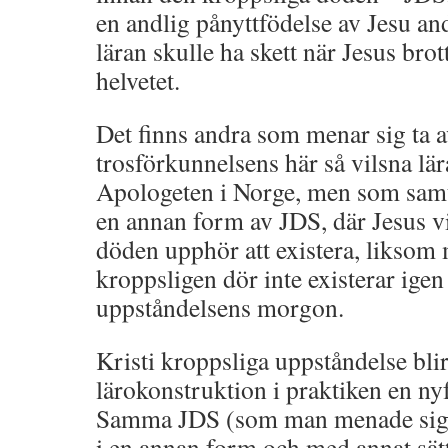
en andlig pånyttfödelse av Jesu an
läran skulle ha skett när Jesus bro
helvetet.
Det finns andra som menar sig ta a
trosförkunnelsens här så vilsna lär
Apologeten i Norge, men som samt
en annan form av JDS, där Jesus v
döden upphör att existera, liksom
kroppsligen dör inte existerar igen
uppståndelsens morgon.
Kristi kroppsliga uppståndelse blir
lärokonstruktion i praktiken en ny
Samma JDS (som man menade sig t
i en annan form och med annat sätt 