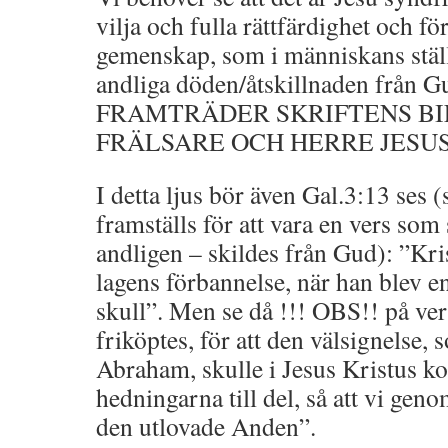
vilja och fulla rättfärdighet och f
gemenskap, som i människans ställ
andliga döden/åtskillnaden från 
FRAMTRÄDER SKRIFTENS BI
FRÄLSARE OCH HERRE JESUS
I detta ljus bör även Gal.3:13 ses 
framställs för att vara en vers som
andligen – skildes från Gud): ”Kri
lagens förbannelse, när han blev e
skull”. Men se då !!! OBS!! på ver
friköptes, för att den välsignelse, 
Abraham, skulle i Jesus Kristus 
hedningarna till del, så att vi gen
den utlovade Anden”.