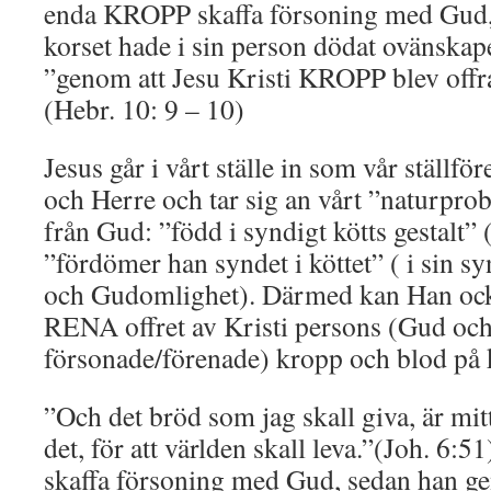
enda KROPP skaffa försoning med Gud
korset hade i sin person dödat ovänskape
”genom att Jesu Kristi KROPP blev offra
(Hebr. 10: 9 – 10)
Jesus går i vårt ställe in som vår ställfö
och Herre och tar sig an vårt ”naturpro
från Gud: ”född i syndigt kötts gestalt” (
”fördömer han syndet i köttet” ( i sin sy
och Gudomlighet). Därmed kan Han ock
RENA offret av Kristi persons (Gud oc
försonade/förenade) kropp och blod på 
”Och det bröd som jag skall giva, är mitt
det, för att världen skall leva.”(Joh. 6:
skaffa försoning med Gud, sedan han ge