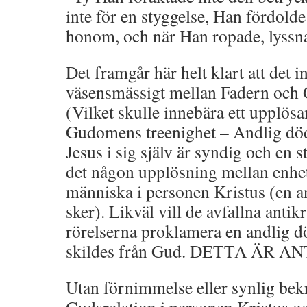
inte för en styggelse, Han fördolde 
honom, och när Han ropade, lyssn
Det framgår här helt klart att det i
väsensmässigt mellan Fadern och
(Vilket skulle innebära ett upplösa
Gudomens treenighet – Andlig död 
Jesus i sig själv är syndig och en s
det någon upplösning mellan enhe
människa i personen Kristus (en a
sker). Likväl vill de avfallna antik
rörelserna proklamera en andlig dö
skildes från Gud. DETTA ÄR 
Utan förnimmelse eller synlig bekr