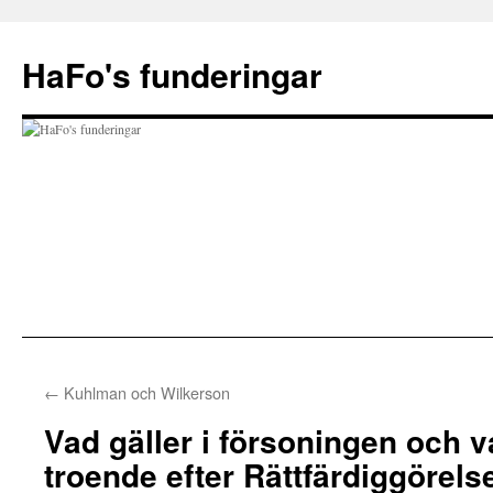
Hoppa
till
HaFo's funderingar
innehåll
←
Kuhlman och Wilkerson
Vad gäller i försoningen och v
troende efter Rättfärdiggörels