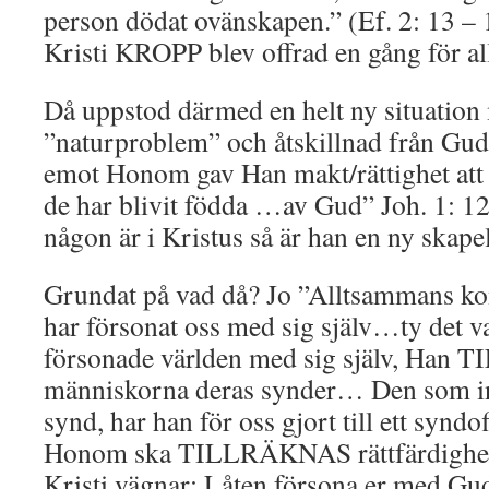
person dödat ovänskapen.” (Ef. 2: 13 – 
Kristi KROPP blev offrad en gång för all
Då uppstod därmed en helt ny situation
”naturproblem” och åtskillnad från Gud
emot Honom gav Han makt/rättighet at
de har blivit födda …av Gud” Joh. 1: 12
någon är i Kristus så är han en ny skapel
Grundat på vad då? Jo ”Alltsammans 
har försonat oss med sig själv…ty det v
försonade världen med sig själv, Han
människorna deras synder… Den som in
synd, har han för oss gjort till ett syndoff
Honom ska TILLRÄKNAS rättfärdighet
Kristi vägnar: Låten försona er med Gud