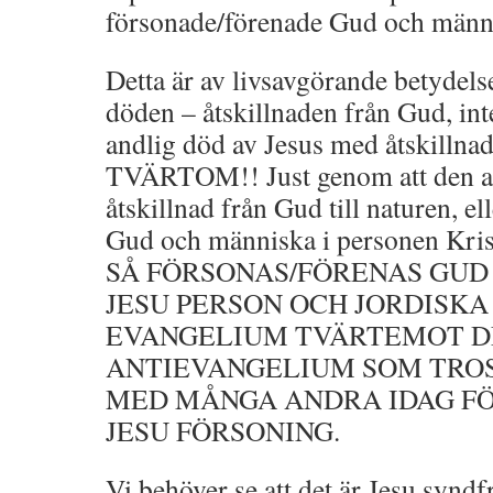
försonade/förenade Gud och männ
Detta är av livsavgörande betydelse 
döden – åtskillnaden från Gud, in
andlig död av Jesus med åtskilln
TVÄRTOM!! Just genom att den a
åtskillnad från Gud till naturen, el
Gud och människa i personen Kr
SÅ FÖRSONAS/FÖRENAS GUD
JESU PERSON OCH JORDISKA
EVANGELIUM TVÄRTEMOT D
ANTIEVANGELIUM SOM TRO
MED MÅNGA ANDRA IDAG F
JESU FÖRSONING.
Vi behöver se att det är Jesu syndf