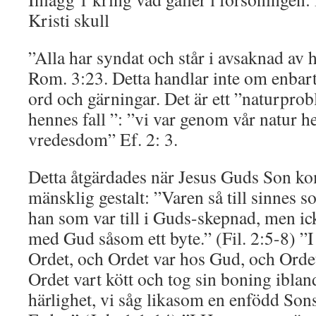
Kristi skull
”Alla har syndat och står i avsaknad av 
Rom. 3:23. Detta handlar inte om enbart 
ord och gärningar. Det är ett ”naturpro
hennes fall ”: ”vi var genom vår natur he
vredesdom” Ef. 2: 3.
Detta åtgärdades när Jesus Guds Son ko
mänsklig gestalt: ”Varen så till sinnes s
han som var till i Guds-skepnad, men ic
med Gud såsom ett byte.” (Fil. 2:5-8) ”
Ordet, och Ordet var hos Gud, och Ord
Ordet vart kött och tog sin boning iblan
härlighet, vi såg likasom en enfödd Sons