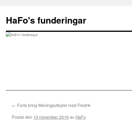
Hoppa
till
HaFo's funderingar
innehåll
←
Forts kring Meningsutbytet med Fredrik
Postat den
13 november 2016
av
HaFo