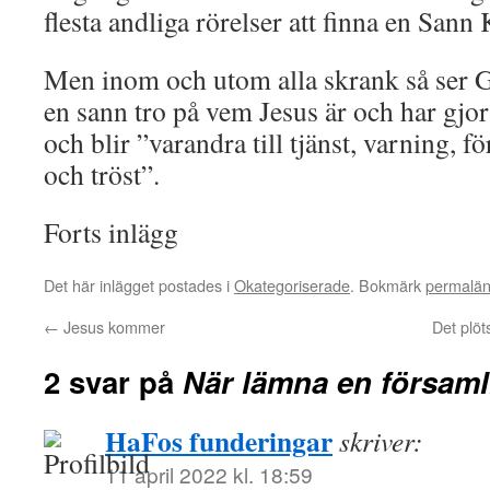
flesta andliga rörelser att finna en San
Men inom och utom alla skrank så ser Gu
en sann tro på vem Jesus är och har gjor
och blir ”varandra till tjänst, varning,
och tröst”.
Forts inlägg
Det här inlägget postades i
Okategoriserade
. Bokmärk
permalä
←
Jesus kommer
Det plöt
2 svar på
När lämna en församl
HaFos funderingar
skriver:
11 april 2022 kl. 18:59