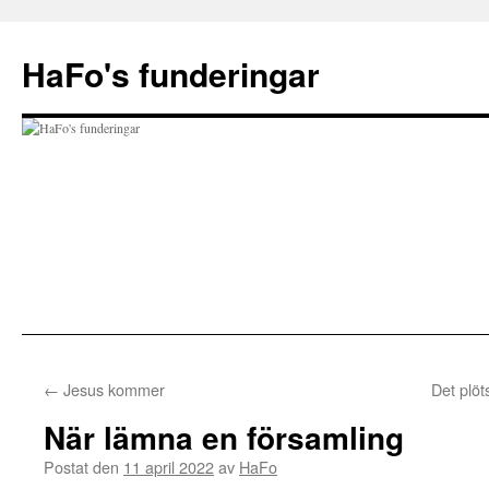
Hoppa
till
HaFo's funderingar
innehåll
←
Jesus kommer
Det plöt
När lämna en församling
Postat den
11 april 2022
av
HaFo