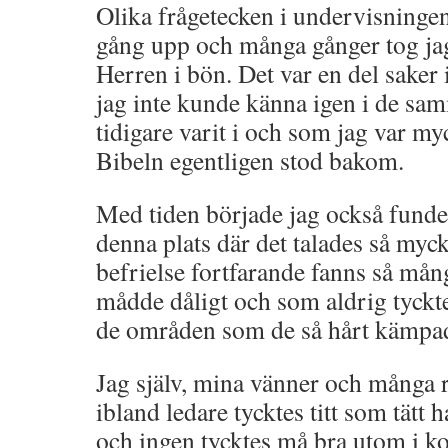
Olika frågetecken i undervisninge
gång upp och många gånger tog jag
Herren i bön. Det var en del saker
jag inte kunde känna igen i de s
tidigare varit i och som jag var m
Bibeln egentligen stod bakom.
Med tiden började jag också funder
denna plats där det talades så myc
befrielse fortfarande fanns så må
mådde dåligt och som aldrig tyckt
de områden som de så hårt kämpa
Jag själv, mina vänner och många 
ibland ledare tycktes titt som tätt
och ingen tycktes må bra utom i ko