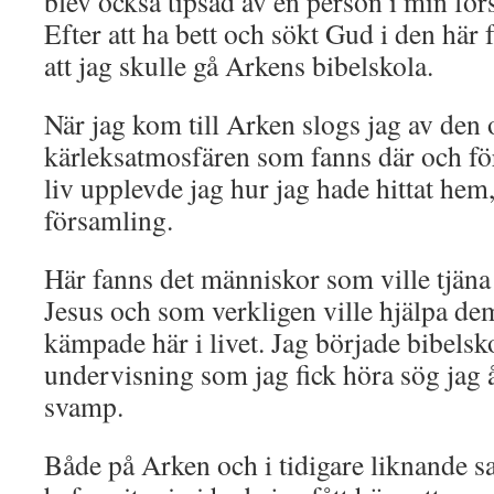
blev också tipsad av en person i min för
Efter att ha bett och sökt Gud i den här
att jag skulle gå Arkens bibelskola.
När jag kom till Arken slogs jag av den 
kärleksatmosfären som fanns där och för
liv upplevde jag hur jag hade hittat hem
församling.
Här fanns det människor som ville tjän
Jesus och som verkligen ville hjälpa de
kämpade här i livet. Jag började bibelsk
undervisning som jag fick höra sög jag å
svamp.
Både på Arken och i tidigare liknande