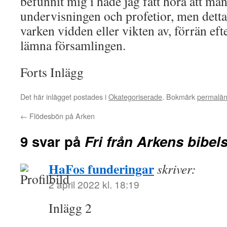
befunnit mig i hade jag fått höra att ma
undervisningen och profetior, men detta 
varken vidden eller vikten av, förrän efte
lämna församlingen.
Forts Inlägg
Det här inlägget postades i
Okategoriserade
. Bokmärk
permalä
←
Flödesbön på Arken
9 svar på
Fri från Arkens bibel
HaFos funderingar
skriver:
2 april 2022 kl. 18:19
Inlägg 2