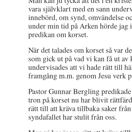
Man kan ju tycka att det i en kris
vara självklart med en sann under
innebörd, om synd, omvändelse oc
under min tid på Arken hörde jag i
predikan om korset.
När det talades om korset så var d
som gick ut på vad vi kan få ut av 
undervisades att vi hade rätt till 
framgång m.m. genom Jesu verk på
Pastor Gunnar Bergling predikade
tron på korset nu har blivit rättfär
rätt till att kräva tillbaka saker f
syndafallet har stulit från oss.