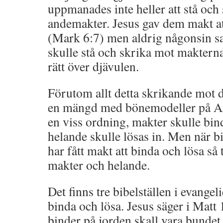
uppmanades inte heller att stå och
andemakter. Jesus gav dem makt at
(Mark 6:7) men aldrig någonsin sa 
skulle stå och skrika mot maktern
rätt över djävulen.
Förutom allt detta skrikande mot d
en mängd med bönemodeller på Ark
en viss ordning, makter skulle bin
helande skulle lösas in. Men när bi
har fått makt att binda och lösa så 
makter och helande.
Det finns tre bibelställen i evange
binda och lösa. Jesus säger i Matt 
binder på jorden skall vara bundet 