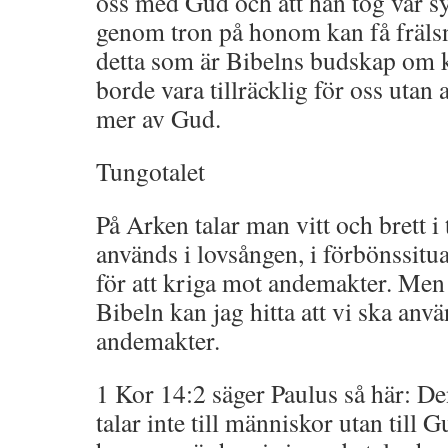
oss med Gud och att han tog vår sy
genom tron på honom kan få frälsn
detta som är Bibelns budskap om 
borde vara tillräcklig för oss utan 
mer av Gud.
Tungotalet
På Arken talar man vitt och brett i
används i lovsången, i förbönssitu
för att kriga mot andemakter. Men 
Bibeln kan jag hitta att vi ska anv
andemakter.
1 Kor 14:2 säger Paulus så här: D
talar inte till människor utan till 