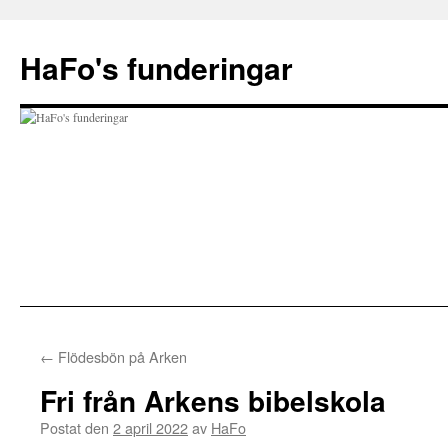
Hoppa
till
HaFo's funderingar
innehåll
←
Flödesbön på Arken
Fri från Arkens bibelskola
Postat den
2 april 2022
av
HaFo