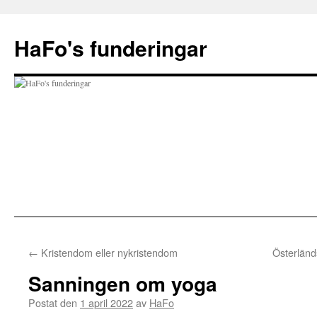
Hoppa
till
HaFo's funderingar
innehåll
←
Kristendom eller nykristendom
Österländ
Sanningen om yoga
Postat den
1 april 2022
av
HaFo