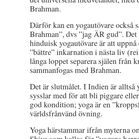
Brahman.
Därför kan en yogautövare också 
Brahman”, dvs ”jag ÄR gud”. Det y
hinduisk yogautövare är att uppnå 
”bättre” inkarnation i nästa liv (re
långa loppet separera själen från 
sammanfogas med Brahman.
Det är slutmålet. I Indien är allts
sysslar med för att bli piggare eller
god kondition; yoga är en ”kropp
världsfrånvänd övning.
Yoga härstammar ifrån myterna o
Shiva som kallas för ”yogans herre