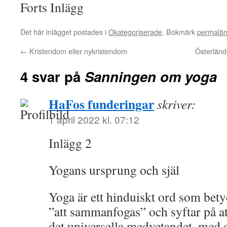
Forts Inlägg
Det här inlägget postades i
Okategoriserade
. Bokmärk
permalä
←
Kristendom eller nykristendom
Österländ
4 svar på
Sanningen om yoga
HaFos funderingar
skriver:
1 april 2022 kl. 07:12
Inlägg 2
Yogans ursprung och själ
Yoga är ett hinduiskt ord som bety
”att sammanfogas” och syftar på a
det universella medvetandet, med