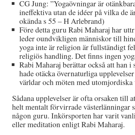
CG Jung: ”Yogaövningar är otänkbara 
ineffektiva utan de idéer på vilka de 
okända s 55 – H Arlebrand)
Före detta guru Rabi Maharaj har uttr
leder oundvikligen människor till hin
yoga inte är religion är fullständigt fe
religiös handling. Det finns ingen yog
Rabi Maharaj berättar också att han i
hade otäcka övernaturliga upplevelser 
världar och möten med utomjordiska v
Sådana upplevelser är ofta orsaken till a
helt mentalt förvirrade västerlänningar s
någon guru. Inkörsporten har varit vanl
eller meditation enligt Rabi Maharaj.