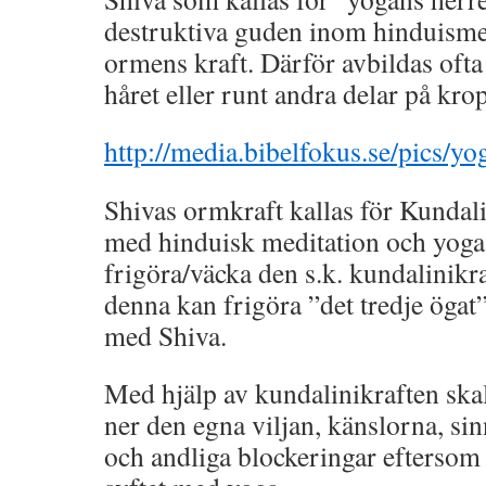
destruktiva guden inom hinduism
ormens kraft. Därför avbildas oft
håret eller runt andra delar på kro
http://media.bibelfokus.se/pics/yo
Shivas ormkraft kallas för Kundal
med hinduisk meditation och yoga 
frigöra/väcka den s.k. kundalinikr
denna kan frigöra ”det tredje ögat
med Shiva.
Med hjälp av kundalinikraften ska
ner den egna viljan, känslorna, sin
och andliga blockeringar eftersom 