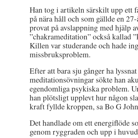
Han tog i artikeln särskilt upp ett 
på nära håll och som gällde en 27
provat på avslappning med hjälp av
”chakrameditation” också kallad ”
Killen var studerande och hade inga
missbruksproblem.
Efter att bara sju gånger ha lyssna
meditationsövningar sökte han akut
egendomliga psykiska problem. U
han plötsligt upplevt hur någon sl
kraft fyllde kroppen, sa Bo G Joh
Det handlade om ett energiflöde s
genom ryggraden och upp i huvude