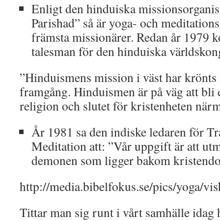
Enligt den hinduiska missionsorgani
Parishad” så är yoga- och meditationsl
främsta missionärer. Redan år 1979 k
talesman för den hinduiska världskong
”Hinduismens mission i väst har krönts 
framgång. Hinduismen är på väg att bli 
religion och slutet för kristenheten närm
År 1981 sa den indiske ledaren för T
Meditation att: ”Vår uppgift är att u
demonen som ligger bakom kristend
http://media.bibelfokus.se/pics/yoga/vi
Tittar man sig runt i vårt samhälle idag