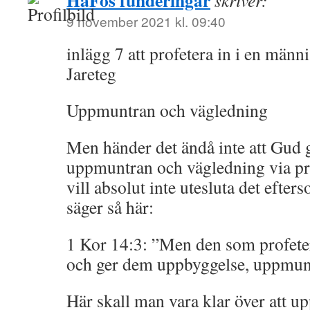
HaFos funderingar
skriver:
9 november 2021 kl. 09:40
inlägg 7 att profetera in i en männ
Jareteg
Uppmuntran och vägledning
Men händer det ändå inte att Gud 
uppmuntran och vägledning via prof
vill absolut inte utesluta det efte
säger så här:
1 Kor 14:3: ”Men den som profetera
och ger dem uppbyggelse, uppmunt
Här skall man vara klar över att u