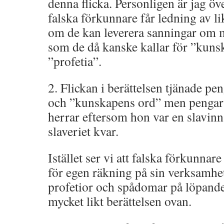
denna flicka. Personligen är jag ö
falska förkunnare får ledning av 
om de kan leverera sanningar om m
som de då kanske kallar för ”kuns
”profetia”.
2. Flickan i berättelsen tjänade p
och ”kunskapens ord” men pengarn
herrar eftersom hon var en slavinna
slaveriet kvar.
Istället ser vi att falska förkunnar
för egen räkning på sin verksamhet
profetior och spådomar på löpande 
mycket likt berättelsen ovan.