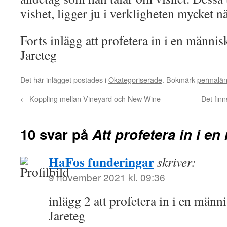
vishet, ligger ju i verkligheten mycket n
Forts inlägg att profetera in i en männis
Jareteg
Det här inlägget postades i
Okategoriserade
. Bokmärk
permalä
←
Koppling mellan Vineyard och New Wine
Det finn
10 svar på
Att profetera in i en
HaFos funderingar
skriver:
9 november 2021 kl. 09:36
inlägg 2 att profetera in i en männ
Jareteg