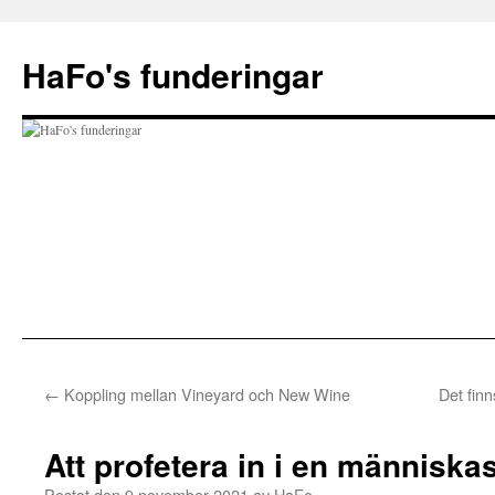
Hoppa
till
HaFo's funderingar
innehåll
←
Koppling mellan Vineyard och New Wine
Det finn
Att profetera in i en människas
Postat den
9 november 2021
av
HaFo