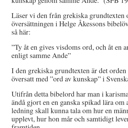
kunskap genom samme Ande.” (SFB 19
Läser vi den från grekiska grundtexten
översättningen i Helge Åkessons bibelöve
så här:
”Ty åt en gives visdoms ord, och åt en 
enligt samme Ande”
I den grekiska grundtexten är det orde
översatt med ”ord av kunskap” i Svensk
Utifrån detta bibelord har man i karisma
ändå gjort en en ganska spikad lära o
ledning skall kunna tala om hur en männ
upplevt, hur hon mår och samtidigt leve
framtiden.