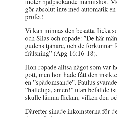
möter hjälpsökande människor. Me
gör absolut inte med automatik en 
profet!
Vi kan minnas den besatta flicka s
och Silas och ropade: ”De här män
gudens tjänare, och de förkunnar fö
frälsning” (Apg 16:16-18).
Hon ropade alltså något som var he
gott, men hon hade fått den insik
en ”spådomsande”. Paulus svarade 
”halleluja, amen!” utan befallde is
skulle lämna flickan, vilken den oc
Därefter sinade inkomsterna för d