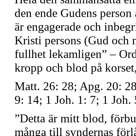
den ende Gudens person a
är engagerade och inbegri
Kristi persons (Gud och
fullhet lekamligen” – Or
kropp och blod på korset,
Matt. 26: 28; Apg. 20: 28
9: 14; 1 Joh. 1: 7; 1 Joh. 
”Detta är mitt blod, förbu
många till syndernas förl