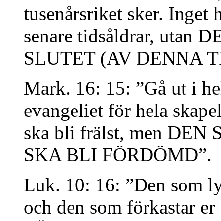
tusenårsriket sker. Inget 
senare tidsåldrar, ut
SLUTET (AV DENNA T
Mark. 16: 15: ”Gå ut i h
evangeliet för hela skape
ska bli frälst, men D
SKA BLI FÖRDÖMD”.
Luk. 10: 16: ”Den som ly
och den som förkastar er