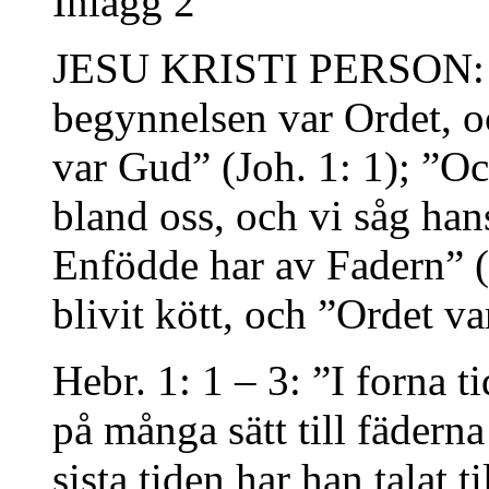
Inlägg 2
JESU KRISTI PERSON: Jo
begynnelsen var Ordet, o
var Gud” (Joh. 1: 1); ”O
bland oss, och vi såg han
Enfödde har av Fadern” (
blivit kött, och ”Ordet v
Hebr. 1: 1 – 3: ”I forna 
på många sätt till fädern
sista tiden har han talat