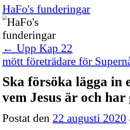
Hoppa
HaFo's funderingar
till
innehåll
←
Upp Kap 22
mött företrädare för Super
Ska försöka lägga in e
vem Jesus är och har 
Postat den
22 augusti 2020