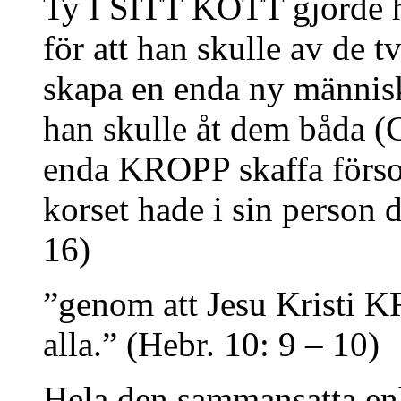
Ty I SITT KÖTT gjorde h
för att han skulle av de t
skapa en enda ny människa
han skulle åt dem båda (
enda KROPP skaffa förs
korset hade i sin person 
16)
”genom att Jesu Kristi K
alla.” (Hebr. 10: 9 – 10)
Hela den sammansatta en