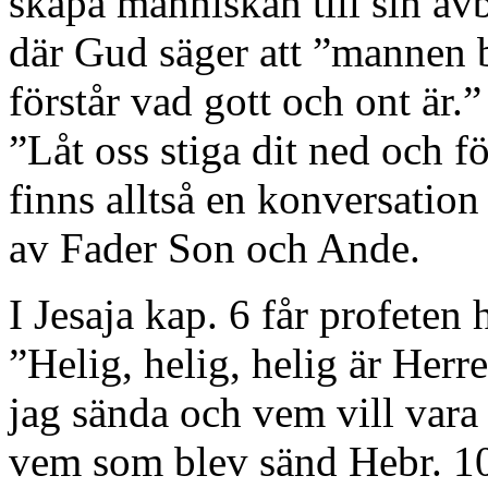
skapa människan till sin av
där Gud säger att ”mannen bl
förstår vad gott och ont är.
”Låt oss stiga dit ned och f
finns alltså en konversati
av Fader Son och Ande.
I Jesaja kap. 6 får profeten 
”Helig, helig, helig är Her
jag sända och vem vill vara 
vem som blev sänd Hebr. 10: