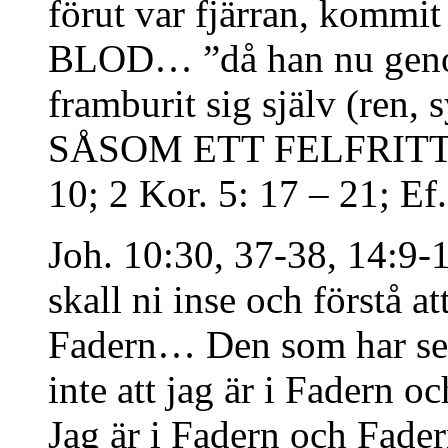
förut var fjärran, komm
BLOD… ”då han nu gen
framburit sig själv (ren,
SÅSOM ETT FELFRITT 
10; 2 Kor. 5: 17 – 21; Ef
Joh. 10:30, 37-38, 14:9-
skall ni inse och förstå at
Fadern… Den som har sett
inte att jag är i Fadern o
Jag är i Fadern och Fadern