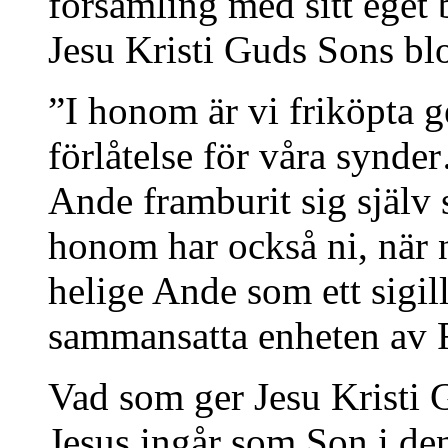
församling med sitt eget
Jesu Kristi Guds Sons bl
”I honom är vi friköpta 
förlåtelse för våra syn
Ande framburit sig själv s
honom har också ni, när n
helige Ande som ett sigil
sammansatta enheten av 
Vad som ger Jesu Kristi 
Jesus ingår som Son i de