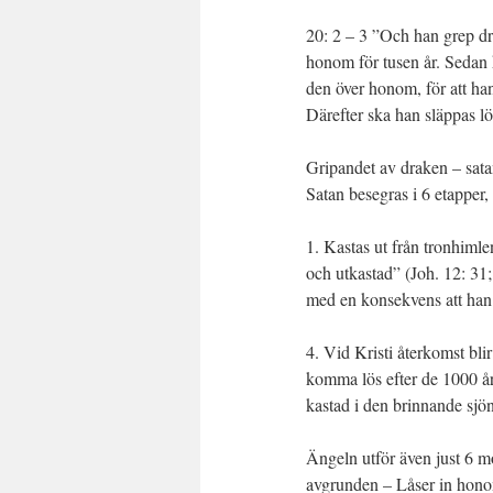
20: 2 – 3 ”Och han grep d
honom för tusen år. Sedan
den över honom, för att han 
Därefter ska han släppas lös
Gripandet av draken – sata
Satan besegras i 6 etapper,
1. Kastas ut från tronhimle
och utkastad” (Joh. 12: 31;
med en konsekvens att han b
4. Vid Kristi återkomst bli
komma lös efter de 1000 åre
kastad i den brinnande sjön
Ängeln utför även just 6 
avgrunden – Låser in honom