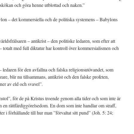
a skökan och göra henne utblottad och naken.”
ylon – det kommersiella och de politiska systemens – Babylons
rldsfrälsaren – antikrist – den politiske ledaren, som efter att
 totalt med full diktatur har kontroll över kommersialismen och
– ledaren för den avfallna och falska religionsutövandet, som
are, blir nu tillsammans, antikrist och den falske profeten,
ner av eld och svavel”.
stol”, för de på Kristus troende genom alla tider och som inte är
 en rättfärdiggörelsedom. En dom som inte handlar om straff,
i förhållande till hur man ”förvaltat sitt pund” (Joh. 5: 24;