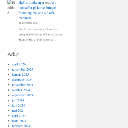
HaFos funderingar
om
Jesu
blodsoffer på korset bringar
försoning mellan Gud och
människa.
26 december 2024
Det är inte en vanlig människas
kropp och blod som offras på korset
enligt Hebr. : ”När vi nu har…
Arkiv
april 2026
november 2025
januari 2025
december 2024
november 2024
oktober 2024
september 2024
juli 2024
juni 2024
maj 2024
april 2024
mars 2024
februari 2024