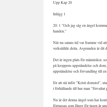
Upp Kap 20
Inlägg 1
20: 1 ”Och jag såg en ängel komma n
handen.”
När nu satans tid var framme vid att
verkställde detta. Avgrunden är dit d
Det är ingen plats för människor, so
på kroppens uppståndelse och dom,
uppståndelse och förvandling till e
för att stå inför ”Kristi domstol”, 
i förhållande till hur man ”förvaltat
Nu är det denna ängel som har kontr
förpassas som fånge för tusen år und