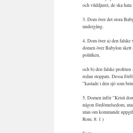
och vilddjuret, de ska hat
3. Dom över det stora Bab
undergång.
4. Dom över a) den falske vä
domen över Babylon skett –
politiken,
och b) den falske profeten 
redan stoppats. Dessa förför
”kastade i den sjö som brin
5. Domen inför ”Kristi dom
någon fördömelsedom, utan
utan om kommande uppgifter 
Rom. 8: 1 )