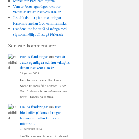
Minne min kära katt Phjuma
Vem är Jesus egentligen och hur
viktigt är det att inse vem Han är
Jesu blodsoffer på korset bringar
försoning mellan Gud och människa.
Fiendens list för att få så många med
sig som möjligt till att gå förlorade
Senaste kommentarer
HaFos funderingar
om
Vem är
Jesus egentligen och hur viktigt är
det att inse vem Han är
28 januari 2025
Fick följande fråga: Hur kunde
Sonen frigöras från enheten Fader-
Son-Ande och bli en människa som
ber till fadern på samma…
HaFos funderingar
om
Jesu
blodsoffer på korset bringar
försoning mellan Gud och
människa.
26 december 2024
Jan Torberntsson talar om Guds nåd