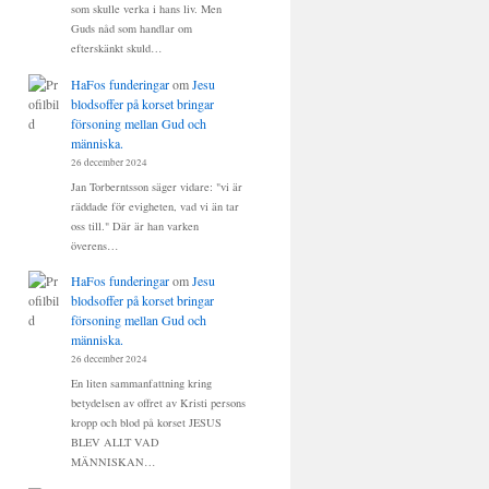
som skulle verka i hans liv. Men
Guds nåd som handlar om
efterskänkt skuld…
HaFos funderingar
om
Jesu
blodsoffer på korset bringar
försoning mellan Gud och
människa.
26 december 2024
Jan Torberntsson säger vidare: "vi är
räddade för evigheten, vad vi än tar
oss till." Där är han varken
överens…
HaFos funderingar
om
Jesu
blodsoffer på korset bringar
försoning mellan Gud och
människa.
26 december 2024
En liten sammanfattning kring
betydelsen av offret av Kristi persons
kropp och blod på korset JESUS
BLEV ALLT VAD
MÄNNISKAN…