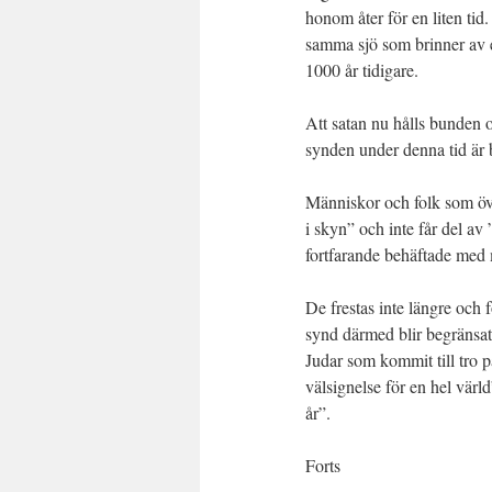
honom åter för en liten tid.
samma sjö som brinner av el
1000 år tidigare.
Att satan nu hålls bunden o
synden under denna tid är b
Människor och folk som öve
i skyn” och inte får del av
fortfarande behäftade med m
De frestas inte längre och 
synd därmed blir begränsa
Judar som kommit till tro på
välsignelse för en hel vär
år”.
Forts