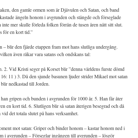
raken, den gamle ormen som är Djävulen och Satan, och band
 kastade ängeln honom i avgrunden och stängde och förseglade
inte mer skulle förleda folken förrän de tusen åren nått sitt slut.
 för en kort tid.”
n – blir den fjärde etappen fram mot hans slutliga undergång.
 vilken även råkar vara satans och ondskans tal:
n. 2. Vid Kristi seger på Korset blir ”denna världens furste dömd
 16: 11 ) 3. Då den sjunde basunen ljuder strider Mikael mot satan
lir nedkastad till Jorden.
r han gripen och bunden i avgrunden för 1000 år. 5. Han får åter
n en kort tid. 6. Slutligen blir så satan återigen besegrad och då
 vid det totala slutet på hans verksamhet.
moment mot satan: Griper och binder honom – kastar honom ned i
 i avgrunden – Förseglar ingången till avgrunden – lösgör