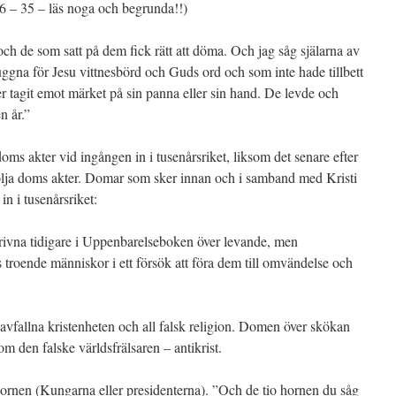
26 – 35 – läs noga och begrunda!!)
och de som satt på dem fick rätt att döma. Och jag såg själarna av
ggna för Jesu vittnesbörd och Guds ord och som inte hade tillbett
ler tagit emot märket på sin panna eller sin hand. De levde och
n år.”
oms akter vid ingången in i tusenårsriket, liksom det senare efter
ölja doms akter. Domar som sker innan och i samband med Kristi
n i tusenårsriket:
ivna tidigare i Uppenbarelseboken över levande, men
 troende människor i ett försök att föra dem till omvändelse och
vfallna kristenheten och all falsk religion. Domen över skökan
m den falske världsfrälsaren – antikrist.
ornen (Kungarna eller presidenterna). ”Och de tio hornen du såg