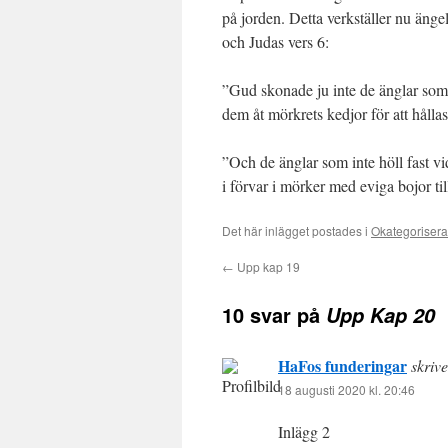
på jorden. Detta verkställer nu ängel
och Judas vers 6:
”Gud skonade ju inte de änglar som
dem åt mörkrets kedjor för att hållas
”Och de änglar som inte höll fast vi
i förvar i mörker med eviga bojor ti
Det här inlägget postades i
Okategoriser
←
Upp kap 19
10 svar på
Upp Kap 20
HaFos funderingar
skrive
18 augusti 2020 kl. 20:46
Inlägg 2