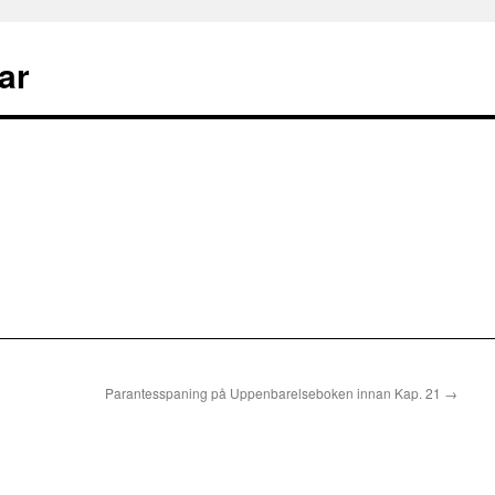
ar
Parantesspaning på Uppenbarelseboken innan Kap. 21
→