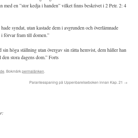
n med en ”stor kedja i handen” vilket finns beskrivet i 2 Petr. 2: 4
 hade syndat, utan kastade dem i avgrunden och överlämnade
 i förvar fram till domen.”
d sin höga ställning utan övergav sin rätta hemvist, dem håller han
ll den stora dagens dom.” Forts
ade
. Bokmärk
permalänken
.
Parantesspaning på Uppenbarelseboken innan Kap. 21
→
r: