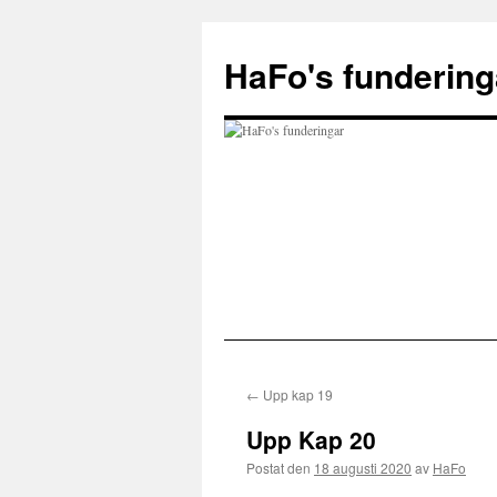
Hoppa
till
HaFo's fundering
innehåll
←
Upp kap 19
Upp Kap 20
Postat den
18 augusti 2020
av
HaFo