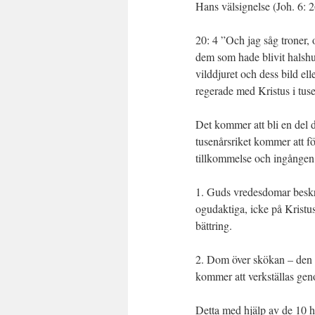
Hans välsignelse (Joh. 6: 
20: 4 ”Och jag såg troner, 
dem som hade blivit halshu
vilddjuret och dess bild el
regerade med Kristus i tuse
Det kommer att bli en del d
tusenårsriket kommer att f
tillkommelse och ingången i
1. Guds vredesdomar beskr
ogudaktiga, icke på Kristus
bättring.
2. Dom över skökan – den a
kommer att verkställas geno
Detta med hjälp av de 10 h