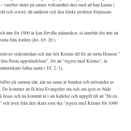
 – varefter slutet på satans verksamhet sker med att han kastas i
d och svavel, dit antikrist och den falske profeten förpassats
ch inte för 1000 år kan förvilla människor, så innebär det inte att
orta från Jorden (Jes. 65: 20 ).
rlever vedermödan och inte hör Kristus till för att möta Honom ”
 ”den första uppståndelsen”, för att ”regera med Kristus”, är
änniskans fallna natur ( Ef. 2: 3).
förförs på samma sätt, när nu satan är bunden och utövandet av
t. De kommer att få höra Evangeliet om och om igen av både
 Jesus och nu kommit in i sin kallelse och uppgift till att ”bli en
ld” och även från den skara som ska ”regera med Kristus för 1000