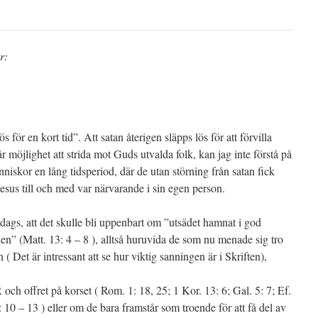
r:
s för en kort tid”. Att satan återigen släpps lös för att förvilla
 möjlighet att strida mot Guds utvalda folk, kan jag inte förstå på
nniskor en lång tidsperiod, där de utan störning från satan fick
esus till och med var närvarande i sin egen person.
 dags, att det skulle bli uppenbart om ”utsädet hamnat i god
en” (Matt. 13: 4 – 8 ), alltså huruvida de som nu menade sig tro
( Det är intressant att se hur viktig sanningen är i Skriften),
h offret på korset ( Rom. 1: 18, 25; 1 Kor. 13: 6; Gal. 5: 7; Ef.
2: 10 – 13 ) eller om de bara framstår som troende för att få del av