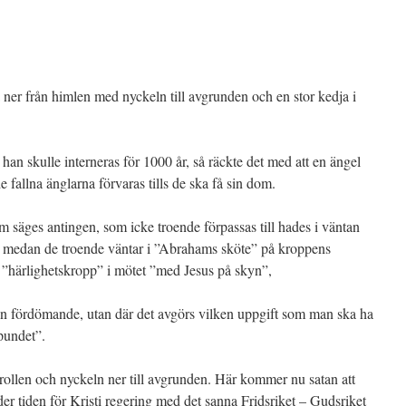
er från himlen med nyckeln till avgrunden och en stor kedja i
 han skulle interneras för 1000 år, så räckte det med att en ängel
e fallna änglarna förvaras tills de ska få sin dom.
m säges antingen, som icke troende förpassas till hades i väntan
 medan de troende väntar i ”Abrahams sköte” på kroppens
n ”härlighetskropp” i mötet ”med Jesus på skyn”,
utan fördömande, utan där det avgörs vilken uppgift som man ska ha
 pundet”.
ollen och nyckeln ner till avgrunden. Här kommer nu satan att
er tiden för Kristi regering med det sanna Fridsriket – Gudsriket