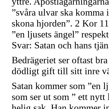
yttre. Apostlagärningarna
”svåra ulvar ska komma in
skona hjorden”. 2 Kor 1
”en ljusets ängel” respekt
Svar: Satan och hans tjän
Bedrägeriet ser oftast bra
dödligt gift till sitt inre 
Satan kommer som ”en lju
som ser ut som ” ett nytt
helig sak. Han kommer in