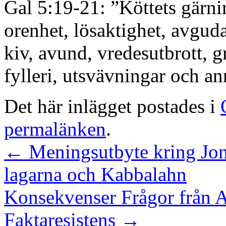
Gal 5:19-21: ”Köttets gärni
orenhet, lösaktighet, avgud
kiv, avund, vredesutbrott, gräl
fylleri, utsvävningar och an
Det här inlägget postades i
permalänken
.
←
Meningsutbyte kring Jon
lagarna och Kabbalahn
Konsekvenser Frågor från A
Faktaresistens
→