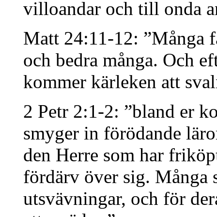
villoandar och till onda a
Matt 24:11-12: ”Många fa
och bedra många. Och efte
kommer kärleken att svaln
2 Petr 2:1-2: ”bland er k
smyger in förödande läror
den Herre som har friköpt
fördärv över sig. Många s
utsvävningar, och för de