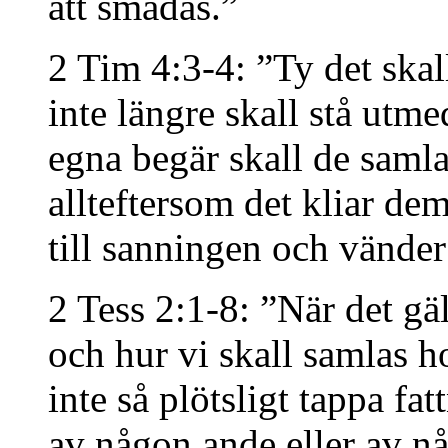
att smädas.”
2 Tim 4:3-4: ”Ty det ska
inte längre skall stå utme
egna begär skall de samla
allteftersom det kliar dem
till sanningen och vänder 
2 Tess 2:1-8: ”När det gä
och hur vi skall samlas ho
inte så plötsligt tappa fa
av någon ande eller av nå