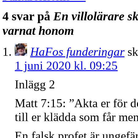
4 svar på
En villolärare sk
varnat honom
HaFos funderingar
sk
1 juni 2020 kl. 09:25
Inlägg 2
Matt 7:15: ”Akta er för 
till er klädda som får men 
En falsk profet är ungefä