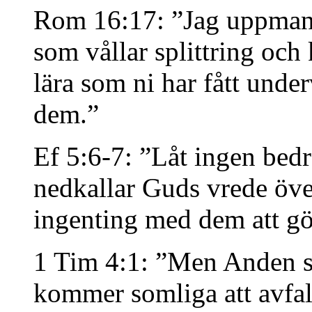
Rom 16:17: ”Jag uppmanar
som vållar splittring och k
lära som ni har fått under
dem.”
Ef 5:6-7: ”Låt ingen bedr
nedkallar Guds vrede öve
ingenting med dem att gö
1 Tim 4:1: ”Men Anden säg
kommer somliga att avfall