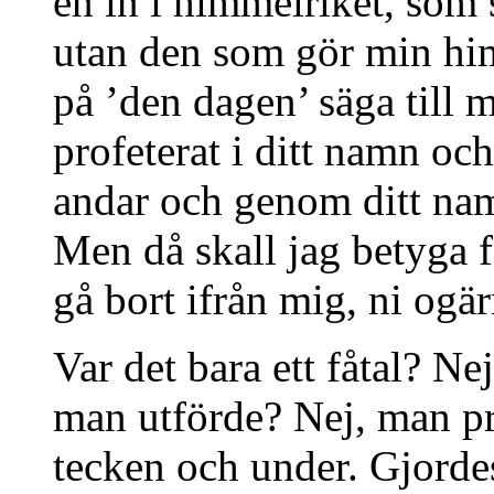
en in i himmelriket, som s
utan den som gör min hi
på ’den dagen’ säga till m
profeterat i ditt namn oc
andar och genom ditt nam
Men då skall jag betyga f
gå bort ifrån mig, ni ogä
Var det bara ett fåtal? N
man utförde? Nej, man pr
tecken och under. Gjordes