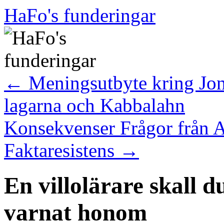
Hoppa
HaFo's funderingar
till
innehåll
←
Meningsutbyte kring Jon
lagarna och Kabbalahn
Konsekvenser Frågor från A
Faktaresistens
→
En villolärare skall d
varnat honom