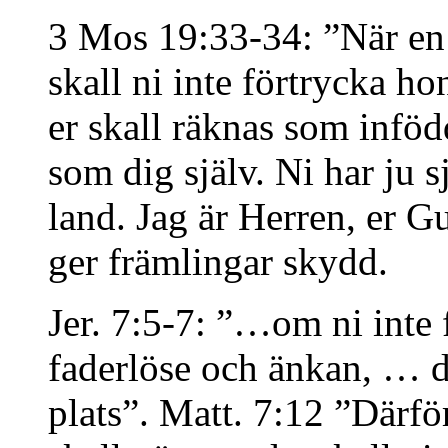
3 Mos 19:33-34: ”När en f
skall ni inte förtrycka 
er skall räknas som inföd
som dig själv. Ni har ju s
land. Jag är Herren, er G
ger främlingar skydd.
Jer. 7:5-7: ”…om ni inte 
faderlöse och änkan, … d
plats”. Matt. 7:12 ”Därför