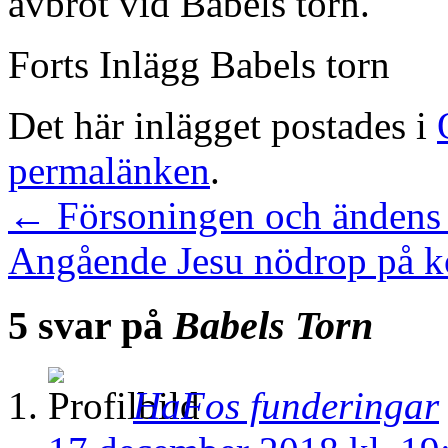
avbröt vid Babels torn.
Forts Inlägg Babels torn
Det här inlägget postades i
permalänken
.
←
Försoningen och ändens 
Angående Jesu nödrop på k
5 svar på
Babels Torn
HaFos funderingar