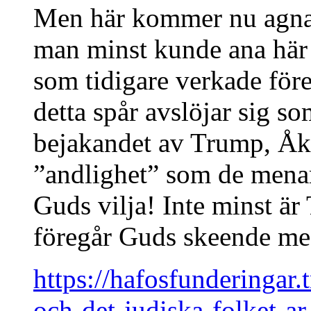
Men här kommer nu agnarna
man minst kunde ana här 
som tidigare verkade för
detta spår avslöjar sig s
bejakandet av Trump, Åk
”andlighet” som de menar 
Guds vilja! Inte minst är
föregår Guds skeende med
https://hafosfunderingar.
och-det-judiska-folket-