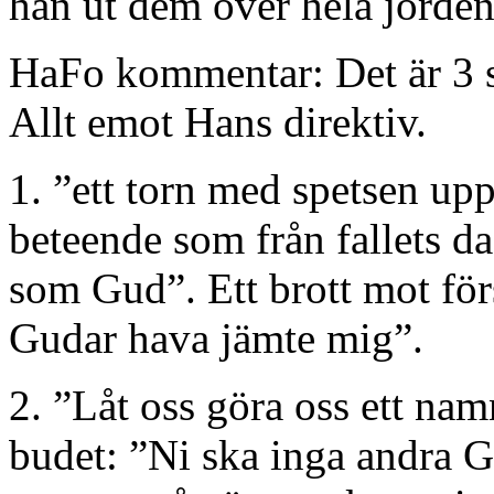
han ut dem över hela jorden
HaFo kommentar: Det är 3 s
Allt emot Hans direktiv.
1. ”ett torn med spetsen up
beteende som från fallets dag
som Gud”. Ett brott mot för
Gudar hava jämte mig”.
2. ”Låt oss göra oss ett nam
budet: ”Ni ska inga andra 