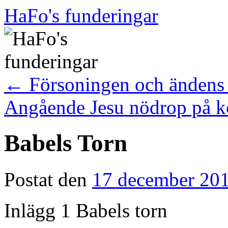
Hoppa
HaFo's funderingar
till
innehåll
←
Försoningen och ändens 
Angående Jesu nödrop på k
Babels Torn
Postat den
17 december 20
Inlägg 1 Babels torn