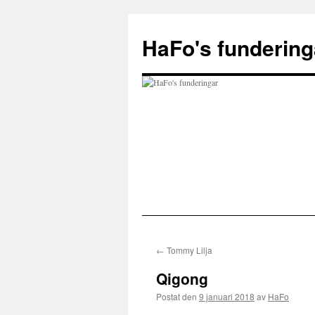
Hoppa
till
HaFo's fundering
innehåll
←
Tommy Lilja
Qigong
Postat den
9 januari 2018
av
HaFo