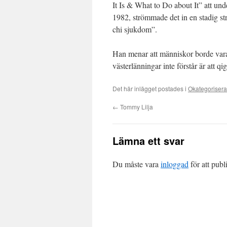
It Is & What to Do about It” att un
1982, strömmade det in en stadig st
chi sjukdom”.
Han menar att människor borde vara 
västerlänningar inte förstår är att q
Det här inlägget postades i
Okategoriser
←
Tommy Lilja
Lämna ett svar
Du måste vara
inloggad
för att pub