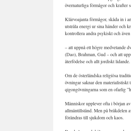
övernaturliga förmågor och krafter s
Klärvoajanta förmågor, skåda in i an
utstråla energi ur sina händer och k
kontrollera andra psykiskt och äve
– att uppnå ett högre medvetande dvs
(Dao), Brahman, Gud – och att uppnå
återfödelse och allt jordiskt lidande.
Om de österländska religiösa tradi
övningar saknar den materialistiskt
qigongövningarna som en ofarlig ”
Människor upplever ofta i början av 
allmäntillstånd. Men på bråkdelen 
förändras till sjukdom och kaos.