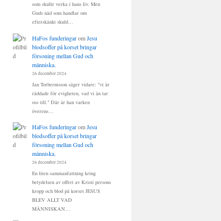
som skulle verka i hans liv. Men
Guds nåd som handlar om
efterskänkt skuld…
HaFos funderingar
om
Jesu
blodsoffer på korset bringar
försoning mellan Gud och
människa.
26 december 2024
Jan Torberntsson säger vidare: "vi är
räddade för evigheten, vad vi än tar
oss till." Där är han varken
överens…
HaFos funderingar
om
Jesu
blodsoffer på korset bringar
försoning mellan Gud och
människa.
26 december 2024
En liten sammanfattning kring
betydelsen av offret av Kristi persons
kropp och blod på korset JESUS
BLEV ALLT VAD
MÄNNISKAN…