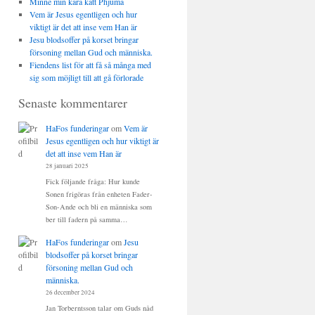
Minne min kära katt Phjuma
Vem är Jesus egentligen och hur
viktigt är det att inse vem Han är
Jesu blodsoffer på korset bringar
försoning mellan Gud och människa.
Fiendens list för att få så många med
sig som möjligt till att gå förlorade
Senaste kommentarer
HaFos funderingar
om
Vem är
Jesus egentligen och hur viktigt är
det att inse vem Han är
28 januari 2025
Fick följande fråga: Hur kunde
Sonen frigöras från enheten Fader-
Son-Ande och bli en människa som
ber till fadern på samma…
HaFos funderingar
om
Jesu
blodsoffer på korset bringar
försoning mellan Gud och
människa.
26 december 2024
Jan Torberntsson talar om Guds nåd