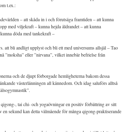
om t.ex.:
devärlden – att skåda in i och förutsäga framtiden – att kunna
ropp med viljekraft – kunna hejda åldrandet – att kunna
n kunna döda med tankekraft –
. att bli andligt upplyst och bli ett med universums allsjäl – Tao
 ”moksha” eller ”nirvana”, vilket innebär befrielse från
tionerna och de djupt förborgade hemligheterna bakom dessa
 tänkande västerlänningen all kännedom. Och idag saluförs alltså
hälsogymnastik”.
qigong-, tai chi- och yogaövningar en positiv förbättring av sitt
av en sekund kan detta välmående för många qigong-praktiserande