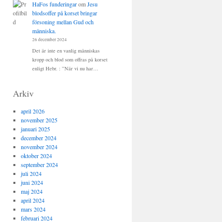
HaFos funderingar
om
Jesu
blodsoffer på korset bringar
försoning mellan Gud och
människa.
26 december 2024
Det är inte en vanlig människas
kropp och blod som offras på korset
enligt Hebr. : ”När vi nu har…
Arkiv
april 2026
november 2025
januari 2025
december 2024
november 2024
oktober 2024
september 2024
juli 2024
juni 2024
maj 2024
april 2024
mars 2024
februari 2024