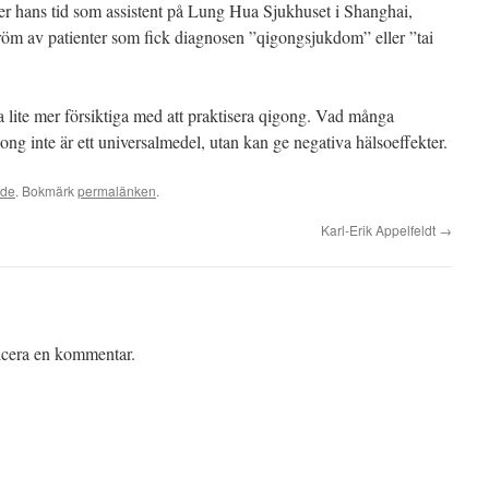
der hans tid som assistent på Lung Hua Sjukhuset i Shanghai,
röm av patienter som fick diagnosen ”qigongsjukdom” eller ”tai
lite mer försiktiga med att praktisera qigong. Vad många
igong inte är ett universalmedel, utan kan ge negativa hälsoeffekter.
ade
. Bokmärk
permalänken
.
Karl-Erik Appelfeldt
→
licera en kommentar.