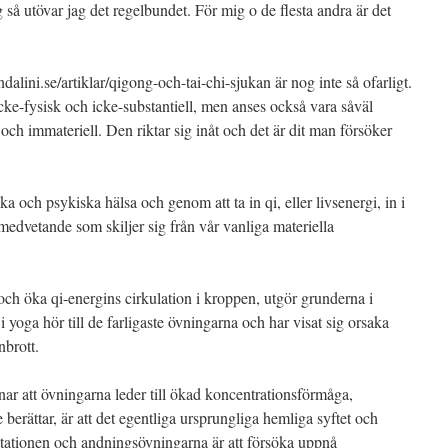
 så utövar jag det regelbundet. För mig o de flesta andra är det
lini.se/artiklar/qigong-och-tai-chi-sjukan är nog inte så ofarligt.
 icke-fysisk och icke-substantiell, men anses också vara såväl
ch immateriell. Den riktar sig inåt och det är dit man försöker
a och psykiska hälsa och genom att ta in qi, eller livsenergi, in i
edvetande som skiljer sig från vår vanliga materiella
och öka qi-energins cirkulation i kroppen, utgör grunderna i
oga hör till de farligaste övningarna och har visat sig orsaka
brott.
r att övningarna leder till ökad koncentrationsförmåga,
berättar, är att det egentliga ursprungliga hemliga syftet och
itationen och andningsövningarna är att försöka uppnå