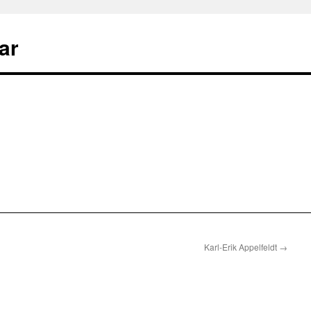
ar
Karl-Erik Appelfeldt
→