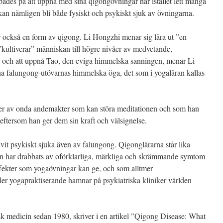
des på att uppnå med sina qigongövningar har istället lett många
kan nämligen bli både fysiskt och psykiskt sjuk av övningarna.
r också en form av qigong. Li Hongzhi menar sig lära ut ”en
kultiverar” människan till högre nivåer av medvetande,
 och att uppnå Tao, den eviga himmelska sanningen, menar Li
 falungong-utövarnas himmelska öga, det som i yogaläran kallas
er av onda andemakter som kan störa meditationen och som han
eftersom han ger dem sin kraft och välsignelse.
it psykiskt sjuka även av falungong. Qigonglärarna står lika
on har drabbats av oförklarliga, märkliga och skrämmande symtom
ffekter som yogaövningar kan ge, och som alltmer
er yogapraktiserande hamnar på psykiatriska kliniker världen
k medicin sedan 1980, skriver i en artikel ”Qigong Disease: What