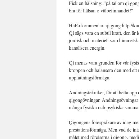
Fick en hälsning: ”på tal om qi gong
bra för hälsan o välbefinnandet!”
HaFo kommentar: qi gong http://kunda
Qi sägs vara en subtil kraft, den är
jordisk och materiell som himmelsk o
kanalisera energin.
Qi menas vara grunden för vår fysisk
kroppen och balansera den med ett m
uppfattningsförmåga.
Andningstekniker, för att hetta upp 
qigongövningar. Andningsövningar i y
många fysiska och psykiska samman
Qigongens förespråkare av idag mena
prestationsförmåga. Men vad de inte 
målet med rörelserna i qigong, med