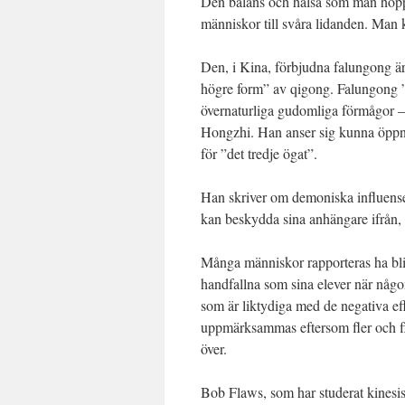
Den balans och hälsa som man hoppa
människor till svåra lidanden. Man 
Den, i Kina, förbjudna falungong ä
högre form” av qigong. Falungong ”
övernaturliga gudomliga förmågor –
Hongzhi. Han anser sig kunna öppna
för ”det tredje ögat”.
Han skriver om demoniska influens
kan beskydda sina anhängare ifrån, 
Många människor rapporteras ha bliv
handfallna som sina elever när någ
som är liktydiga med de negativa e
uppmärksammas eftersom fler och fl
över.
Bob Flaws, som har studerat kinesis