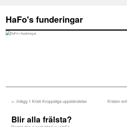
Hoppa
till
HaFo's funderingar
innehåll
←
Inlägg 1 Kristi Kroppsliga uppståndelse
Kristen enh
Blir alla frälsta?
Postat den
1 april 2016
av
HaFo