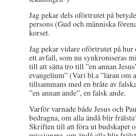
Jag pekar dels oförtrutet på betyde
persons (Gud och människa förena
korset.
Jag pekar vidare oförtrutet på hur d
ett avfall, som nu synkroniseras m
till att sätta tro till ”en annan Jesus
evangelium” (Vari bl.a ”läran om al
tillsammans med en bråte av falska
”en annan ande”, en falsk ande.
Varför varnade både Jesus och Paulu
bedragna, om alla ändå blir fräls
Skriften till att föra ut budskapet 
missionera, om ändå alla blir fräls