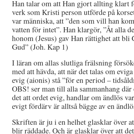
Han talar om att Han gjort allting klart 
verk som Kristi person utförde på korse
var människa, att ”den som vill han kom
vatten för intet”. Han klargör, ”Åt alla
honom (Jesus) gav Han rättighet att bl
Gud” (Joh. Kap 1)
I läran om allas slutliga frälsning försök
med att hävda, att när det talas om eviga 
evig (aionis) stå ”för en period – tidså
OBS! ser man till alla sammanhang där 
det att ordet evig, handlar om ändlös var
evigt fördärv är alltså bägge av en ändlö
Skriften är ju i en helhet glasklar över a
blir räddade. Och är glasklar över att det 