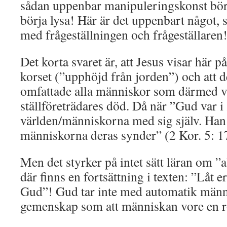
sådan uppenbar manipuleringskonst bö
börja lysa! Här är det uppenbart något, so
med frågeställningen och frågeställaren
Det korta svaret är, att Jesus visar här p
korset (”upphöjd från jorden”) och att 
omfattade alla människor som därmed va
ställföreträdares död. Då när ”Gud var i
världen/människorna med sig själv. Han t
människorna deras synder” (2 Kor. 5: 17
Men det styrker på intet sätt läran om ”a
där finns en fortsättning i texten: ”Låt 
Gud”! Gud tar inte med automatik männi
gemenskap som att människan vore en r