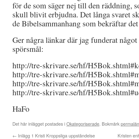
för de som säger nej till den räddning, 
skull blivit erbjudna. Det långa svaret sk
de Bibelsammanhang som bekräftar det 
Ger några länkar där jag funderat något
spörsmål:
http://tre-skrivare.se/hf/H5Bok.shtml#
http://tre-skrivare.se/hf/H5Bok.shtml#
http://tre-skrivare.se/hf/H5Bok.shtml#
http://tre-skrivare.se/hf/H5Bok.shtml#
HaFo
Det här inlägget postades i
Okategoriserade
. Bokmärk
permalä
←
Inlägg 1 Kristi Kroppsliga uppståndelse
Kristen enh