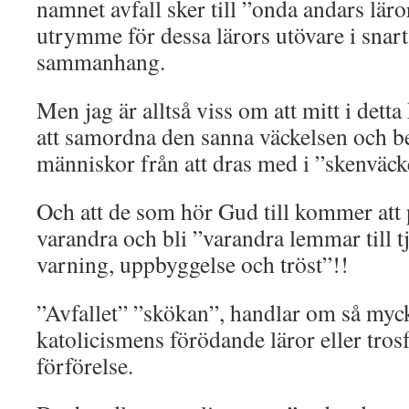
namnet avfall sker till ”onda andars läro
utrymme för dessa lärors utövare i snart 
sammanhang.
Men jag är alltså viss om att mitt i det
att samordna den sanna väckelsen och be
människor från att dras med i ”skenväcke
Och att de som hör Gud till kommer att på
varandra och bli ”varandra lemmar till t
varning, uppbyggelse och tröst”!!
”Avfallet” ”skökan”, handlar om så myc
katolicismens förödande läror eller tro
förförelse.