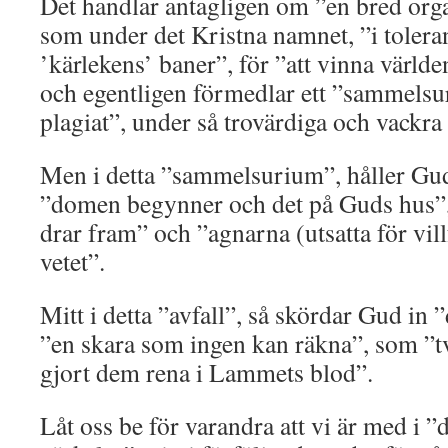
Det handlar antagligen om ”en bred orga
som under det Kristna namnet, ”i tolera
’kärlekens’ baner”, för ”att vinna världe
och egentligen förmedlar ett ”sammelsu
plagiat”, under så trovärdiga och vackra
Men i detta ”sammelsurium”, håller Gud 
”domen begynner och det på Guds hus”,
drar fram” och ”agnarna (utsatta för vill
vetet”.
Mitt i detta ”avfall”, så skördar Gud in ”
”en skara som ingen kan räkna”, som ”tv
gjort dem rena i Lammets blod”.
Låt oss be för varandra att vi är med i