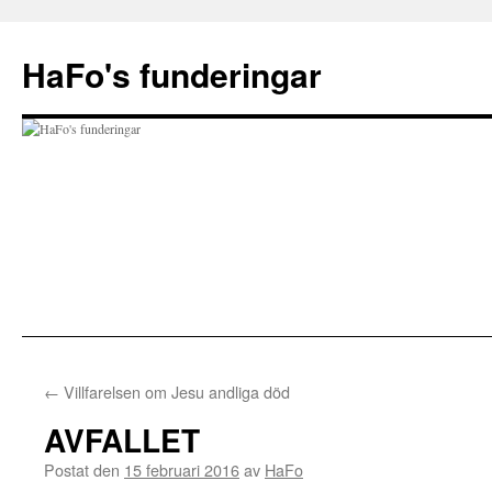
Hoppa
till
HaFo's funderingar
innehåll
←
Villfarelsen om Jesu andliga död
AVFALLET
Postat den
15 februari 2016
av
HaFo