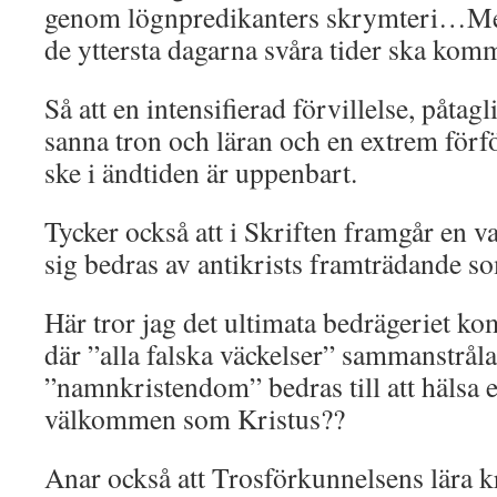
genom lögnpredikanters skrymteri…Men 
de yttersta dagarna svåra tider ska k
Så att en intensifierad förvillelse, påtagl
sanna tron och läran och en extrem förf
ske i ändtiden är uppenbart.
Tycker också att i Skriften framgår en var
sig bedras av antikrists framträdande s
Här tror jag det ultimata bedrägeriet ko
där ”alla falska väckelser” sammanstrålar
”namnkristendom” bedras till att hälsa e
välkommen som Kristus??
Anar också att Trosförkunnelsens lära k