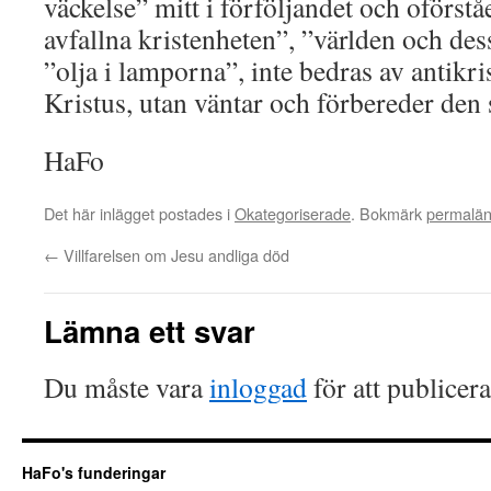
väckelse” mitt i förföljandet och oförst
avfallna kristenheten”, ”världen och dess
”olja i lamporna”, inte bedras av antikr
Kristus, utan väntar och förbereder den 
HaFo
Det här inlägget postades i
Okategoriserade
. Bokmärk
permalä
←
Villfarelsen om Jesu andliga död
Lämna ett svar
Du måste vara
inloggad
för att publicer
HaFo's funderingar