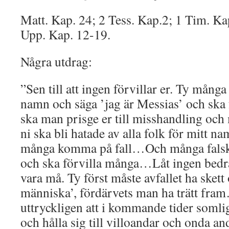
Matt. Kap. 24; 2 Tess. Kap.2; 1 Tim. Ka
Upp. Kap. 12-19.
Några utdrag:
”Sen till att ingen förvillar er. Ty mån
namn och säga ’jag är Messias’ och sk
ska man prisge er till misshandling och
ni ska bli hatade av alla folk för mitt n
många komma på fall…Och många falska
och ska förvilla många…Låt ingen bedra 
vara må. Ty först måste avfallet ha skett
människa’, fördärvets man ha trätt f
uttryckligen att i kommande tider somlig
och hålla sig till villoandar och onda an