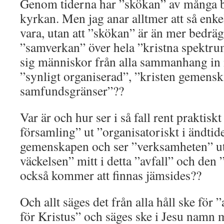
Genom tiderna har ”skökan” av många b
kyrkan. Men jag anar alltmer att så enke
vara, utan att ”skökan” är än mer bedrä
”samverkan” över hela ”kristna spektr
sig människor från alla sammanhang in i 
”synligt organiserad”, ”kristen gemens
samfundsgränser”??
Var är och hur ser i så fall rent praktis
församling” ut ”organisatoriskt i ändti
gemenskapen och ser ”verksamheten” u
väckelsen” mitt i detta ”avfall” och den
också kommer att finnas jämsides??
Och allt säges det från alla håll ske för
för Kristus” och säges ske i Jesu namn